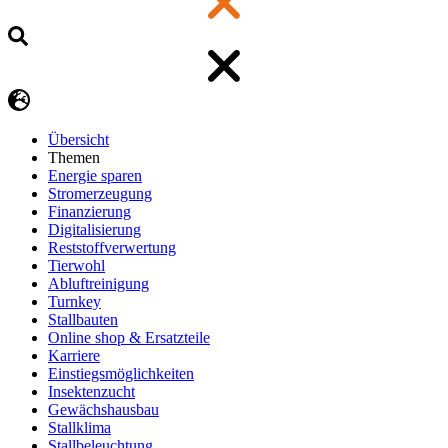
Übersicht
Themen
Energie sparen
Stromerzeugung
Finanzierung
Digitalisierung
Reststoffverwertung
Tierwohl
Abluftreinigung
Turnkey
Stallbauten
Online shop & Ersatzteile
Karriere
Einstiegsmöglichkeiten
Insektenzucht
Gewächshausbau
Stallklima
Stallbeleuchtung