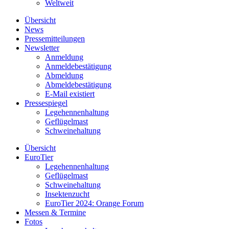
Weltweit
Übersicht
News
Pressemitteilungen
Newsletter
Anmeldung
Anmeldebestätigung
Abmeldung
Abmeldebestätigung
E-Mail existiert
Pressespiegel
Legehennenhaltung
Geflügelmast
Schweinehaltung
Übersicht
EuroTier
Legehennenhaltung
Geflügelmast
Schweinehaltung
Insektenzucht
EuroTier 2024: Orange Forum
Messen & Termine
Fotos