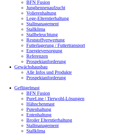
BFN Fusion
Junghennenaufzucht
Volierenhaltung
Lege-Elterntierhaltung
Stallmanagement
Stallklima
Stallbeleuchtung
Reststoffverwertung
Futterlagerung / Futtertransport
Energieversorgung
Referenzen
Prospektanforderung
Gewächshausbau
Alle Infos und Produkte
Prospektanforderung
Geflügelmast
BFN Fusion
PureLine | Tierwohl-Lösungen
Hähnchenmast
Putenhaltung
Entenhaltung
Broiler Elterntierhaltung
Stallmanagement
Stallklima