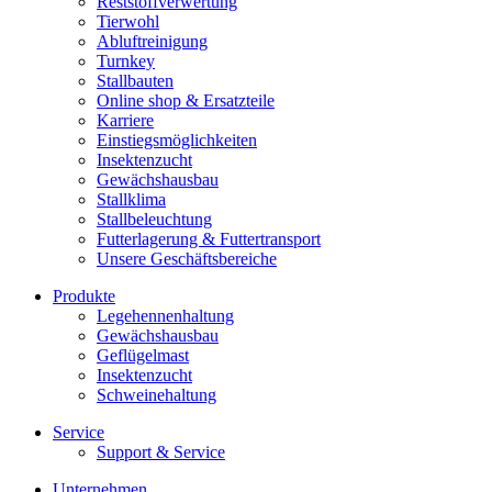
Reststoffverwertung
Tierwohl
Abluftreinigung
Turnkey
Stallbauten
Online shop & Ersatzteile
Karriere
Einstiegsmöglichkeiten
Insektenzucht
Gewächshausbau
Stallklima
Stallbeleuchtung
Futterlagerung & Futtertransport
Unsere Geschäftsbereiche
Produkte
Legehennenhaltung
Gewächshausbau
Geflügelmast
Insektenzucht
Schweinehaltung
Service
Support & Service
Unternehmen