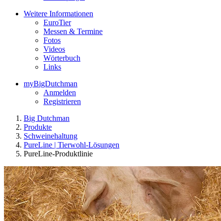
Weitere Informationen
EuroTier
Messen & Termine
Fotos
Videos
Wörterbuch
Links
myBigDutchman
Anmelden
Registrieren
Big Dutchman
Produkte
Schweinehaltung
PureLine | Tierwohl-Lösungen
PureLine-Produktlinie