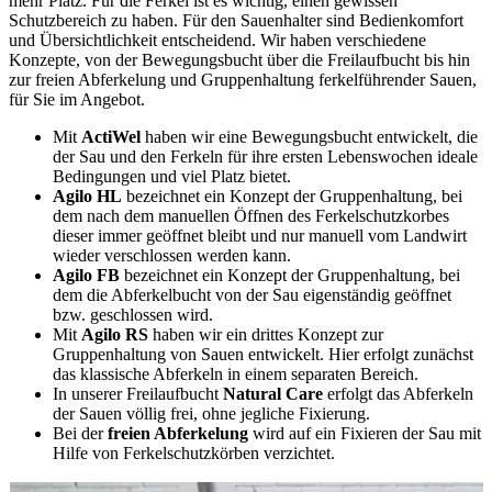
mehr Platz. Für die Ferkel ist es wichtig, einen gewissen
Schutzbereich zu haben. Für den Sauenhalter sind Bedienkomfort
und Übersichtlichkeit entscheidend. Wir haben verschiedene
Konzepte, von der Bewegungsbucht über die Freilaufbucht bis hin
zur freien Abferkelung und Gruppenhaltung ferkelführender Sauen,
für Sie im Angebot.
Mit
ActiWel
haben wir eine Bewegungsbucht entwickelt, die
der Sau und den Ferkeln für ihre ersten Lebenswochen ideale
Bedingungen und viel Platz bietet.
Agilo HL
bezeichnet ein Konzept der Gruppenhaltung, bei
dem nach dem manuellen Öffnen des Ferkelschutzkorbes
dieser immer geöffnet bleibt und nur manuell vom Landwirt
wieder verschlossen werden kann.
Agilo FB
bezeichnet ein Konzept der Gruppenhaltung, bei
dem die Abferkelbucht von der Sau eigenständig geöffnet
bzw. geschlossen wird.
Mit
Agilo RS
haben wir ein drittes Konzept zur
Gruppenhaltung von Sauen entwickelt. Hier erfolgt zunächst
das klassische Abferkeln in einem separaten Bereich.
In unserer Freilaufbucht
Natural Care
erfolgt das Abferkeln
der Sauen völlig frei, ohne jegliche Fixierung.
Bei der
freien Abferkelung
wird auf ein Fixieren der Sau mit
Hilfe von Ferkelschutzkörben verzichtet.