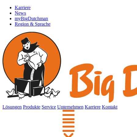
Karriere
News
myBigDutchman
Region & Sprache
Lösungen
Produkte
Service
Unternehmen
Karriere
Kontakt