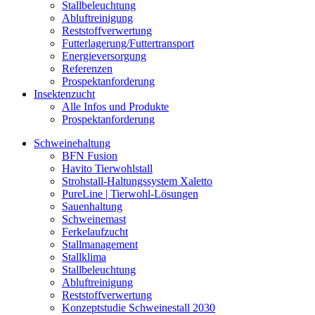
Stallbeleuchtung
Abluftreinigung
Reststoffverwertung
Futterlagerung/Futtertransport
Energieversorgung
Referenzen
Prospektanforderung
Insektenzucht
Alle Infos und Produkte
Prospektanforderung
Schweinehaltung
BFN Fusion
Havito Tierwohlstall
Strohstall-Haltungssystem Xaletto
PureLine | Tierwohl-Lösungen
Sauenhaltung
Schweinemast
Ferkelaufzucht
Stallmanagement
Stallklima
Stallbeleuchtung
Abluftreinigung
Reststoffverwertung
Konzeptstudie Schweinestall 2030