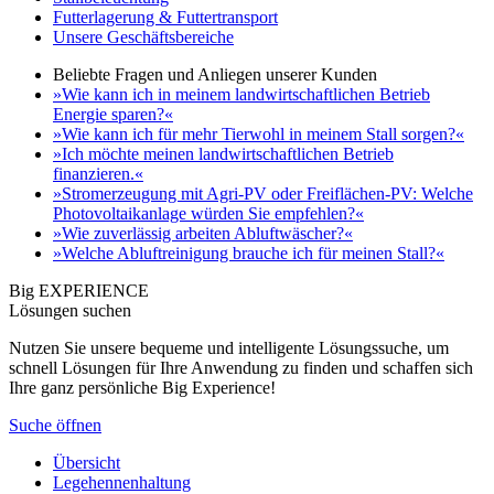
Futterlagerung & Futtertransport
Unsere Geschäftsbereiche
Beliebte Fragen und Anliegen unserer Kunden
»Wie kann ich in meinem landwirtschaftlichen Betrieb
Energie sparen?«
»Wie kann ich für mehr Tierwohl in meinem Stall sorgen?«
»Ich möchte meinen landwirtschaftlichen Betrieb
finanzieren.«
»Stromerzeugung mit Agri-PV oder Freiflächen-PV: Welche
Photovoltaikanlage würden Sie empfehlen?«
»Wie zuverlässig arbeiten Abluftwäscher?«
»Welche Abluftreinigung brauche ich für meinen Stall?«
Big EXPERIENCE
Lösungen suchen
Nutzen Sie unsere bequeme und intelligente Lösungssuche, um
schnell Lösungen für Ihre Anwendung zu finden und schaffen sich
Ihre ganz persönliche Big Experience!
Suche öffnen
Übersicht
Legehennenhaltung