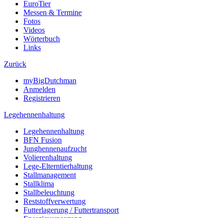
EuroTier
Messen & Termine
Fotos
Videos
Wörterbuch
Links
Zurück
myBigDutchman
Anmelden
Registrieren
Legehennenhaltung
Legehennenhaltung
BFN Fusion
Junghennenaufzucht
Volierenhaltung
Lege-Elterntierhaltung
Stallmanagement
Stallklima
Stallbeleuchtung
Reststoffverwertung
Futterlagerung / Futtertransport