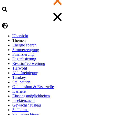
Übersicht
Themen
Energie sparen
Stromerzeugung
Finanzierung
Digitalisierung
Reststoffverwertung
Tierwohl
Abluftreinigung
Turnkey
Stallbauten
Online shop & Ersatzteile
Karriere
Einstiegsmöglichkeiten
Insektenzucht
Gewächshausbau
Stallklima
Stallbeleuchtung