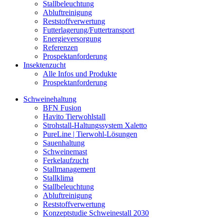
Stallbeleuchtung
Abluftreinigung
Reststoffverwertung
Futterlagerung/Futtertransport
Energieversorgung
Referenzen
Prospektanforderung
Insektenzucht
Alle Infos und Produkte
Prospektanforderung
Schweinehaltung
BFN Fusion
Havito Tierwohlstall
Strohstall-Haltungssystem Xaletto
PureLine | Tierwohl-Lösungen
Sauenhaltung
Schweinemast
Ferkelaufzucht
Stallmanagement
Stallklima
Stallbeleuchtung
Abluftreinigung
Reststoffverwertung
Konzeptstudie Schweinestall 2030