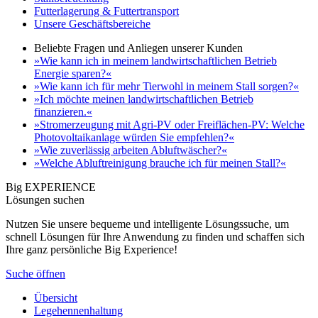
Futterlagerung & Futtertransport
Unsere Geschäftsbereiche
Beliebte Fragen und Anliegen unserer Kunden
»Wie kann ich in meinem landwirtschaftlichen Betrieb
Energie sparen?«
»Wie kann ich für mehr Tierwohl in meinem Stall sorgen?«
»Ich möchte meinen landwirtschaftlichen Betrieb
finanzieren.«
»Stromerzeugung mit Agri-PV oder Freiflächen-PV: Welche
Photovoltaikanlage würden Sie empfehlen?«
»Wie zuverlässig arbeiten Abluftwäscher?«
»Welche Abluftreinigung brauche ich für meinen Stall?«
Big EXPERIENCE
Lösungen suchen
Nutzen Sie unsere bequeme und intelligente Lösungssuche, um
schnell Lösungen für Ihre Anwendung zu finden und schaffen sich
Ihre ganz persönliche Big Experience!
Suche öffnen
Übersicht
Legehennenhaltung