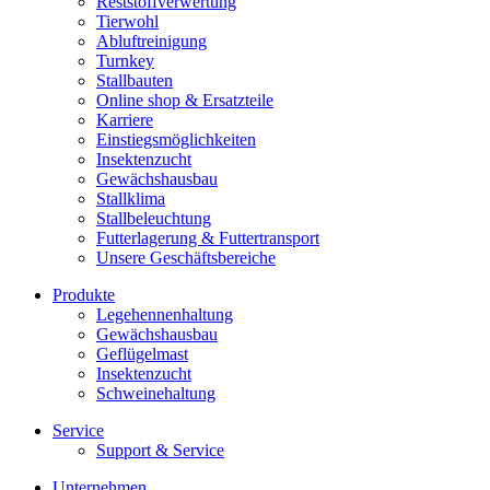
Reststoffverwertung
Tierwohl
Abluftreinigung
Turnkey
Stallbauten
Online shop & Ersatzteile
Karriere
Einstiegsmöglichkeiten
Insektenzucht
Gewächshausbau
Stallklima
Stallbeleuchtung
Futterlagerung & Futtertransport
Unsere Geschäftsbereiche
Produkte
Legehennenhaltung
Gewächshausbau
Geflügelmast
Insektenzucht
Schweinehaltung
Service
Support & Service
Unternehmen