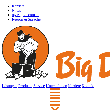
Karriere
News
myBigDutchman
Region & Sprache
Lösungen
Produkte
Service
Unternehmen
Karriere
Kontakt