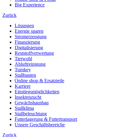
Big Experience
Zurück
Lösungen
Energie sparen
Stromerzeugung
Finanzierung
Digitalisierung
Reststoffverwertung
Tierwohl
Abluftreinigung
Turnkey
Stallbauten
Online shop & Ersatzteile
Karriere
Einstiegsmöglichkeiten
Insektenzucht
Gewächshausbau
Stallklima
Stallbeleuchtung
Futterlagerung & Futtertransport
Unsere Geschäftsbereiche
Zurück