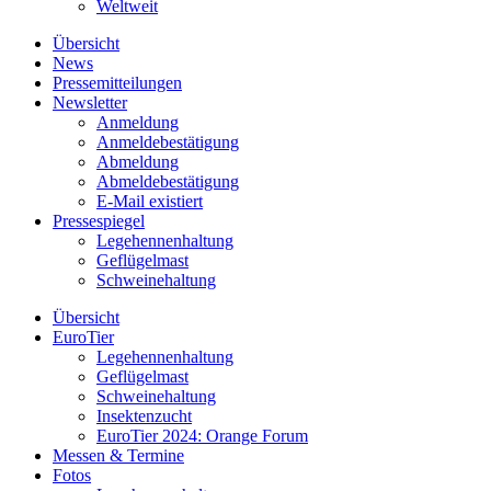
Weltweit
Übersicht
News
Pressemitteilungen
Newsletter
Anmeldung
Anmeldebestätigung
Abmeldung
Abmeldebestätigung
E-Mail existiert
Pressespiegel
Legehennenhaltung
Geflügelmast
Schweinehaltung
Übersicht
EuroTier
Legehennenhaltung
Geflügelmast
Schweinehaltung
Insektenzucht
EuroTier 2024: Orange Forum
Messen & Termine
Fotos