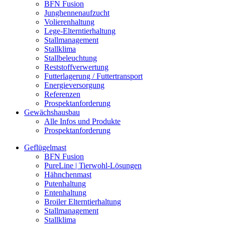
BFN Fusion
Junghennenaufzucht
Volierenhaltung
Lege-Elterntierhaltung
Stallmanagement
Stallklima
Stallbeleuchtung
Reststoffverwertung
Futterlagerung / Futtertransport
Energieversorgung
Referenzen
Prospektanforderung
Gewächshausbau
Alle Infos und Produkte
Prospektanforderung
Geflügelmast
BFN Fusion
PureLine | Tierwohl-Lösungen
Hähnchenmast
Putenhaltung
Entenhaltung
Broiler Elterntierhaltung
Stallmanagement
Stallklima