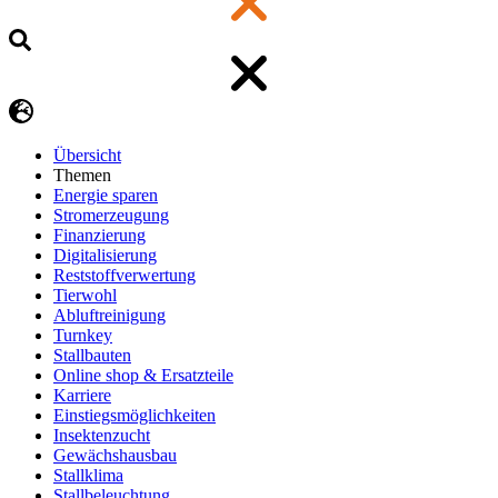
Übersicht
Themen
Energie sparen
Stromerzeugung
Finanzierung
Digitalisierung
Reststoffverwertung
Tierwohl
Abluftreinigung
Turnkey
Stallbauten
Online shop & Ersatzteile
Karriere
Einstiegsmöglichkeiten
Insektenzucht
Gewächshausbau
Stallklima
Stallbeleuchtung