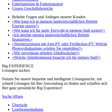
Futterlagerung & Futtertransport
Unsere Geschäftsbereiche
Beliebte Fragen und Anliegen unserer Kunden
»Wie kann ich in meinem landwirtschaftlichen Betrieb
Energie sparen?«
»Wie kann ich für mehr Tierwohl in meinem Stall sorgen?«
»Ich möchte meinen landwirtschaftlichen Betrieb
finanzieren.«
»Stromerzeugung mit Agri-PV oder Freiflächen-PV: Welche
Photovoltaikanlage würden Sie empfehlen?«
»Wie zuverlässig arbeiten Abluftwäscher?«
»Welche Abluftreinigung brauche ich für meinen Stall?«
Big EXPERIENCE
Lösungen suchen
Nutzen Sie unsere bequeme und intelligente Lösungssuche, um
schnell Lösungen für Ihre Anwendung zu finden und schaffen sich
Ihre ganz persönliche Big Experience!
Suche öffnen
Übersicht
Legehennenhaltung