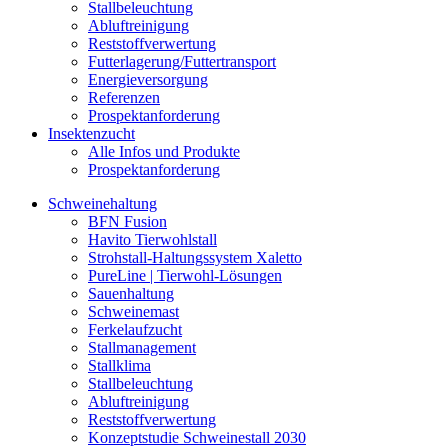
Stallbeleuchtung
Abluftreinigung
Reststoffverwertung
Futterlagerung/Futtertransport
Energieversorgung
Referenzen
Prospektanforderung
Insektenzucht
Alle Infos und Produkte
Prospektanforderung
Schweinehaltung
BFN Fusion
Havito Tierwohlstall
Strohstall-Haltungssystem Xaletto
PureLine | Tierwohl-Lösungen
Sauenhaltung
Schweinemast
Ferkelaufzucht
Stallmanagement
Stallklima
Stallbeleuchtung
Abluftreinigung
Reststoffverwertung
Konzeptstudie Schweinestall 2030