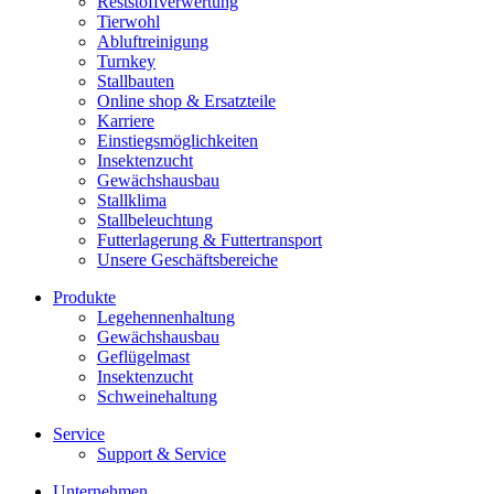
Reststoffverwertung
Tierwohl
Abluftreinigung
Turnkey
Stallbauten
Online shop & Ersatzteile
Karriere
Einstiegsmöglichkeiten
Insektenzucht
Gewächshausbau
Stallklima
Stallbeleuchtung
Futterlagerung & Futtertransport
Unsere Geschäftsbereiche
Produkte
Legehennenhaltung
Gewächshausbau
Geflügelmast
Insektenzucht
Schweinehaltung
Service
Support & Service
Unternehmen