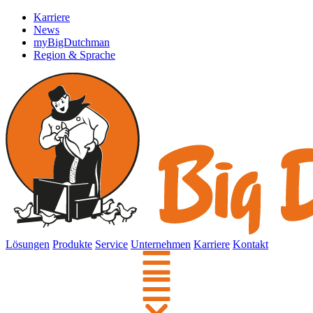
Karriere
News
myBigDutchman
Region & Sprache
Lösungen
Produkte
Service
Unternehmen
Karriere
Kontakt