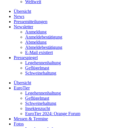
Weltweit
Übersicht
News
Pressemitteilungen
Newsletter
Anmeldung
Anmeldebestätigung
Abmeldung
Abmeldebestätigung
E-Mail existiert
Pressespiegel
Legehennenhaltung
Geflügelmast
Schweinehaltung
Übersicht
EuroTier
Legehennenhaltung
Geflügelmast
Schweinehaltung
Insektenzucht
EuroTier 2024: Orange Forum
Messen & Termine
Fotos