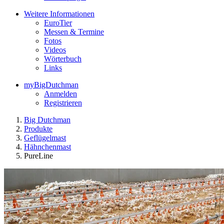
Weitere Informationen
EuroTier
Messen & Termine
Fotos
Videos
Wörterbuch
Links
myBigDutchman
Anmelden
Registrieren
Big Dutchman
Produkte
Geflügelmast
Hähnchenmast
PureLine