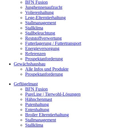
BFN Fusion
Junghennenaufzucht
Volierenhaltung
Lege-Elterntierhaltung
Stallmanagement
Stallklima
Stallbeleuchtung
Reststoffverwertung
Futterlagerung / Futtertransport
Energieversorgung
Referenzen
Prospektanforderung
Gewächshausbau
Alle Infos und Produkte
Prospektanforderung
Geflügelmast
BFN Fusion
PureLine | Tierwohl-Lösungen
Hähnchenmast
Putenhaltung
Entenhaltung
Broiler Elterntierhaltung
Stallmanagement
Stallklima