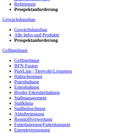
Referenzen
Prospektanforderung
Gewächshausbau
Gewächshausbau
Alle Infos und Produkte
Prospektanforderung
Geflügelmast
Geflügelmast
BFN Fusion
PureLine | Tierwohl-Lösungen
Hähnchenmast
Putenhaltung
Entenhaltung
Broiler Elterntierhaltung
Stallmanagement
Stallklima
Stallbeleuchtung
Abluftreinigung
Reststoffverwertung
Futterlagerung/Futtertransport
Energieversorgung