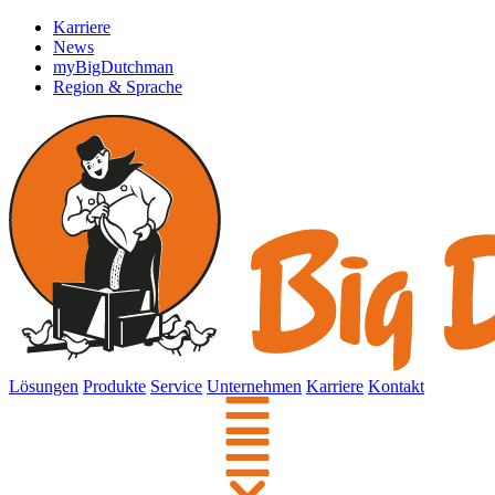
Karriere
News
myBigDutchman
Region & Sprache
Lösungen
Produkte
Service
Unternehmen
Karriere
Kontakt