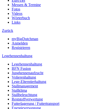
EuroTier
Messen & Termine
Fotos
Videos
Wörterbuch
Links
Zurück
myBigDutchman
Anmelden
Registrieren
Legehennenhaltung
Legehennenhaltung
BFN Fusion
Junghennenaufzucht
Volierenhaltung
Lege-Elterntierhaltung
Stallmanagement
Stallklima
Stallbeleuchtung
Reststoffverwertung
Futterlagerung / Futtertransport
Energieversorgung