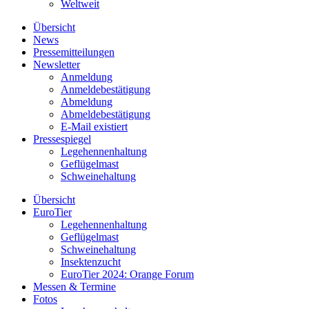
Weltweit
Übersicht
News
Pressemitteilungen
Newsletter
Anmeldung
Anmeldebestätigung
Abmeldung
Abmeldebestätigung
E-Mail existiert
Pressespiegel
Legehennenhaltung
Geflügelmast
Schweinehaltung
Übersicht
EuroTier
Legehennenhaltung
Geflügelmast
Schweinehaltung
Insektenzucht
EuroTier 2024: Orange Forum
Messen & Termine
Fotos