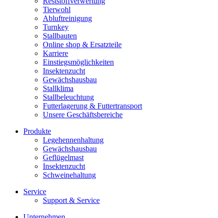
Reststoffverwertung
Tierwohl
Abluftreinigung
Turnkey
Stallbauten
Online shop & Ersatzteile
Karriere
Einstiegsmöglichkeiten
Insektenzucht
Gewächshausbau
Stallklima
Stallbeleuchtung
Futterlagerung & Futtertransport
Unsere Geschäftsbereiche
Produkte
Legehennenhaltung
Gewächshausbau
Geflügelmast
Insektenzucht
Schweinehaltung
Service
Support & Service
Unternehmen