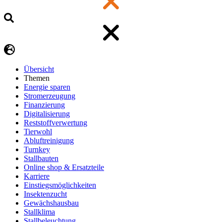
Übersicht
Themen
Energie sparen
Stromerzeugung
Finanzierung
Digitalisierung
Reststoffverwertung
Tierwohl
Abluftreinigung
Turnkey
Stallbauten
Online shop & Ersatzteile
Karriere
Einstiegsmöglichkeiten
Insektenzucht
Gewächshausbau
Stallklima
Stallbeleuchtung