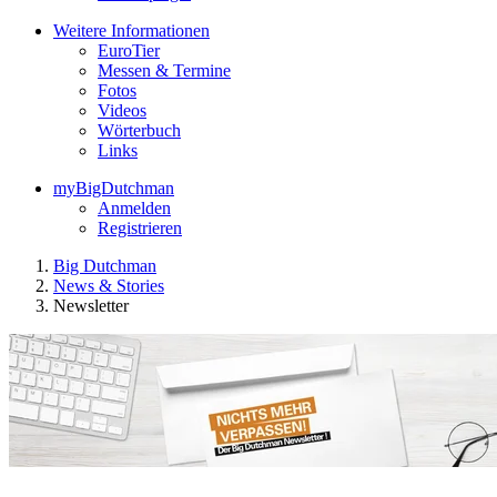
Weitere Informationen
EuroTier
Messen & Termine
Fotos
Videos
Wörterbuch
Links
myBigDutchman
Anmelden
Registrieren
Big Dutchman
News & Stories
Newsletter