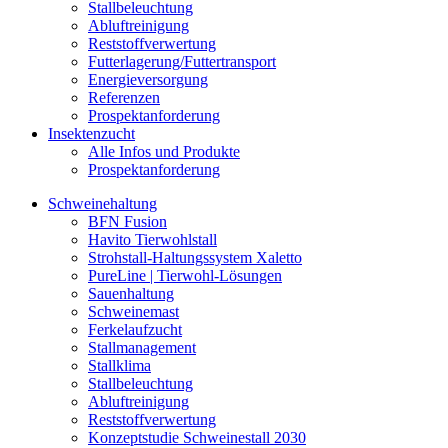
Stallbeleuchtung
Abluftreinigung
Reststoffverwertung
Futterlagerung/Futtertransport
Energieversorgung
Referenzen
Prospektanforderung
Insektenzucht
Alle Infos und Produkte
Prospektanforderung
Schweinehaltung
BFN Fusion
Havito Tierwohlstall
Strohstall-Haltungssystem Xaletto
PureLine | Tierwohl-Lösungen
Sauenhaltung
Schweinemast
Ferkelaufzucht
Stallmanagement
Stallklima
Stallbeleuchtung
Abluftreinigung
Reststoffverwertung
Konzeptstudie Schweinestall 2030