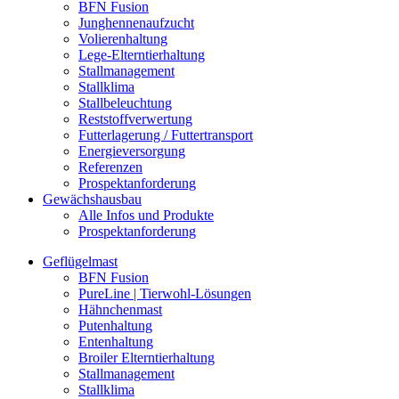
BFN Fusion
Junghennenaufzucht
Volierenhaltung
Lege-Elterntierhaltung
Stallmanagement
Stallklima
Stallbeleuchtung
Reststoffverwertung
Futterlagerung / Futtertransport
Energieversorgung
Referenzen
Prospektanforderung
Gewächshausbau
Alle Infos und Produkte
Prospektanforderung
Geflügelmast
BFN Fusion
PureLine | Tierwohl-Lösungen
Hähnchenmast
Putenhaltung
Entenhaltung
Broiler Elterntierhaltung
Stallmanagement
Stallklima