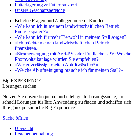
Futterlagerung & Futtertransport
Unsere Geschäftsbereiche
Beliebte Fragen und Anliegen unserer Kunden
»Wie kann ich in meinem landwirtschaftlichen Betrieb
Energie sparen?«
»Wie kann ich für mehr Tierwohl in meinem Stall sorgen?«
»Ich möchte meinen landwirtschaftlichen Betrieb
finanzieren.«
»Stromerzeugung mit Agri-PV oder Freiflächen-PV: Welche
Photovoltaikanlage würden Sie empfehlen?«
»Wie zuverlässig arbeiten Abluftwäscher?«
»Welche Abluftreinigung brauche ich für meinen Stall?«
Big EXPERIENCE
Lösungen suchen
Nutzen Sie unsere bequeme und intelligente Lösungssuche, um
schnell Lösungen für Ihre Anwendung zu finden und schaffen sich
Ihre ganz persönliche Big Experience!
Suche öffnen
Übersicht
Legehennenhaltung