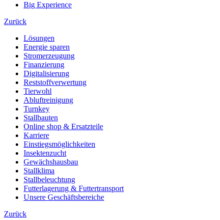
Big Experience
Zurück
Lösungen
Energie sparen
Stromerzeugung
Finanzierung
Digitalisierung
Reststoffverwertung
Tierwohl
Abluftreinigung
Turnkey
Stallbauten
Online shop & Ersatzteile
Karriere
Einstiegsmöglichkeiten
Insektenzucht
Gewächshausbau
Stallklima
Stallbeleuchtung
Futterlagerung & Futtertransport
Unsere Geschäftsbereiche
Zurück