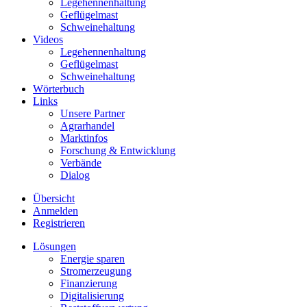
Legehennenhaltung
Geflügelmast
Schweinehaltung
Videos
Legehennenhaltung
Geflügelmast
Schweinehaltung
Wörterbuch
Links
Unsere Partner
Agrarhandel
Marktinfos
Forschung & Entwicklung
Verbände
Dialog
Übersicht
Anmelden
Registrieren
Lösungen
Energie sparen
Stromerzeugung
Finanzierung
Digitalisierung