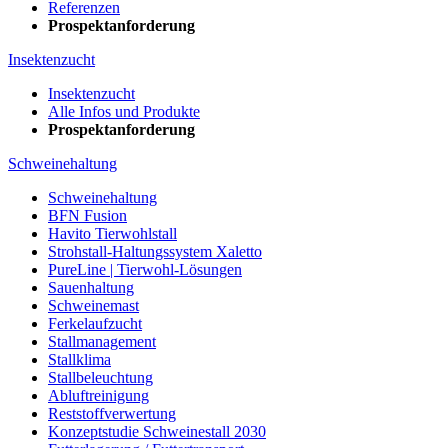
Referenzen
Prospektanforderung
Insektenzucht
Insektenzucht
Alle Infos und Produkte
Prospektanforderung
Schweinehaltung
Schweinehaltung
BFN Fusion
Havito Tierwohlstall
Strohstall-Haltungssystem Xaletto
PureLine | Tierwohl-Lösungen
Sauenhaltung
Schweinemast
Ferkelaufzucht
Stallmanagement
Stallklima
Stallbeleuchtung
Abluftreinigung
Reststoffverwertung
Konzeptstudie Schweinestall 2030