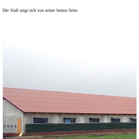
Der Stall zeigt sich von seiner besten Seite.
M
G
D