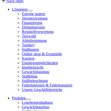
Nach oben
Lösungen
Energie sparen
Stromerzeugung
Finanzierung
Digitalisierung
Reststoffverwertung
Tierwohl
Abluftreinigung
Turnkey
Stallbauten
Online shop & Ersatzteile
Karriere
Einstiegsmöglichkeiten
Insektenzucht
Gewächshausbau
Stallklima
Stallbeleuchtung
Futterlagerung & Futtertransport
Unsere Geschäftsbereiche
Produkte
Legehennenhaltung
Gewächshausbau