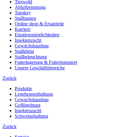
Tierwohl
Abluftreinigung
Turnkey
Stallbauten
Online shop & Ersatzteile
Karriere
Einstiegsmöglichkeiten
Insektenzucht
Gewächshausbau
Stallklima
Stallbeleuchtung
Futterlagerung & Futtertransport
Unsere Geschäftsbereiche
Zurück
Produkte
Legehennenhaltung
Gewächshausbau
Geflügelmast
Insektenzucht
Schweinehaltung
Zurück
Service