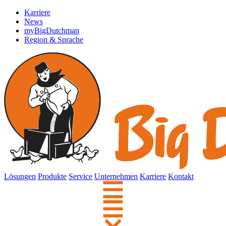
Karriere
News
myBigDutchman
Region & Sprache
Lösungen
Produkte
Service
Unternehmen
Karriere
Kontakt