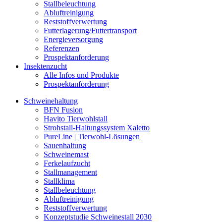
Stallbeleuchtung
Abluftreinigung
Reststoffverwertung
Futterlagerung/Futtertransport
Energieversorgung
Referenzen
Prospektanforderung
Insektenzucht
Alle Infos und Produkte
Prospektanforderung
Schweinehaltung
BFN Fusion
Havito Tierwohlstall
Strohstall-Haltungssystem Xaletto
PureLine | Tierwohl-Lösungen
Sauenhaltung
Schweinemast
Ferkelaufzucht
Stallmanagement
Stallklima
Stallbeleuchtung
Abluftreinigung
Reststoffverwertung
Konzeptstudie Schweinestall 2030