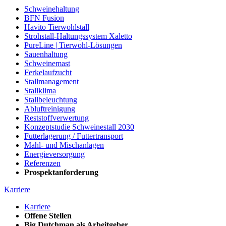
Schweinehaltung
BFN Fusion
Havito Tierwohlstall
Strohstall-Haltungssystem Xaletto
PureLine | Tierwohl-Lösungen
Sauenhaltung
Schweinemast
Ferkelaufzucht
Stallmanagement
Stallklima
Stallbeleuchtung
Abluftreinigung
Reststoffverwertung
Konzeptstudie Schweinestall 2030
Futterlagerung / Futtertransport
Mahl- und Mischanlagen
Energieversorgung
Referenzen
Prospektanforderung
Karriere
Karriere
Offene Stellen
Big Dutchman als Arbeitgeber