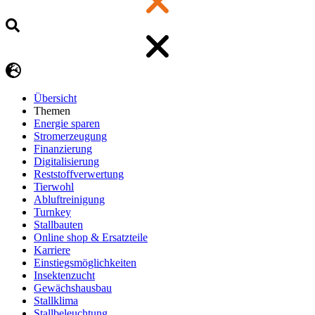
Übersicht
Themen
Energie sparen
Stromerzeugung
Finanzierung
Digitalisierung
Reststoffverwertung
Tierwohl
Abluftreinigung
Turnkey
Stallbauten
Online shop & Ersatzteile
Karriere
Einstiegsmöglichkeiten
Insektenzucht
Gewächshausbau
Stallklima
Stallbeleuchtung