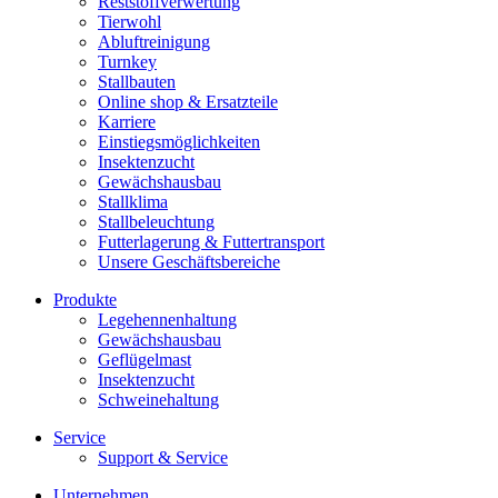
Reststoffverwertung
Tierwohl
Abluftreinigung
Turnkey
Stallbauten
Online shop & Ersatzteile
Karriere
Einstiegsmöglichkeiten
Insektenzucht
Gewächshausbau
Stallklima
Stallbeleuchtung
Futterlagerung & Futtertransport
Unsere Geschäftsbereiche
Produkte
Legehennenhaltung
Gewächshausbau
Geflügelmast
Insektenzucht
Schweinehaltung
Service
Support & Service
Unternehmen