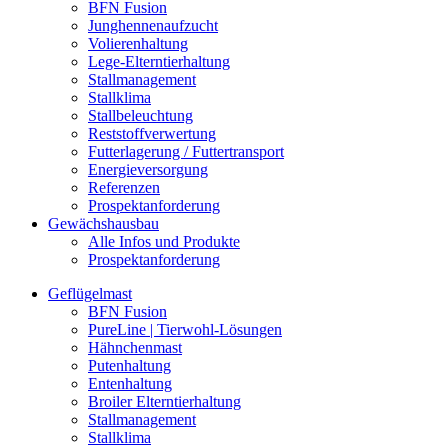
BFN Fusion
Junghennenaufzucht
Volierenhaltung
Lege-Elterntierhaltung
Stallmanagement
Stallklima
Stallbeleuchtung
Reststoffverwertung
Futterlagerung / Futtertransport
Energieversorgung
Referenzen
Prospektanforderung
Gewächshausbau
Alle Infos und Produkte
Prospektanforderung
Geflügelmast
BFN Fusion
PureLine | Tierwohl-Lösungen
Hähnchenmast
Putenhaltung
Entenhaltung
Broiler Elterntierhaltung
Stallmanagement
Stallklima