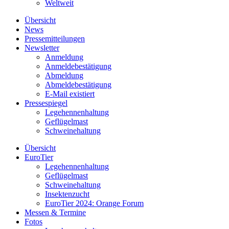
Weltweit
Übersicht
News
Pressemitteilungen
Newsletter
Anmeldung
Anmeldebestätigung
Abmeldung
Abmeldebestätigung
E-Mail existiert
Pressespiegel
Legehennenhaltung
Geflügelmast
Schweinehaltung
Übersicht
EuroTier
Legehennenhaltung
Geflügelmast
Schweinehaltung
Insektenzucht
EuroTier 2024: Orange Forum
Messen & Termine
Fotos