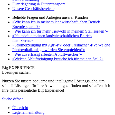
Futterlagerung & Futtertransport
Unsere Geschäftsbereiche
Beliebte Fragen und Anliegen unserer Kunden
»Wie kann ich in meinem landwirtschaftlichen Betrieb
Energie sparen?«
»Wie kann ich für mehr Tierwohl in meinem Stall sorgen?«
»Ich möchte meinen landwirtschaftlichen Betrieb
finanzieren.«
»Stromerzeugung mit Agri-PV oder Freiflächen-PV: Welche
Photovoltaikanlage würden Sie empfehlen?«
»Wie zuverlässig arbeiten Abluftwäscher?«
»Welche Abluftreinigung brauche ich für meinen Stall?«
Big EXPERIENCE
Lösungen suchen
Nutzen Sie unsere bequeme und intelligente Lösungssuche, um
schnell Lösungen für Ihre Anwendung zu finden und schaffen sich
Ihre ganz persönliche Big Experience!
Suche öffnen
Übersicht
Legehennenhaltung