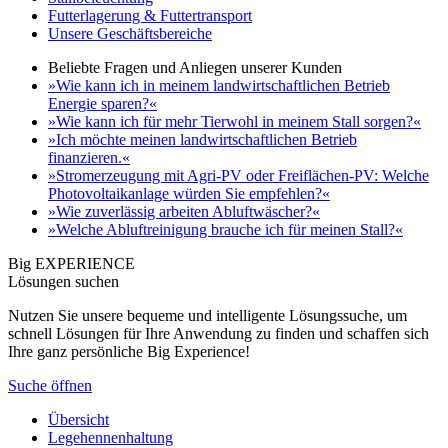
Futterlagerung & Futtertransport
Unsere Geschäftsbereiche
Beliebte Fragen und Anliegen unserer Kunden
»Wie kann ich in meinem landwirtschaftlichen Betrieb
Energie sparen?«
»Wie kann ich für mehr Tierwohl in meinem Stall sorgen?«
»Ich möchte meinen landwirtschaftlichen Betrieb
finanzieren.«
»Stromerzeugung mit Agri-PV oder Freiflächen-PV: Welche
Photovoltaikanlage würden Sie empfehlen?«
»Wie zuverlässig arbeiten Abluftwäscher?«
»Welche Abluftreinigung brauche ich für meinen Stall?«
Big EXPERIENCE
Lösungen suchen
Nutzen Sie unsere bequeme und intelligente Lösungssuche, um
schnell Lösungen für Ihre Anwendung zu finden und schaffen sich
Ihre ganz persönliche Big Experience!
Suche öffnen
Übersicht
Legehennenhaltung