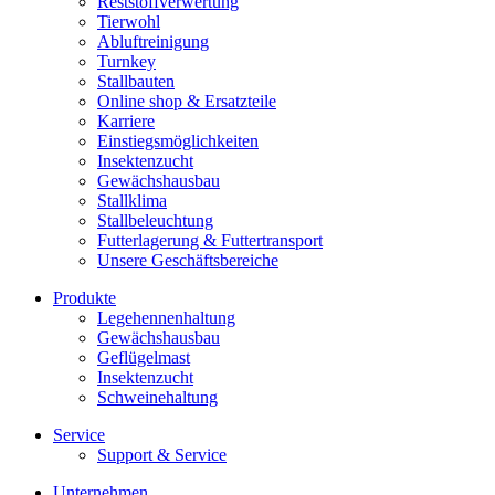
Reststoffverwertung
Tierwohl
Abluftreinigung
Turnkey
Stallbauten
Online shop & Ersatzteile
Karriere
Einstiegsmöglichkeiten
Insektenzucht
Gewächshausbau
Stallklima
Stallbeleuchtung
Futterlagerung & Futtertransport
Unsere Geschäftsbereiche
Produkte
Legehennenhaltung
Gewächshausbau
Geflügelmast
Insektenzucht
Schweinehaltung
Service
Support & Service
Unternehmen