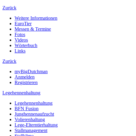
Zurück
Weitere Informationen
EuroTier
Messen & Termine
Fotos
Videos
Wörterbuch
Links
Zurück
myBigDutchman
Anmelden
Registrieren
Legehennenhaltung
Legehennenhaltung
BFN Fusion
Junghennenaufzucht
Volierenhaltung
Lege-Elterntierhaltung
Stallmanagement
Stallklima