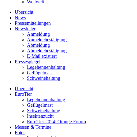
Weltweit
Übersicht
News
Pressemitteilungen
Newsletter
Anmeldung
Anmeldebestätigung
Abmeldung
Abmeldebestätigung
E-Mail existiert
Pressespiegel
Legehennenhaltung
Geflügelmast
Schweinehaltung
Übersicht
EuroTier
Legehennenhaltung
Geflügelmast
Schweinehaltung
Insektenzucht
EuroTier 2024: Orange Forum
Messen & Termine
Fotos