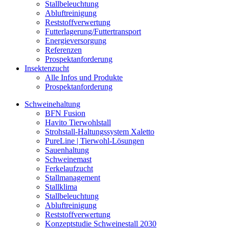
Stallbeleuchtung
Abluftreinigung
Reststoffverwertung
Futterlagerung/Futtertransport
Energieversorgung
Referenzen
Prospektanforderung
Insektenzucht
Alle Infos und Produkte
Prospektanforderung
Schweinehaltung
BFN Fusion
Havito Tierwohlstall
Strohstall-Haltungssystem Xaletto
PureLine | Tierwohl-Lösungen
Sauenhaltung
Schweinemast
Ferkelaufzucht
Stallmanagement
Stallklima
Stallbeleuchtung
Abluftreinigung
Reststoffverwertung
Konzeptstudie Schweinestall 2030