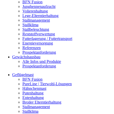
BFN Fusion
Junghennenaufzucht
Volierenhaltung
Lege-Elterntierhaltung
Stallmanagement
Stallklima
Stallbeleuchtung
Reststoffverwertung
Futterlagerung / Futtertransport
Energieversorgung
Referenzen
Prospektanforderung
Gewächshausbau
Alle Infos und Produkte
Prospektanforderung
Geflügelmast
BFN Fusion
PureLine | Tierwohl-Lösungen
Hähnchenmast
Putenhaltung
Entenhaltung
Broiler Elterntierhaltung
Stallmanagement
Stallklima