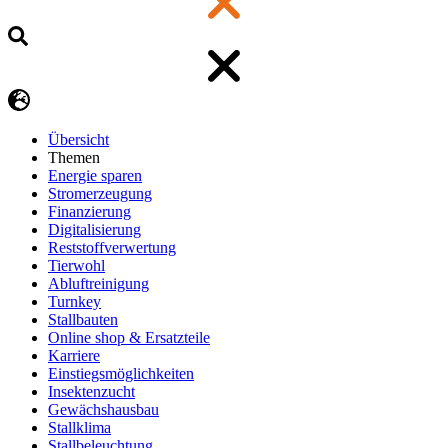
Übersicht
Themen
Energie sparen
Stromerzeugung
Finanzierung
Digitalisierung
Reststoffverwertung
Tierwohl
Abluftreinigung
Turnkey
Stallbauten
Online shop & Ersatzteile
Karriere
Einstiegsmöglichkeiten
Insektenzucht
Gewächshausbau
Stallklima
Stallbeleuchtung