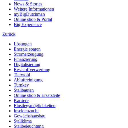
News & Stories
Weitere Informationen
myBigDutchman
Online shop & Portal
Big Experience
Zurück
Lösungen
Energie sparen
Stromerzeugung
Finanzierung
Digitalisierung
Reststoffverwertung
Tierwohl
Abluftreinigung
Turnkey
Stallbauten
Online shop & Ersatzteile
Karriere
Einstiegsmöglichkeiten
Insektenzucht
Gewächshausbau
Stallklima
Stallbeleuchtung