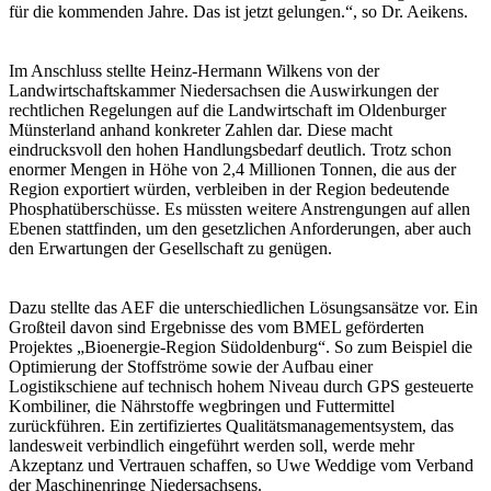
für die kommenden Jahre. Das ist jetzt gelungen.“, so Dr. Aeikens.
Im Anschluss stellte Heinz-Hermann Wilkens von der
Landwirtschaftskammer Niedersachsen die Auswirkungen der
rechtlichen Regelungen auf die Landwirtschaft im Oldenburger
Münsterland anhand konkreter Zahlen dar. Diese macht
eindrucksvoll den hohen Handlungsbedarf deutlich. Trotz schon
enormer Mengen in Höhe von 2,4 Millionen Tonnen, die aus der
Region exportiert würden, verbleiben in der Region bedeutende
Phosphatüberschüsse. Es müssten weitere Anstrengungen auf allen
Ebenen stattfinden, um den gesetzlichen Anforderungen, aber auch
den Erwartungen der Gesellschaft zu genügen.
Dazu stellte das AEF die unterschiedlichen Lösungsansätze vor. Ein
Großteil davon sind Ergebnisse des vom BMEL geförderten
Projektes „Bioenergie-Region Südoldenburg“. So zum Beispiel die
Optimierung der Stoffströme sowie der Aufbau einer
Logistikschiene auf technisch hohem Niveau durch GPS gesteuerte
Kombiliner, die Nährstoffe wegbringen und Futtermittel
zurückführen. Ein zertifiziertes Qualitätsmanagementsystem, das
landesweit verbindlich eingeführt werden soll, werde mehr
Akzeptanz und Vertrauen schaffen, so Uwe Weddige vom Verband
der Maschinenringe Niedersachsens.