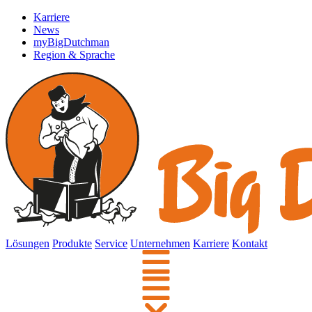
Karriere
News
myBigDutchman
Region & Sprache
Lösungen
Produkte
Service
Unternehmen
Karriere
Kontakt