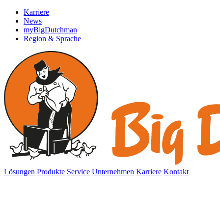
Karriere
News
myBigDutchman
Region & Sprache
Lösungen
Produkte
Service
Unternehmen
Karriere
Kontakt