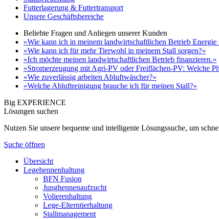
Futterlagerung & Futtertransport
Unsere Geschäftsbereiche
Beliebte Fragen und Anliegen unserer Kunden
»Wie kann ich in meinem landwirtschaftlichen Betrieb Energie
»Wie kann ich für mehr Tierwohl in meinem Stall sorgen?«
»Ich möchte meinen landwirtschaftlichen Betrieb finanzieren.«
»Stromerzeugung mit Agri-PV oder Freiflächen-PV: Welche Ph
»Wie zuverlässig arbeiten Abluftwäscher?«
»Welche Abluftreinigung brauche ich für meinen Stall?«
Big EXPERIENCE
Lösungen suchen
Nutzen Sie unsere bequeme und intelligente Lösungssuche, um schnel
Suche öffnen
Übersicht
Legehennenhaltung
BFN Fusion
Junghennenaufzucht
Volierenhaltung
Lege-Elterntierhaltung
Stallmanagement