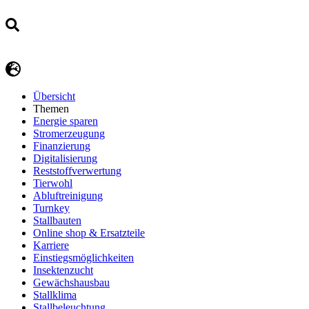
Übersicht
Themen
Energie sparen
Stromerzeugung
Finanzierung
Digitalisierung
Reststoffverwertung
Tierwohl
Abluftreinigung
Turnkey
Stallbauten
Online shop & Ersatzteile
Karriere
Einstiegsmöglichkeiten
Insektenzucht
Gewächshausbau
Stallklima
Stallbeleuchtung