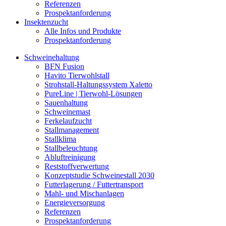
Referenzen
Prospektanforderung
Insektenzucht
Alle Infos und Produkte
Prospektanforderung
Schweinehaltung
BFN Fusion
Havito Tierwohlstall
Strohstall-Haltungssystem Xaletto
PureLine | Tierwohl-Lösungen
Sauenhaltung
Schweinemast
Ferkelaufzucht
Stallmanagement
Stallklima
Stallbeleuchtung
Abluftreinigung
Reststoffverwertung
Konzeptstudie Schweinestall 2030
Futterlagerung / Futtertransport
Mahl- und Mischanlagen
Energieversorgung
Referenzen
Prospektanforderung