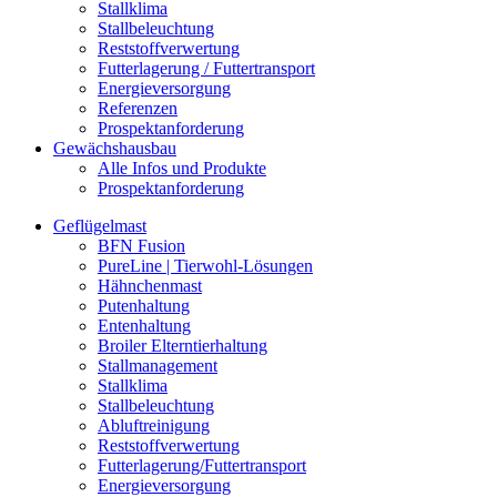
Stallklima
Stallbeleuchtung
Reststoffverwertung
Futterlagerung / Futtertransport
Energieversorgung
Referenzen
Prospektanforderung
Gewächshausbau
Alle Infos und Produkte
Prospektanforderung
Geflügelmast
BFN Fusion
PureLine | Tierwohl-Lösungen
Hähnchenmast
Putenhaltung
Entenhaltung
Broiler Elterntierhaltung
Stallmanagement
Stallklima
Stallbeleuchtung
Abluftreinigung
Reststoffverwertung
Futterlagerung/Futtertransport
Energieversorgung