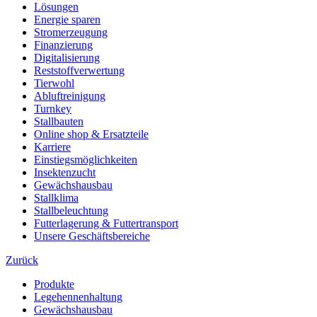
Lösungen
Energie sparen
Stromerzeugung
Finanzierung
Digitalisierung
Reststoffverwertung
Tierwohl
Abluftreinigung
Turnkey
Stallbauten
Online shop & Ersatzteile
Karriere
Einstiegsmöglichkeiten
Insektenzucht
Gewächshausbau
Stallklima
Stallbeleuchtung
Futterlagerung & Futtertransport
Unsere Geschäftsbereiche
Zurück
Produkte
Legehennenhaltung
Gewächshausbau