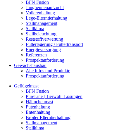
BFN Fusion
Junghennenaufzucht
Volierenhaltung
Lege-Elterntierhaltung
Stallmanagement
Stallklima
Stallbeleuchtung
Reststoffverwertung
Futterlagerung / Futtertransport
Energieversorgung
Referenzen
Prospektanforderung
Gewächshausbau
Alle Infos und Produkte
Prospektanforderung
Geflügelmast
BFN Fusion
PureLine | Tierwohl-Lösungen
Hähnchenmast
Putenhaltung
Entenhaltung
Broiler Elterntierhaltung
Stallmanagement
Stallklima