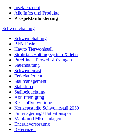
Insektenzucht
Alle Infos und Produkte
Prospektanforderung
Schweinehaltung
Schweinehaltung
BFN Fusion
Havito Tierwohlstall
Strohstall-Haltungssystem Xaletto
PureLine | Tierwohl-Lösungen
Sauenhaltung
Schweinemast
Ferkelaufzucht
Stallmanagement
Stallklima
Stallbeleuchtung
Abluftreinigung
Reststoffverwertung
Konzeptstudie Schweinestall 2030
Futterlagerung / Futtertransport
Mahl- und Mischanlagen
Energieversorgung
Referenzen