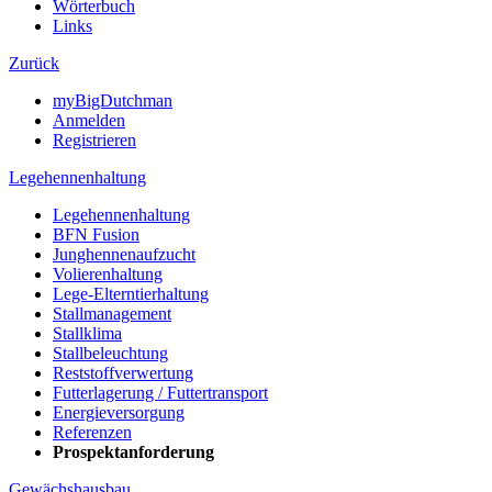
Wörterbuch
Links
Zurück
myBigDutchman
Anmelden
Registrieren
Legehennenhaltung
Legehennenhaltung
BFN Fusion
Junghennenaufzucht
Volierenhaltung
Lege-Elterntierhaltung
Stallmanagement
Stallklima
Stallbeleuchtung
Reststoffverwertung
Futterlagerung / Futtertransport
Energieversorgung
Referenzen
Prospektanforderung
Gewächshausbau