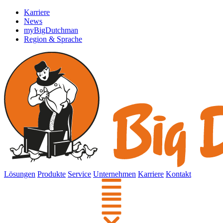
Karriere
News
myBigDutchman
Region & Sprache
Lösungen
Produkte
Service
Unternehmen
Karriere
Kontakt