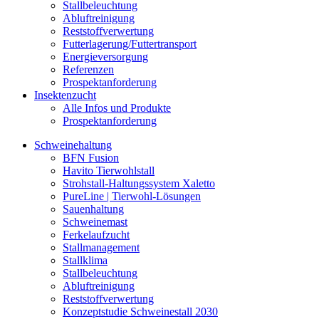
Stallbeleuchtung
Abluftreinigung
Reststoffverwertung
Futterlagerung/Futtertransport
Energieversorgung
Referenzen
Prospektanforderung
Insektenzucht
Alle Infos und Produkte
Prospektanforderung
Schweinehaltung
BFN Fusion
Havito Tierwohlstall
Strohstall-Haltungssystem Xaletto
PureLine | Tierwohl-Lösungen
Sauenhaltung
Schweinemast
Ferkelaufzucht
Stallmanagement
Stallklima
Stallbeleuchtung
Abluftreinigung
Reststoffverwertung
Konzeptstudie Schweinestall 2030