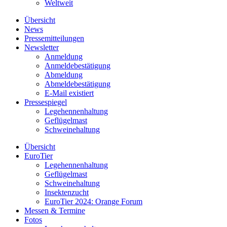
Weltweit
Übersicht
News
Pressemitteilungen
Newsletter
Anmeldung
Anmeldebestätigung
Abmeldung
Abmeldebestätigung
E-Mail existiert
Pressespiegel
Legehennenhaltung
Geflügelmast
Schweinehaltung
Übersicht
EuroTier
Legehennenhaltung
Geflügelmast
Schweinehaltung
Insektenzucht
EuroTier 2024: Orange Forum
Messen & Termine
Fotos