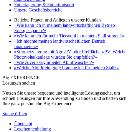
Futterlagerung & Futtertransport
Unsere Geschäftsbereiche
Beliebte Fragen und Anliegen unserer Kunden
»Wie kann ich in meinem landwirtschaftlichen Betrieb
Energie sparen?«
»Wie kann ich für mehr Tierwohl in meinem Stall sorgen?«
»Ich möchte meinen landwirtschaftlichen Betrieb
finanzieren.«
»Stromerzeugung mit Agri-PV oder Freiflächen-PV: Welche
Photovoltaikanlage würden Sie empfehlen?«
»Wie zuverlässig arbeiten Abluftwäscher?«
»Welche Abluftreinigung brauche ich für meinen Stall?«
Big EXPERIENCE
Lösungen suchen
Nutzen Sie unsere bequeme und intelligente Lösungssuche, um
schnell Lösungen für Ihre Anwendung zu finden und schaffen sich
Ihre ganz persönliche Big Experience!
Suche öffnen
Übersicht
Legehennenhaltung