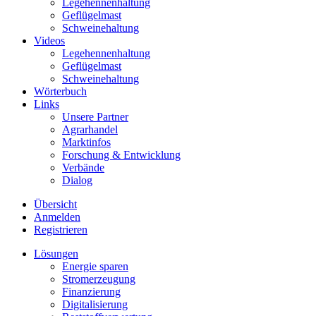
Legehennenhaltung
Geflügelmast
Schweinehaltung
Videos
Legehennenhaltung
Geflügelmast
Schweinehaltung
Wörterbuch
Links
Unsere Partner
Agrarhandel
Marktinfos
Forschung & Entwicklung
Verbände
Dialog
Übersicht
Anmelden
Registrieren
Lösungen
Energie sparen
Stromerzeugung
Finanzierung
Digitalisierung