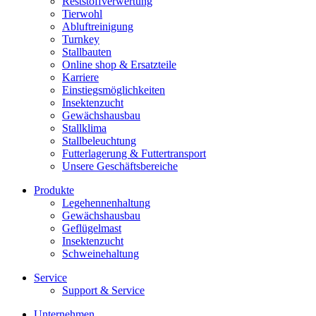
Reststoffverwertung
Tierwohl
Abluftreinigung
Turnkey
Stallbauten
Online shop & Ersatzteile
Karriere
Einstiegsmöglichkeiten
Insektenzucht
Gewächshausbau
Stallklima
Stallbeleuchtung
Futterlagerung & Futtertransport
Unsere Geschäftsbereiche
Produkte
Legehennenhaltung
Gewächshausbau
Geflügelmast
Insektenzucht
Schweinehaltung
Service
Support & Service
Unternehmen