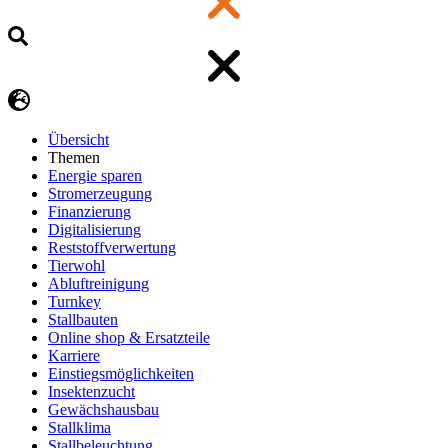
Übersicht
Themen
Energie sparen
Stromerzeugung
Finanzierung
Digitalisierung
Reststoffverwertung
Tierwohl
Abluftreinigung
Turnkey
Stallbauten
Online shop & Ersatzteile
Karriere
Einstiegsmöglichkeiten
Insektenzucht
Gewächshausbau
Stallklima
Stallbeleuchtung