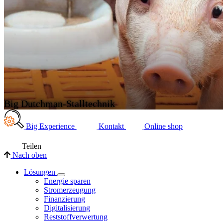
Big Dutchman-Stalltechnik
Big Experience
Kontakt
Online shop
Teilen
Nach oben
Lösungen
Energie sparen
Stromerzeugung
Finanzierung
Digitalisierung
Reststoffverwertung