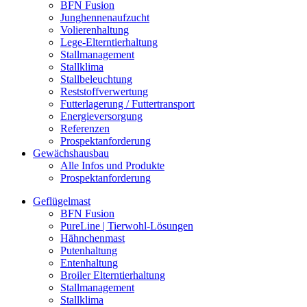
BFN Fusion
Junghennenaufzucht
Volierenhaltung
Lege-Elterntierhaltung
Stallmanagement
Stallklima
Stallbeleuchtung
Reststoffverwertung
Futterlagerung / Futtertransport
Energieversorgung
Referenzen
Prospektanforderung
Gewächshausbau
Alle Infos und Produkte
Prospektanforderung
Geflügelmast
BFN Fusion
PureLine | Tierwohl-Lösungen
Hähnchenmast
Putenhaltung
Entenhaltung
Broiler Elterntierhaltung
Stallmanagement
Stallklima