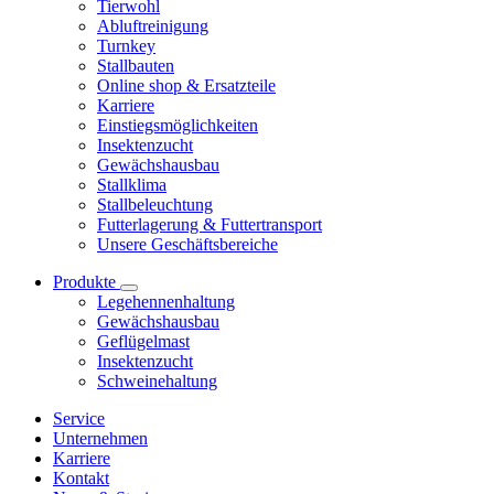
Tierwohl
Abluftreinigung
Turnkey
Stallbauten
Online shop & Ersatzteile
Karriere
Einstiegsmöglichkeiten
Insektenzucht
Gewächshausbau
Stallklima
Stallbeleuchtung
Futterlagerung & Futtertransport
Unsere Geschäftsbereiche
Produkte
Legehennenhaltung
Gewächshausbau
Geflügelmast
Insektenzucht
Schweinehaltung
Service
Unternehmen
Karriere
Kontakt