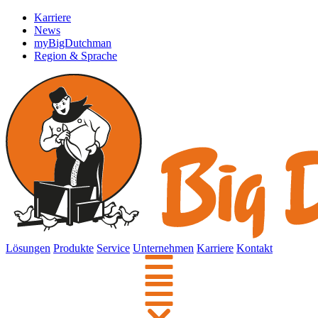
Karriere
News
myBigDutchman
Region & Sprache
Lösungen
Produkte
Service
Unternehmen
Karriere
Kontakt