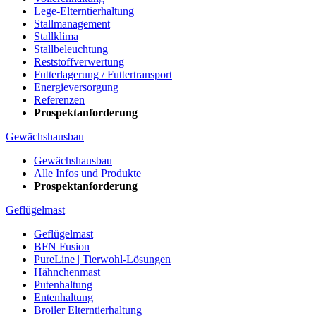
Lege-Elterntierhaltung
Stallmanagement
Stallklima
Stallbeleuchtung
Reststoffverwertung
Futterlagerung / Futtertransport
Energieversorgung
Referenzen
Prospektanforderung
Gewächshausbau
Gewächshausbau
Alle Infos und Produkte
Prospektanforderung
Geflügelmast
Geflügelmast
BFN Fusion
PureLine | Tierwohl-Lösungen
Hähnchenmast
Putenhaltung
Entenhaltung
Broiler Elterntierhaltung