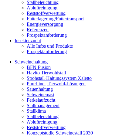
Stallbeleuchtung
Abluftreinigung
Reststoffverwertung
Futterlagerung/Futtertransport
Energieversorgung
Referenzen
Prospektanforderung
Insektenzucht
Alle Infos und Produkte
Prospektanforderung
Schweinehaltung
BFN Fusion
Havito Tierwohlstall
Strohstall-Haltungssystem Xaletto
PureLine | Tierwohl-Lösungen
Sauenhaltung
Schweinemast
Ferkelaufzucht
Stallmanagement
Stallklima
Stallbeleuchtung
Abluftreinigung
Reststoffverwertung
Konzeptstudie Schweinestall 2030