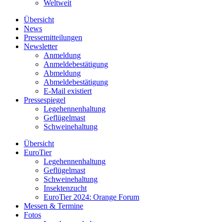
Weltweit
Übersicht
News
Pressemitteilungen
Newsletter
Anmeldung
Anmeldebestätigung
Abmeldung
Abmeldebestätigung
E-Mail existiert
Pressespiegel
Legehennenhaltung
Geflügelmast
Schweinehaltung
Übersicht
EuroTier
Legehennenhaltung
Geflügelmast
Schweinehaltung
Insektenzucht
EuroTier 2024: Orange Forum
Messen & Termine
Fotos