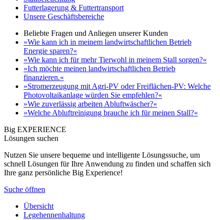
Futterlagerung & Futtertransport
Unsere Geschäftsbereiche
Beliebte Fragen und Anliegen unserer Kunden
»Wie kann ich in meinem landwirtschaftlichen Betrieb
Energie sparen?«
»Wie kann ich für mehr Tierwohl in meinem Stall sorgen?«
»Ich möchte meinen landwirtschaftlichen Betrieb
finanzieren.«
»Stromerzeugung mit Agri-PV oder Freiflächen-PV: Welche
Photovoltaikanlage würden Sie empfehlen?«
»Wie zuverlässig arbeiten Abluftwäscher?«
»Welche Abluftreinigung brauche ich für meinen Stall?«
Big EXPERIENCE
Lösungen suchen
Nutzen Sie unsere bequeme und intelligente Lösungssuche, um
schnell Lösungen für Ihre Anwendung zu finden und schaffen sich
Ihre ganz persönliche Big Experience!
Suche öffnen
Übersicht
Legehennenhaltung