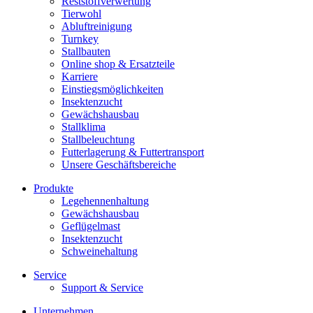
Reststoffverwertung
Tierwohl
Abluftreinigung
Turnkey
Stallbauten
Online shop & Ersatzteile
Karriere
Einstiegsmöglichkeiten
Insektenzucht
Gewächshausbau
Stallklima
Stallbeleuchtung
Futterlagerung & Futtertransport
Unsere Geschäftsbereiche
Produkte
Legehennenhaltung
Gewächshausbau
Geflügelmast
Insektenzucht
Schweinehaltung
Service
Support & Service
Unternehmen