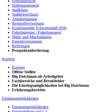
Ferkelaufzucht
Stallmanagement
Stallklima
Stallbeleuchtung
Abluftreinigung
Reststoffverwertung
Konzeptstudie Schweinestall 2030
Futterlagerung / Futtertransport
Mahl- und Mischanlagen
Energieversorgung
Referenzen
Prospektanforderung
Karriere
Karriere
Offene Stellen
Big Dutchman als Arbeitgeber
Fachbereiche und Berufsfelder
Die Einstiegsmöglichkeiten bei Big Dutchman
Erfahrungsberichte
Einstiegsmöglichkeiten
Einstiegsmöglichkeiten
Festanstellung und Co.