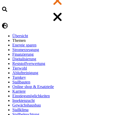
Übersicht
Themen
Energie sparen
Stromerzeugung
Finanzierung
Digitalisierung
Reststoffverwertung
Tierwohl
Abluftreinigung
Turnkey
Stallbauten
Online shop & Ersatzteile
Karriere
Einstiegsmöglichkeiten
Insektenzucht
Gewächshausbau
Stallklima
Stallbeleuchtung