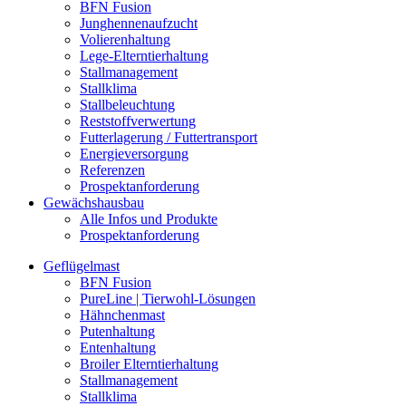
BFN Fusion
Junghennenaufzucht
Volierenhaltung
Lege-Elterntierhaltung
Stallmanagement
Stallklima
Stallbeleuchtung
Reststoffverwertung
Futterlagerung / Futtertransport
Energieversorgung
Referenzen
Prospektanforderung
Gewächshausbau
Alle Infos und Produkte
Prospektanforderung
Geflügelmast
BFN Fusion
PureLine | Tierwohl-Lösungen
Hähnchenmast
Putenhaltung
Entenhaltung
Broiler Elterntierhaltung
Stallmanagement
Stallklima