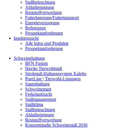
Stallbeleuchtung
Abluftreinigung
Reststoffverwertung
Futterlagerung/Futtertransport
Energieversorgung
Referenzen
Prospektanforderung
Insektenzucht
Alle Infos und Produkte
Prospektanforderung
Schweinehaltung
BFN Fusion
Havito Tierwohlstall
Strohstall-Haltungssystem Xaletto
PureLine | Tierwohl-Lösungen
Sauenhaltung
Schweinemast
Ferkelaufzucht
Stallmanagement
Stallklima
Stallbeleuchtung
Abluftreinigung
Reststoffverwertung
Konzeptstudie Schweinestall 2030