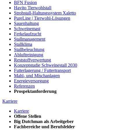
BFN Fusion
Havito Tierwohlstall
Strohstall-Haltungssystem Xaletto
PureLine | Tierwohl-Lösungen
Sauenhaltung
Schweinemast
Ferkelaufzucht
Stallmanagement
Stallklima
Stallbeleuchtung
Abluftreinigung
Reststoffverwertung
Konzeptstudie Schweinestall 2030
Futterlagerung / Futtertransport
Mahl- und Mischanlagen
Energieversorgung
Referenzen
Prospektanforderung
Karriere
Karriere
Offene Stellen
Big Dutchman als Arbeitgeber
Fachbereiche und Berufsfelder