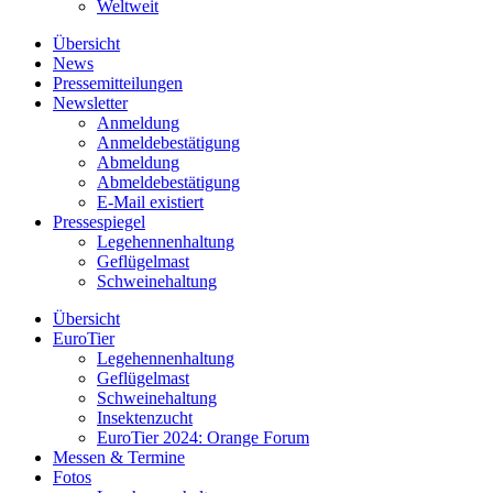
Weltweit
Übersicht
News
Pressemitteilungen
Newsletter
Anmeldung
Anmeldebestätigung
Abmeldung
Abmeldebestätigung
E-Mail existiert
Pressespiegel
Legehennenhaltung
Geflügelmast
Schweinehaltung
Übersicht
EuroTier
Legehennenhaltung
Geflügelmast
Schweinehaltung
Insektenzucht
EuroTier 2024: Orange Forum
Messen & Termine
Fotos