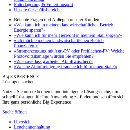
Futterlagerung & Futtertransport
Unsere Geschäftsbereiche
Beliebte Fragen und Anliegen unserer Kunden
»Wie kann ich in meinem landwirtschaftlichen Betrieb
Energie sparen?«
»Wie kann ich für mehr Tierwohl in meinem Stall sorgen?«
»Ich möchte meinen landwirtschaftlichen Betrieb
finanzieren.«
»Stromerzeugung mit Agri-PV oder Freiflächen-PV: Welche
Photovoltaikanlage würden Sie empfehlen?«
»Wie zuverlässig arbeiten Abluftwäscher?«
»Welche Abluftreinigung brauche ich für meinen Stall?«
Big EXPERIENCE
Lösungen suchen
Nutzen Sie unsere bequeme und intelligente Lösungssuche, um
schnell Lösungen für Ihre Anwendung zu finden und schaffen sich
Ihre ganz persönliche Big Experience!
Suche öffnen
Übersicht
Legehennenhaltung