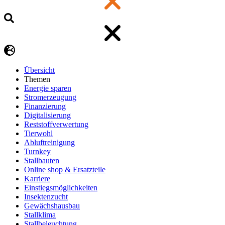
Übersicht
Themen
Energie sparen
Stromerzeugung
Finanzierung
Digitalisierung
Reststoffverwertung
Tierwohl
Abluftreinigung
Turnkey
Stallbauten
Online shop & Ersatzteile
Karriere
Einstiegsmöglichkeiten
Insektenzucht
Gewächshausbau
Stallklima
Stallbeleuchtung