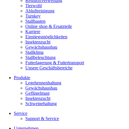
Reststoffverwertung
Tierwohl
Abluftreinigung
Turnkey
Stallbauten
Online shop & Ersatzteile
Karriere
Einstiegsmöglichkeiten
Insektenzucht
Gewächshausbau
Stallklima
Stallbeleuchtung
Futterlagerung & Futtertransport
Unsere Geschäftsbereiche
Produkte
Legehennenhaltung
Gewächshausbau
Geflügelmast
Insektenzucht
Schweinehaltung
Service
Support & Service
Unternehmen