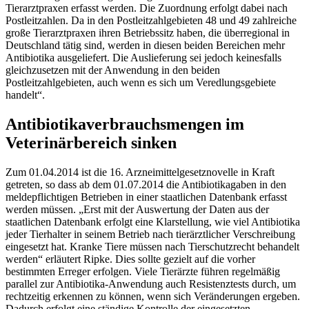
Tierarztpraxen erfasst werden. Die Zuordnung erfolgt dabei nach
Postleitzahlen. Da in den Postleitzahlgebieten 48 und 49 zahlreiche
große Tierarztpraxen ihren Betriebssitz haben, die überregional in
Deutschland tätig sind, werden in diesen beiden Bereichen mehr
Antibiotika ausgeliefert. Die Auslieferung sei jedoch keinesfalls
gleichzusetzen mit der Anwendung in den beiden
Postleitzahlgebieten, auch wenn es sich um Veredlungsgebiete
handelt“.
Antibiotikaverbrauchsmengen im
Veterinärbereich sinken
Zum 01.04.2014 ist die 16. Arzneimittelgesetznovelle in Kraft
getreten, so dass ab dem 01.07.2014 die Antibiotikagaben in den
meldepflichtigen Betrieben in einer staatlichen Datenbank erfasst
werden müssen. „Erst mit der Auswertung der Daten aus der
staatlichen Datenbank erfolgt eine Klarstellung, wie viel Antibiotika
jeder Tierhalter in seinem Betrieb nach tierärztlicher Verschreibung
eingesetzt hat. Kranke Tiere müssen nach Tierschutzrecht behandelt
werden“ erläutert Ripke. Dies sollte gezielt auf die vorher
bestimmten Erreger erfolgen. Viele Tierärzte führen regelmäßig
parallel zur Antibiotika-Anwendung auch Resistenztests durch, um
rechtzeitig erkennen zu können, wenn sich Veränderungen ergeben.
Dadurch erfolgt eine ständige Kontrolle der eingesetzten