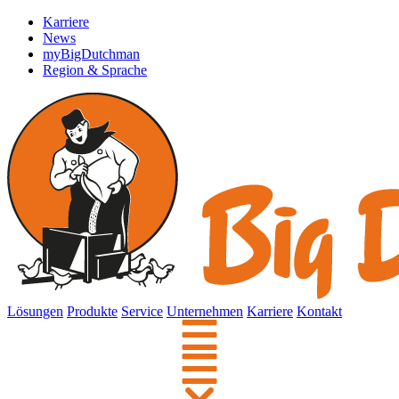
Karriere
News
myBigDutchman
Region & Sprache
Lösungen
Produkte
Service
Unternehmen
Karriere
Kontakt