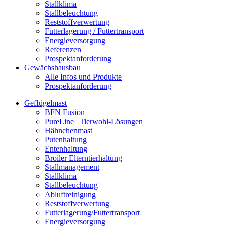
Stallklima
Stallbeleuchtung
Reststoffverwertung
Futterlagerung / Futtertransport
Energieversorgung
Referenzen
Prospektanforderung
Gewächshausbau
Alle Infos und Produkte
Prospektanforderung
Geflügelmast
BFN Fusion
PureLine | Tierwohl-Lösungen
Hähnchenmast
Putenhaltung
Entenhaltung
Broiler Elterntierhaltung
Stallmanagement
Stallklima
Stallbeleuchtung
Abluftreinigung
Reststoffverwertung
Futterlagerung/Futtertransport
Energieversorgung