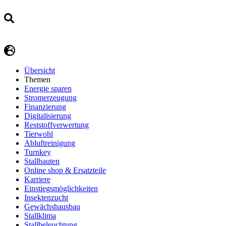
Übersicht
Themen
Energie sparen
Stromerzeugung
Finanzierung
Digitalisierung
Reststoffverwertung
Tierwohl
Abluftreinigung
Turnkey
Stallbauten
Online shop & Ersatzteile
Karriere
Einstiegsmöglichkeiten
Insektenzucht
Gewächshausbau
Stallklima
Stallbeleuchtung