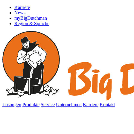
Karriere
News
myBigDutchman
Region & Sprache
Lösungen
Produkte
Service
Unternehmen
Karriere
Kontakt