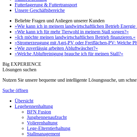
Futterlagerung & Futtertransport
Unsere Geschäftsbereiche
Beliebte Fragen und Anliegen unserer Kunden
»Wie kann ich in meinem landwirtschaftlichen Betrieb Energie
»Wie kann ich für mehr Tierwohl in meinem Stall sorgen?«
»Ich möchte meinen landwirtschaftlichen Betrieb finanzieren.«
»Stromerzeugung mit Agri-PV oder Freiflächen-PV: Welche Ph
»Wie zuverlässig arbeiten Abluftwäscher?«
»Welche Abluftreinigung brauche ich für meinen Stall?«
Big EXPERIENCE
Lösungen suchen
Nutzen Sie unsere bequeme und intelligente Lösungssuche, um schnel
Suche öffnen
Übersicht
Legehennenhaltung
BFN Fusion
Junghennenaufzucht
Volierenhaltung
Lege-Elterntierhaltung
Stallmanagement