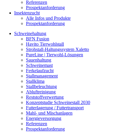
Referenzen
Prospektanforderung
Insektenzucht
Alle Infos und Produkte
Prospektanforderung
Schweinehaltung
BFN Fusion
Havito Tierwohlstall
Strohstall-Haltungssystem Xaletto
PureLine | Tierwohl-Lösungen
Sauenhaltung
Schweinemast
Ferkelaufzucht
Stallmanagement
Stallklima
Stallbeleuchtung
Abluftreinigung
Reststoffverwertung
Konzeptstudie Schweinestall 2030
Futterlagerung / Futtertransport
Mahl- und Mischanlagen
Energieversorgung
Referenzen
Prospektanforderung