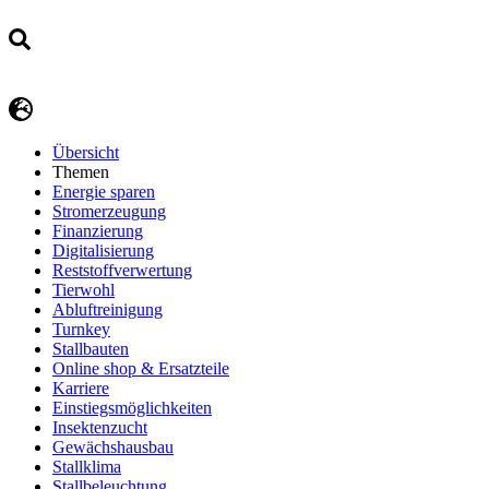
Übersicht
Themen
Energie sparen
Stromerzeugung
Finanzierung
Digitalisierung
Reststoffverwertung
Tierwohl
Abluftreinigung
Turnkey
Stallbauten
Online shop & Ersatzteile
Karriere
Einstiegsmöglichkeiten
Insektenzucht
Gewächshausbau
Stallklima
Stallbeleuchtung