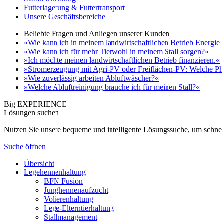
Futterlagerung & Futtertransport
Unsere Geschäftsbereiche
Beliebte Fragen und Anliegen unserer Kunden
»Wie kann ich in meinem landwirtschaftlichen Betrieb Energie
»Wie kann ich für mehr Tierwohl in meinem Stall sorgen?«
»Ich möchte meinen landwirtschaftlichen Betrieb finanzieren.«
»Stromerzeugung mit Agri-PV oder Freiflächen-PV: Welche Ph
»Wie zuverlässig arbeiten Abluftwäscher?«
»Welche Abluftreinigung brauche ich für meinen Stall?«
Big EXPERIENCE
Lösungen suchen
Nutzen Sie unsere bequeme und intelligente Lösungssuche, um schnel
Suche öffnen
Übersicht
Legehennenhaltung
BFN Fusion
Junghennenaufzucht
Volierenhaltung
Lege-Elterntierhaltung
Stallmanagement