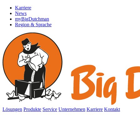
Karriere
News
myBigDutchman
Region & Sprache
Lösungen
Produkte
Service
Unternehmen
Karriere
Kontakt