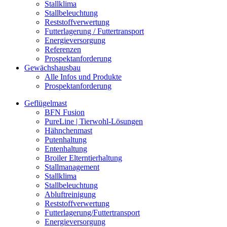
Stallklima
Stallbeleuchtung
Reststoffverwertung
Futterlagerung / Futtertransport
Energieversorgung
Referenzen
Prospektanforderung
Gewächshausbau
Alle Infos und Produkte
Prospektanforderung
Geflügelmast
BFN Fusion
PureLine | Tierwohl-Lösungen
Hähnchenmast
Putenhaltung
Entenhaltung
Broiler Elterntierhaltung
Stallmanagement
Stallklima
Stallbeleuchtung
Abluftreinigung
Reststoffverwertung
Futterlagerung/Futtertransport
Energieversorgung