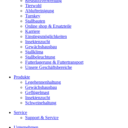
Reststoffverwertung
Tierwohl
Abluftreinigung
Turnkey
Stallbauten
Online shop & Ersatzteile
Karriere
Einstiegsmöglichkeiten
Insektenzucht
Gewächshausbau
Stallklima
Stallbeleuchtung
Futterlagerung & Futtertransport
Unsere Geschäftsbereiche
Produkte
Legehennenhaltung
Gewächshausbau
Geflügelmast
Insektenzucht
Schweinehaltung
Service
Support & Service
Unternehmen