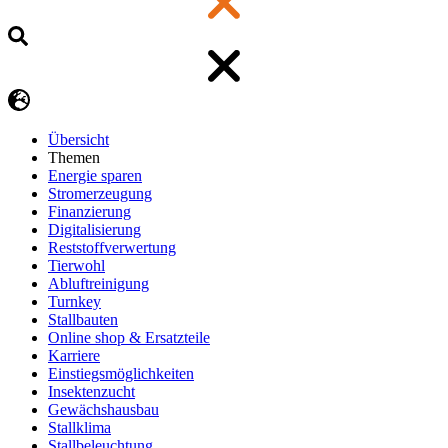
Übersicht
Themen
Energie sparen
Stromerzeugung
Finanzierung
Digitalisierung
Reststoffverwertung
Tierwohl
Abluftreinigung
Turnkey
Stallbauten
Online shop & Ersatzteile
Karriere
Einstiegsmöglichkeiten
Insektenzucht
Gewächshausbau
Stallklima
Stallbeleuchtung