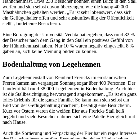
Hähnchenmast. Etwa 230 Besucher konnten einen Blick in den Stall
werfen und sich selbst davon überzeugen, wie die knapp 40.000
Masthähnchen gehalten werden. „Es ist sehr lobenswert, dass sich
ein Geflügelhalter offen und sehr auskunftswillig der Öffentlichkeit
stellt“, findet eine Besucherin.
Eine Befragung der Universität Vechta hat ergeben, dass rund 82 %
der Besucher nach dem Gang in den Stall ein positives Gefühl von
der Hähnchenmast haben. Nur 10 % waren negativ eingestellt, 8 %
gaben an, sich keine Meinung bilden zu können.
Bodenhaltung von Legehennen
Zum Legehennenstall von Reinhard Frericks im emsländischen
Freren kamen am vergangen Sonntag sogar über 400 Personen. Der
Landwirt hält rund 38.000 Legehennen in Bodenhaltung. Auch hier
ist die Stallbesichtigung hervorragend angekommen. „Es ist ein ganz
tolles Erlebnis für die ganze Familie. So kann man sich selbst ein
Bild von der Geflügelhaltung machen“, bestätigt eine Besucherin.
Kurz vor Ostern waren die weißen Eier aus Frericks Stall heiß
begehrt und viele Besucher nahmen sich eine Palette Eier gleich mit
nach Hause.
Auch die Sortierung und Verpackung der Eier hat ein reges Interesse
der Besucher hervorgerufen. Besonders die vielen Kinder haben