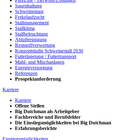
PureLine | Tierwohl-Lösungen
Sauenhaltung
Schweinemast
Ferkelaufzucht
Stallmanagement
Stallklima
Stallbeleuchtung
Abluftreinigung
Reststoffverwertung
Konzeptstudie Schweinestall 2030
Futterlagerung / Futtertransport
Mahl- und Mischanlagen
Energieversorgung
Referenzen
Prospektanforderung
Karriere
Karriere
Offene Stellen
Big Dutchman als Arbeitgeber
Fachbereiche und Berufsfelder
Die Einstiegsmöglichkeiten bei Big Dutchman
Erfahrungsberichte
Einstiegsmöglichkeiten