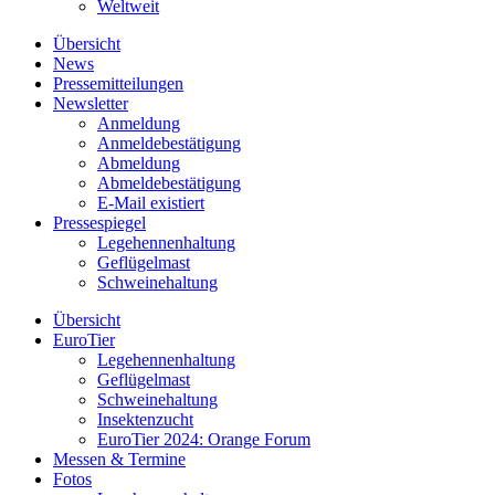
Weltweit
Übersicht
News
Pressemitteilungen
Newsletter
Anmeldung
Anmeldebestätigung
Abmeldung
Abmeldebestätigung
E-Mail existiert
Pressespiegel
Legehennenhaltung
Geflügelmast
Schweinehaltung
Übersicht
EuroTier
Legehennenhaltung
Geflügelmast
Schweinehaltung
Insektenzucht
EuroTier 2024: Orange Forum
Messen & Termine
Fotos