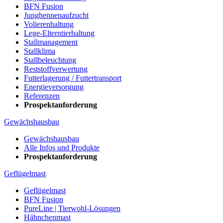
BFN Fusion
Junghennenaufzucht
Volierenhaltung
Lege-Elterntierhaltung
Stallmanagement
Stallklima
Stallbeleuchtung
Reststoffverwertung
Futterlagerung / Futtertransport
Energieversorgung
Referenzen
Prospektanforderung
Gewächshausbau
Gewächshausbau
Alle Infos und Produkte
Prospektanforderung
Geflügelmast
Geflügelmast
BFN Fusion
PureLine | Tierwohl-Lösungen
Hähnchenmast