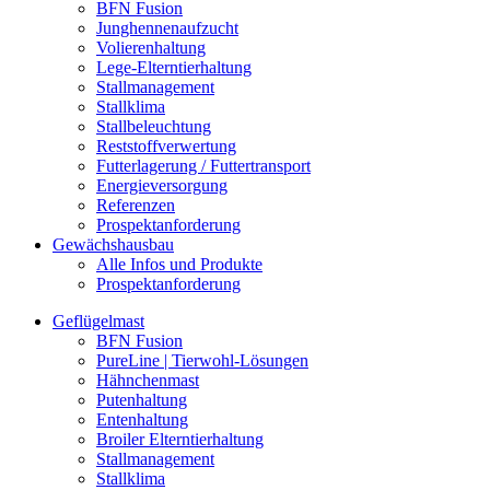
BFN Fusion
Junghennenaufzucht
Volierenhaltung
Lege-Elterntierhaltung
Stallmanagement
Stallklima
Stallbeleuchtung
Reststoffverwertung
Futterlagerung / Futtertransport
Energieversorgung
Referenzen
Prospektanforderung
Gewächshausbau
Alle Infos und Produkte
Prospektanforderung
Geflügelmast
BFN Fusion
PureLine | Tierwohl-Lösungen
Hähnchenmast
Putenhaltung
Entenhaltung
Broiler Elterntierhaltung
Stallmanagement
Stallklima