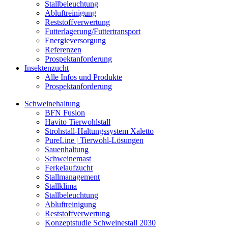
Stallbeleuchtung
Abluftreinigung
Reststoffverwertung
Futterlagerung/Futtertransport
Energieversorgung
Referenzen
Prospektanforderung
Insektenzucht
Alle Infos und Produkte
Prospektanforderung
Schweinehaltung
BFN Fusion
Havito Tierwohlstall
Strohstall-Haltungssystem Xaletto
PureLine | Tierwohl-Lösungen
Sauenhaltung
Schweinemast
Ferkelaufzucht
Stallmanagement
Stallklima
Stallbeleuchtung
Abluftreinigung
Reststoffverwertung
Konzeptstudie Schweinestall 2030