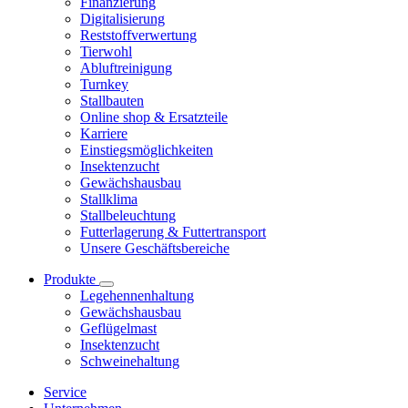
Finanzierung
Digitalisierung
Reststoffverwertung
Tierwohl
Abluftreinigung
Turnkey
Stallbauten
Online shop & Ersatzteile
Karriere
Einstiegsmöglichkeiten
Insektenzucht
Gewächshausbau
Stallklima
Stallbeleuchtung
Futterlagerung & Futtertransport
Unsere Geschäftsbereiche
Produkte
Legehennenhaltung
Gewächshausbau
Geflügelmast
Insektenzucht
Schweinehaltung
Service