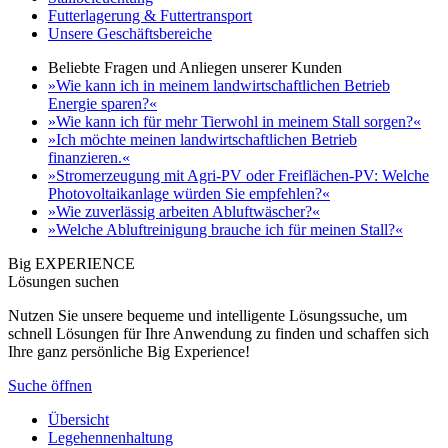
Futterlagerung & Futtertransport
Unsere Geschäftsbereiche
Beliebte Fragen und Anliegen unserer Kunden
»Wie kann ich in meinem landwirtschaftlichen Betrieb
Energie sparen?«
»Wie kann ich für mehr Tierwohl in meinem Stall sorgen?«
»Ich möchte meinen landwirtschaftlichen Betrieb
finanzieren.«
»Stromerzeugung mit Agri-PV oder Freiflächen-PV: Welche
Photovoltaikanlage würden Sie empfehlen?«
»Wie zuverlässig arbeiten Abluftwäscher?«
»Welche Abluftreinigung brauche ich für meinen Stall?«
Big EXPERIENCE
Lösungen suchen
Nutzen Sie unsere bequeme und intelligente Lösungssuche, um
schnell Lösungen für Ihre Anwendung zu finden und schaffen sich
Ihre ganz persönliche Big Experience!
Suche öffnen
Übersicht
Legehennenhaltung