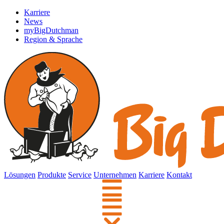
Karriere
News
myBigDutchman
Region & Sprache
Lösungen
Produkte
Service
Unternehmen
Karriere
Kontakt