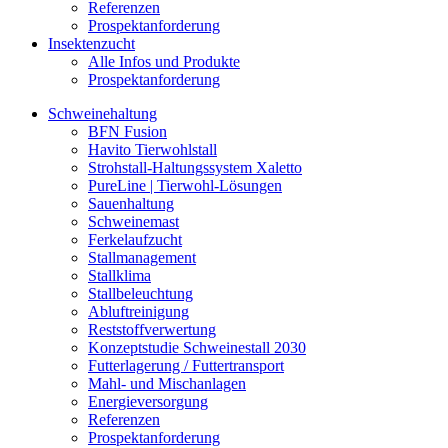
Referenzen
Prospektanforderung
Insektenzucht
Alle Infos und Produkte
Prospektanforderung
Schweinehaltung
BFN Fusion
Havito Tierwohlstall
Strohstall-Haltungssystem Xaletto
PureLine | Tierwohl-Lösungen
Sauenhaltung
Schweinemast
Ferkelaufzucht
Stallmanagement
Stallklima
Stallbeleuchtung
Abluftreinigung
Reststoffverwertung
Konzeptstudie Schweinestall 2030
Futterlagerung / Futtertransport
Mahl- und Mischanlagen
Energieversorgung
Referenzen
Prospektanforderung