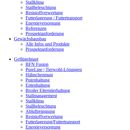
Stallklima
Stallbeleuchtung
Reststoffverwertung
Futterlagerung / Futtertransport
Energieversorgung
Referenzen
Prospektanforderung
Gewächshausbau
Alle Infos und Produkte
Prospektanforderung
Geflügelmast
BFN Fusion
PureLine | Tierwohl-Lösungen
Hähnchenmast
Putenhaltung
Entenhaltung
Broiler Elterntierhaltung
Stallmanagement
Stallklima
Stallbeleuchtung
Abluftreinigung
Reststoffverwertung
Futterlagerung/Futtertransport
Energieversorgung