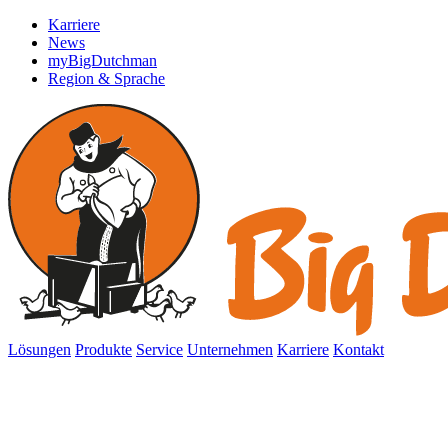
Karriere
News
myBigDutchman
Region & Sprache
Lösungen
Produkte
Service
Unternehmen
Karriere
Kontakt