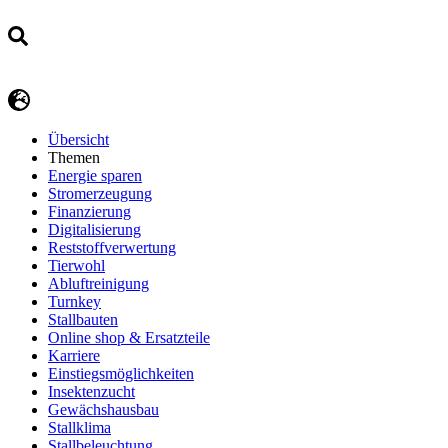
Übersicht
Themen
Energie sparen
Stromerzeugung
Finanzierung
Digitalisierung
Reststoffverwertung
Tierwohl
Abluftreinigung
Turnkey
Stallbauten
Online shop & Ersatzteile
Karriere
Einstiegsmöglichkeiten
Insektenzucht
Gewächshausbau
Stallklima
Stallbeleuchtung