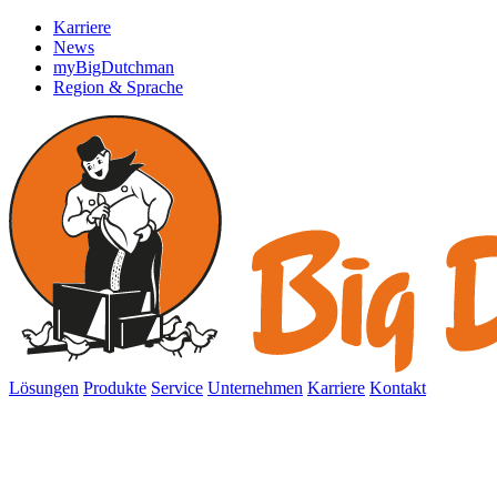
Karriere
News
myBigDutchman
Region & Sprache
Lösungen
Produkte
Service
Unternehmen
Karriere
Kontakt