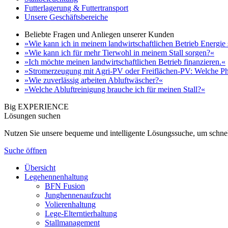
Futterlagerung & Futtertransport
Unsere Geschäftsbereiche
Beliebte Fragen und Anliegen unserer Kunden
»Wie kann ich in meinem landwirtschaftlichen Betrieb Energie
»Wie kann ich für mehr Tierwohl in meinem Stall sorgen?«
»Ich möchte meinen landwirtschaftlichen Betrieb finanzieren.«
»Stromerzeugung mit Agri-PV oder Freiflächen-PV: Welche Ph
»Wie zuverlässig arbeiten Abluftwäscher?«
»Welche Abluftreinigung brauche ich für meinen Stall?«
Big EXPERIENCE
Lösungen suchen
Nutzen Sie unsere bequeme und intelligente Lösungssuche, um schnel
Suche öffnen
Übersicht
Legehennenhaltung
BFN Fusion
Junghennenaufzucht
Volierenhaltung
Lege-Elterntierhaltung
Stallmanagement