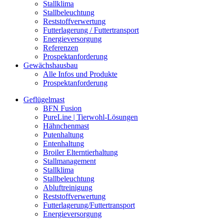
Stallklima
Stallbeleuchtung
Reststoffverwertung
Futterlagerung / Futtertransport
Energieversorgung
Referenzen
Prospektanforderung
Gewächshausbau
Alle Infos und Produkte
Prospektanforderung
Geflügelmast
BFN Fusion
PureLine | Tierwohl-Lösungen
Hähnchenmast
Putenhaltung
Entenhaltung
Broiler Elterntierhaltung
Stallmanagement
Stallklima
Stallbeleuchtung
Abluftreinigung
Reststoffverwertung
Futterlagerung/Futtertransport
Energieversorgung