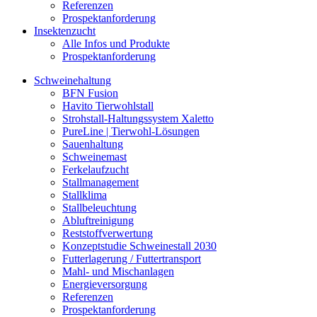
Referenzen
Prospektanforderung
Insektenzucht
Alle Infos und Produkte
Prospektanforderung
Schweinehaltung
BFN Fusion
Havito Tierwohlstall
Strohstall-Haltungssystem Xaletto
PureLine | Tierwohl-Lösungen
Sauenhaltung
Schweinemast
Ferkelaufzucht
Stallmanagement
Stallklima
Stallbeleuchtung
Abluftreinigung
Reststoffverwertung
Konzeptstudie Schweinestall 2030
Futterlagerung / Futtertransport
Mahl- und Mischanlagen
Energieversorgung
Referenzen
Prospektanforderung