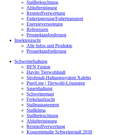
Stallbeleuchtung
Abluftreinigung
Reststoffverwertung
Futterlagerung/Futtertransport
Energieversorgung
Referenzen
Prospektanforderung
Insektenzucht
Alle Infos und Produkte
Prospektanforderung
Schweinehaltung
BFN Fusion
Havito Tierwohlstall
Strohstall-Haltungssystem Xaletto
PureLine | Tierwohl-Lösungen
Sauenhaltung
Schweinemast
Ferkelaufzucht
Stallmanagement
Stallklima
Stallbeleuchtung
Abluftreinigung
Reststoffverwertung
Konzeptstudie Schweinestall 2030