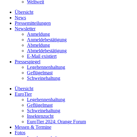
Weltweit
Übersicht
News
Pressemitteilungen
Newsletter
Anmeldung
Anmeldebestätigung
Abmeldung
Abmeldebestätigung
E-Mail existiert
Pressespiegel
Legehennenhaltung
Geflügelmast
Schweinehaltung
Übersicht
EuroTier
Legehennenhaltung
Geflügelmast
Schweinehaltung
Insektenzucht
EuroTier 2024: Orange Forum
Messen & Termine
Fotos