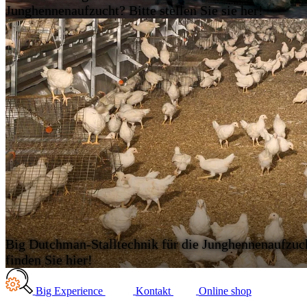
Junghennenaufzucht? Bitte stellen Sie sie her!
Big Dutchman-Stalltechnik für die Junghennenaufzuc
finden Sie hier!
Big Experience
Kontakt
Online shop