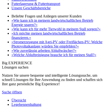
Futterlagerung & Futtertransport
Unsere Geschäftsbereiche
Beliebte Fragen und Anliegen unserer Kunden
»Wie kann ich in meinem landwirtschaftlichen Betrieb
Energie sparen?«
»Wie kann ich für mehr Tierwohl in meinem Stall sorgen?«
»Ich möchte meinen landwirtschaftlichen Betrieb
finanzieren.«
»Stromerzeugung mit Agri-PV oder Freiflächen-PV: Welche
Photovoltaikanlage würden Sie empfehlen?«
»Wie zuverlässig arbeiten Abluftwäscher?«
»Welche Abluftreinigung brauche ich für meinen Stall?«
Big EXPERIENCE
Lösungen suchen
Nutzen Sie unsere bequeme und intelligente Lösungssuche, um
schnell Lösungen für Ihre Anwendung zu finden und schaffen sich
Ihre ganz persönliche Big Experience!
Suche öffnen
Übersicht
Legehennenhaltung