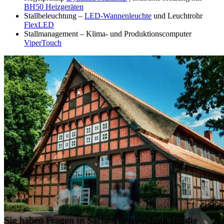
BH50 Heizgeräten
Stallbeleuchtung –
LED-Wannenleuchte
und Leuchtrohr
FlexLED
Stallmanagement – Klima- und Produktionscomputer
ViperTouch
Sie haben Fragen in Sachen Stallrechnik für die