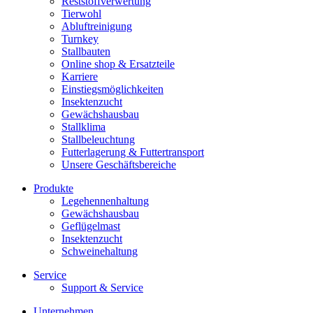
Reststoffverwertung
Tierwohl
Abluftreinigung
Turnkey
Stallbauten
Online shop & Ersatzteile
Karriere
Einstiegsmöglichkeiten
Insektenzucht
Gewächshausbau
Stallklima
Stallbeleuchtung
Futterlagerung & Futtertransport
Unsere Geschäftsbereiche
Produkte
Legehennenhaltung
Gewächshausbau
Geflügelmast
Insektenzucht
Schweinehaltung
Service
Support & Service
Unternehmen