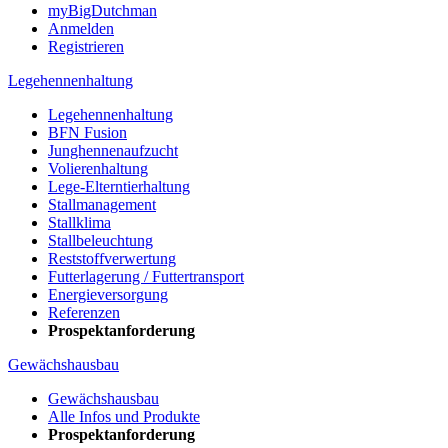
myBigDutchman
Anmelden
Registrieren
Legehennenhaltung
Legehennenhaltung
BFN Fusion
Junghennenaufzucht
Volierenhaltung
Lege-Elterntierhaltung
Stallmanagement
Stallklima
Stallbeleuchtung
Reststoffverwertung
Futterlagerung / Futtertransport
Energieversorgung
Referenzen
Prospektanforderung
Gewächshausbau
Gewächshausbau
Alle Infos und Produkte
Prospektanforderung