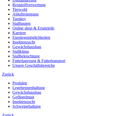
Digitalisierung
Reststoffverwertung
Tierwohl
Abluftreinigung
Turnkey
Stallbauten
Online shop & Ersatzteile
Karriere
Einstiegsmöglichkeiten
Insektenzucht
Gewächshausbau
Stallklima
Stallbeleuchtung
Futterlagerung & Futtertransport
Unsere Geschäftsbereiche
Zurück
Produkte
Legehennenhaltung
Gewächshausbau
Geflügelmast
Insektenzucht
Schweinehaltung
Zurück