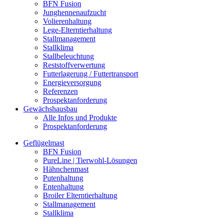
BFN Fusion
Junghennenaufzucht
Volierenhaltung
Lege-Elterntierhaltung
Stallmanagement
Stallklima
Stallbeleuchtung
Reststoffverwertung
Futterlagerung / Futtertransport
Energieversorgung
Referenzen
Prospektanforderung
Gewächshausbau
Alle Infos und Produkte
Prospektanforderung
Geflügelmast
BFN Fusion
PureLine | Tierwohl-Lösungen
Hähnchenmast
Putenhaltung
Entenhaltung
Broiler Elterntierhaltung
Stallmanagement
Stallklima