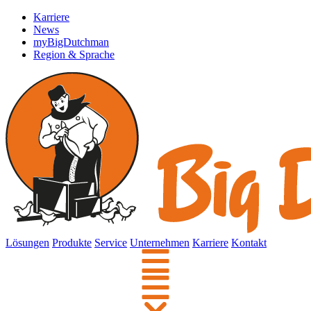
Karriere
News
myBigDutchman
Region & Sprache
Lösungen
Produkte
Service
Unternehmen
Karriere
Kontakt