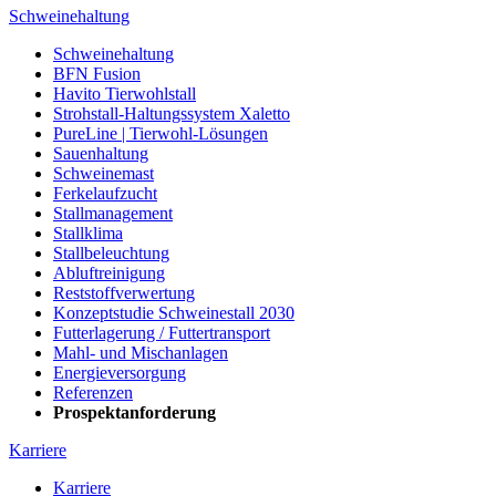
Schweinehaltung
Schweinehaltung
BFN Fusion
Havito Tierwohlstall
Strohstall-Haltungssystem Xaletto
PureLine | Tierwohl-Lösungen
Sauenhaltung
Schweinemast
Ferkelaufzucht
Stallmanagement
Stallklima
Stallbeleuchtung
Abluftreinigung
Reststoffverwertung
Konzeptstudie Schweinestall 2030
Futterlagerung / Futtertransport
Mahl- und Mischanlagen
Energieversorgung
Referenzen
Prospektanforderung
Karriere
Karriere