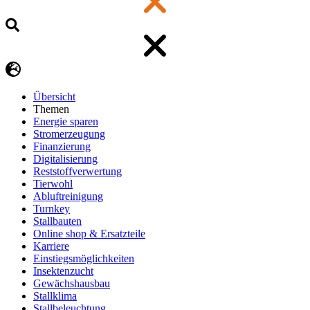
Übersicht
Themen
Energie sparen
Stromerzeugung
Finanzierung
Digitalisierung
Reststoffverwertung
Tierwohl
Abluftreinigung
Turnkey
Stallbauten
Online shop & Ersatzteile
Karriere
Einstiegsmöglichkeiten
Insektenzucht
Gewächshausbau
Stallklima
Stallbeleuchtung