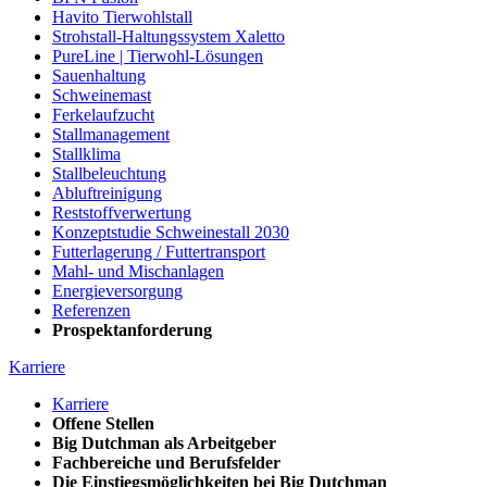
Havito Tierwohlstall
Strohstall-Haltungssystem Xaletto
PureLine | Tierwohl-Lösungen
Sauenhaltung
Schweinemast
Ferkelaufzucht
Stallmanagement
Stallklima
Stallbeleuchtung
Abluftreinigung
Reststoffverwertung
Konzeptstudie Schweinestall 2030
Futterlagerung / Futtertransport
Mahl- und Mischanlagen
Energieversorgung
Referenzen
Prospektanforderung
Karriere
Karriere
Offene Stellen
Big Dutchman als Arbeitgeber
Fachbereiche und Berufsfelder
Die Einstiegsmöglichkeiten bei Big Dutchman