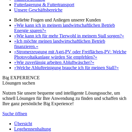
Futterlagerung & Futtertransport
Unsere Geschäftsbereiche
Beliebte Fragen und Anliegen unserer Kunden
»Wie kann ich in meinem landwirtschaftlichen Betrieb
Energie sparen?«
»Wie kann ich für mehr Tierwohl in meinem Stall sorgen?«
»Ich möchte meinen landwirtschaftlichen Betrieb
finanzieren.«
»Stromerzeugung mit Agri-PV oder Freiflächen-PV: Welche
Photovoltaikanlage würden Sie empfehlen?«
»Wie zuverlässig arbeiten Abluftwäscher?«
»Welche Abluftreinigung brauche ich für meinen Stall?«
Big EXPERIENCE
Lösungen suchen
Nutzen Sie unsere bequeme und intelligente Lösungssuche, um
schnell Lösungen für Ihre Anwendung zu finden und schaffen sich
Ihre ganz persönliche Big Experience!
Suche öffnen
Übersicht
Legehennenhaltung