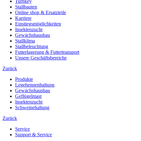
Turnkey
Stallbauten
Online shop & Ersatzteile
Karriere
Einstiegsmöglichkeiten
Insektenzucht
Gewächshausbau
Stallklima
Stallbeleuchtung
Futterlagerung & Futtertransport
Unsere Geschäftsbereiche
Zurück
Produkte
Legehennenhaltung
Gewächshausbau
Geflügelmast
Insektenzucht
Schweinehaltung
Zurück
Service
Support & Service