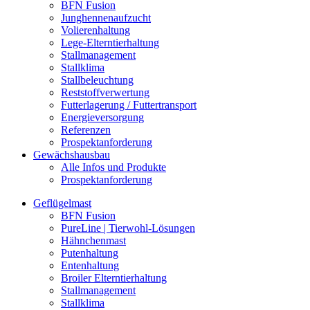
BFN Fusion
Junghennenaufzucht
Volierenhaltung
Lege-Elterntierhaltung
Stallmanagement
Stallklima
Stallbeleuchtung
Reststoffverwertung
Futterlagerung / Futtertransport
Energieversorgung
Referenzen
Prospektanforderung
Gewächshausbau
Alle Infos und Produkte
Prospektanforderung
Geflügelmast
BFN Fusion
PureLine | Tierwohl-Lösungen
Hähnchenmast
Putenhaltung
Entenhaltung
Broiler Elterntierhaltung
Stallmanagement
Stallklima