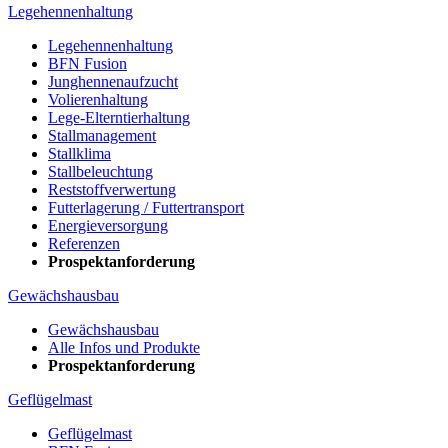
Legehennenhaltung
Legehennenhaltung
BFN Fusion
Junghennenaufzucht
Volierenhaltung
Lege-Elterntierhaltung
Stallmanagement
Stallklima
Stallbeleuchtung
Reststoffverwertung
Futterlagerung / Futtertransport
Energieversorgung
Referenzen
Prospektanforderung
Gewächshausbau
Gewächshausbau
Alle Infos und Produkte
Prospektanforderung
Geflügelmast
Geflügelmast