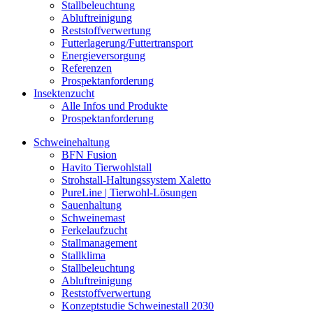
Stallbeleuchtung
Abluftreinigung
Reststoffverwertung
Futterlagerung/Futtertransport
Energieversorgung
Referenzen
Prospektanforderung
Insektenzucht
Alle Infos und Produkte
Prospektanforderung
Schweinehaltung
BFN Fusion
Havito Tierwohlstall
Strohstall-Haltungssystem Xaletto
PureLine | Tierwohl-Lösungen
Sauenhaltung
Schweinemast
Ferkelaufzucht
Stallmanagement
Stallklima
Stallbeleuchtung
Abluftreinigung
Reststoffverwertung
Konzeptstudie Schweinestall 2030