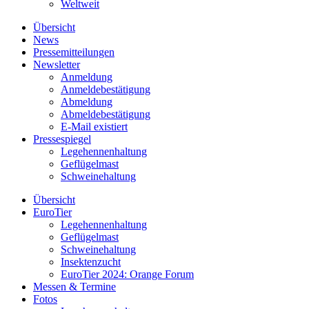
Weltweit
Übersicht
News
Pressemitteilungen
Newsletter
Anmeldung
Anmeldebestätigung
Abmeldung
Abmeldebestätigung
E-Mail existiert
Pressespiegel
Legehennenhaltung
Geflügelmast
Schweinehaltung
Übersicht
EuroTier
Legehennenhaltung
Geflügelmast
Schweinehaltung
Insektenzucht
EuroTier 2024: Orange Forum
Messen & Termine
Fotos