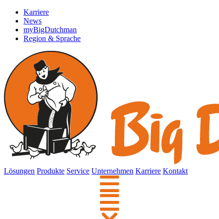
Karriere
News
myBigDutchman
Region & Sprache
Lösungen
Produkte
Service
Unternehmen
Karriere
Kontakt