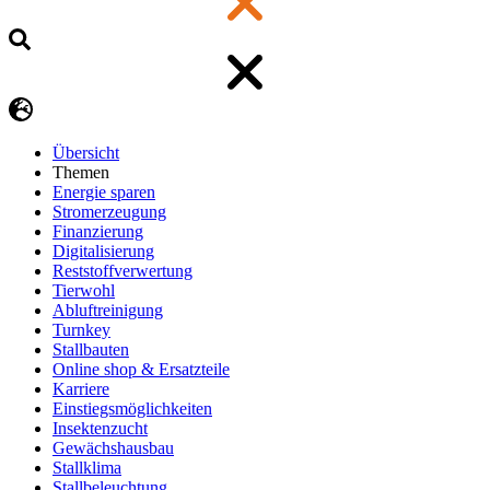
Übersicht
Themen
Energie sparen
Stromerzeugung
Finanzierung
Digitalisierung
Reststoffverwertung
Tierwohl
Abluftreinigung
Turnkey
Stallbauten
Online shop & Ersatzteile
Karriere
Einstiegsmöglichkeiten
Insektenzucht
Gewächshausbau
Stallklima
Stallbeleuchtung