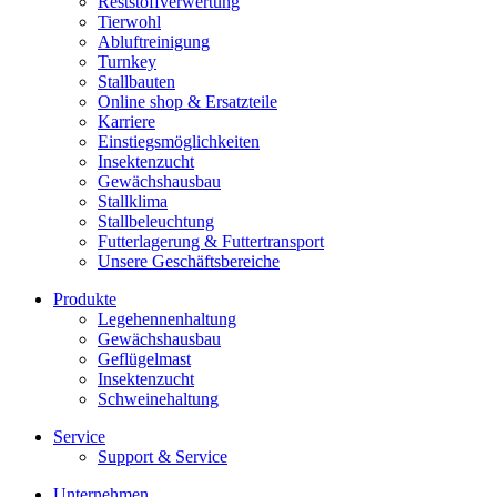
Reststoffverwertung
Tierwohl
Abluftreinigung
Turnkey
Stallbauten
Online shop & Ersatzteile
Karriere
Einstiegsmöglichkeiten
Insektenzucht
Gewächshausbau
Stallklima
Stallbeleuchtung
Futterlagerung & Futtertransport
Unsere Geschäftsbereiche
Produkte
Legehennenhaltung
Gewächshausbau
Geflügelmast
Insektenzucht
Schweinehaltung
Service
Support & Service
Unternehmen