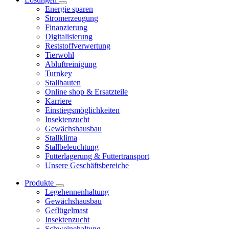
Energie sparen
Stromerzeugung
Finanzierung
Digitalisierung
Reststoffverwertung
Tierwohl
Abluftreinigung
Turnkey
Stallbauten
Online shop & Ersatzteile
Karriere
Einstiegsmöglichkeiten
Insektenzucht
Gewächshausbau
Stallklima
Stallbeleuchtung
Futterlagerung & Futtertransport
Unsere Geschäftsbereiche
Produkte
Legehennenhaltung
Gewächshausbau
Geflügelmast
Insektenzucht
Schweinehaltung