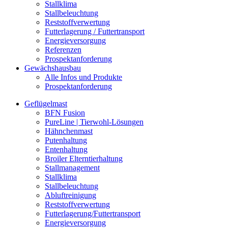
Stallklima
Stallbeleuchtung
Reststoffverwertung
Futterlagerung / Futtertransport
Energieversorgung
Referenzen
Prospektanforderung
Gewächshausbau
Alle Infos und Produkte
Prospektanforderung
Geflügelmast
BFN Fusion
PureLine | Tierwohl-Lösungen
Hähnchenmast
Putenhaltung
Entenhaltung
Broiler Elterntierhaltung
Stallmanagement
Stallklima
Stallbeleuchtung
Abluftreinigung
Reststoffverwertung
Futterlagerung/Futtertransport
Energieversorgung