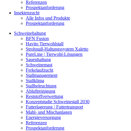
Referenzen
Prospektanforderung
Insektenzucht
Alle Infos und Produkte
Prospektanforderung
Schweinehaltung
BFN Fusion
Havito Tierwohlstall
Strohstall-Haltungssystem Xaletto
PureLine | Tierwohl-Lösungen
Sauenhaltung
Schweinemast
Ferkelaufzucht
Stallmanagement
Stallklima
Stallbeleuchtung
Abluftreinigung
Reststoffverwertung
Konzeptstudie Schweinestall 2030
Futterlagerung / Futtertransport
Mahl- und Mischanlagen
Energieversorgung
Referenzen
Prospektanforderung