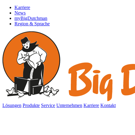
Karriere
News
myBigDutchman
Region & Sprache
Lösungen
Produkte
Service
Unternehmen
Karriere
Kontakt