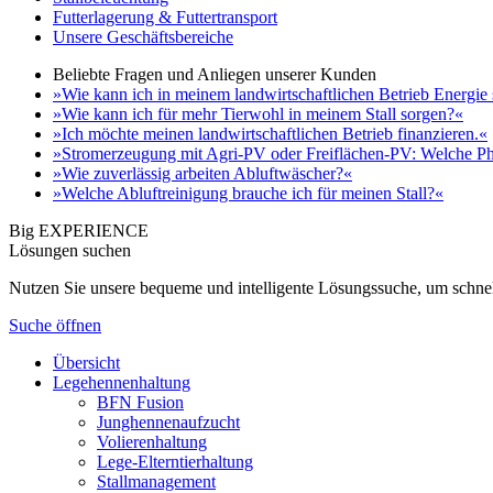
Futterlagerung & Futtertransport
Unsere Geschäftsbereiche
Beliebte Fragen und Anliegen unserer Kunden
»Wie kann ich in meinem landwirtschaftlichen Betrieb Energie
»Wie kann ich für mehr Tierwohl in meinem Stall sorgen?«
»Ich möchte meinen landwirtschaftlichen Betrieb finanzieren.«
»Stromerzeugung mit Agri-PV oder Freiflächen-PV: Welche Ph
»Wie zuverlässig arbeiten Abluftwäscher?«
»Welche Abluftreinigung brauche ich für meinen Stall?«
Big EXPERIENCE
Lösungen suchen
Nutzen Sie unsere bequeme und intelligente Lösungssuche, um schnel
Suche öffnen
Übersicht
Legehennenhaltung
BFN Fusion
Junghennenaufzucht
Volierenhaltung
Lege-Elterntierhaltung
Stallmanagement