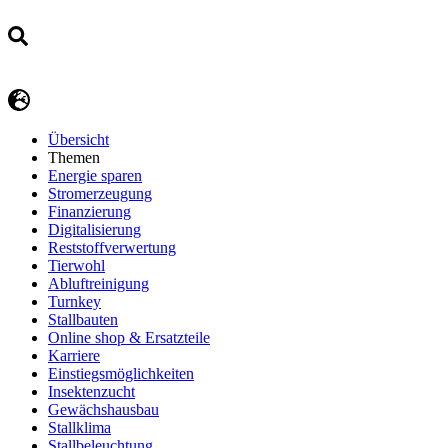
Übersicht
Themen
Energie sparen
Stromerzeugung
Finanzierung
Digitalisierung
Reststoffverwertung
Tierwohl
Abluftreinigung
Turnkey
Stallbauten
Online shop & Ersatzteile
Karriere
Einstiegsmöglichkeiten
Insektenzucht
Gewächshausbau
Stallklima
Stallbeleuchtung