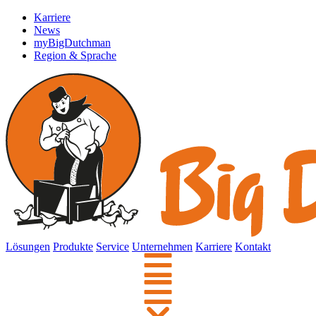
Karriere
News
myBigDutchman
Region & Sprache
Lösungen
Produkte
Service
Unternehmen
Karriere
Kontakt