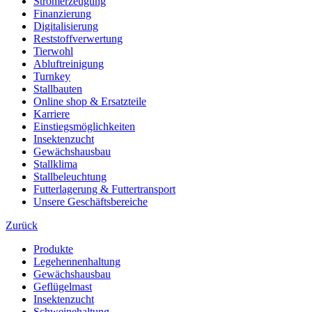
Stromerzeugung
Finanzierung
Digitalisierung
Reststoffverwertung
Tierwohl
Abluftreinigung
Turnkey
Stallbauten
Online shop & Ersatzteile
Karriere
Einstiegsmöglichkeiten
Insektenzucht
Gewächshausbau
Stallklima
Stallbeleuchtung
Futterlagerung & Futtertransport
Unsere Geschäftsbereiche
Zurück
Produkte
Legehennenhaltung
Gewächshausbau
Geflügelmast
Insektenzucht
Schweinehaltung