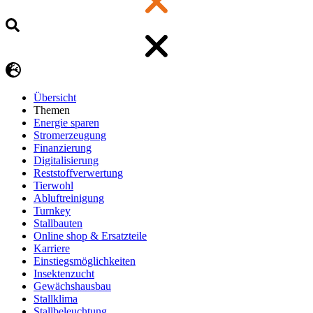
Übersicht
Themen
Energie sparen
Stromerzeugung
Finanzierung
Digitalisierung
Reststoffverwertung
Tierwohl
Abluftreinigung
Turnkey
Stallbauten
Online shop & Ersatzteile
Karriere
Einstiegsmöglichkeiten
Insektenzucht
Gewächshausbau
Stallklima
Stallbeleuchtung