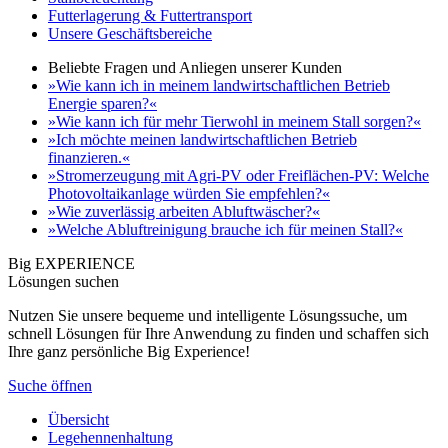
Futterlagerung & Futtertransport
Unsere Geschäftsbereiche
Beliebte Fragen und Anliegen unserer Kunden
»Wie kann ich in meinem landwirtschaftlichen Betrieb
Energie sparen?«
»Wie kann ich für mehr Tierwohl in meinem Stall sorgen?«
»Ich möchte meinen landwirtschaftlichen Betrieb
finanzieren.«
»Stromerzeugung mit Agri-PV oder Freiflächen-PV: Welche
Photovoltaikanlage würden Sie empfehlen?«
»Wie zuverlässig arbeiten Abluftwäscher?«
»Welche Abluftreinigung brauche ich für meinen Stall?«
Big EXPERIENCE
Lösungen suchen
Nutzen Sie unsere bequeme und intelligente Lösungssuche, um
schnell Lösungen für Ihre Anwendung zu finden und schaffen sich
Ihre ganz persönliche Big Experience!
Suche öffnen
Übersicht
Legehennenhaltung