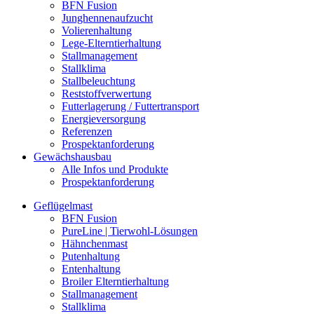
BFN Fusion
Junghennenaufzucht
Volierenhaltung
Lege-Elterntierhaltung
Stallmanagement
Stallklima
Stallbeleuchtung
Reststoffverwertung
Futterlagerung / Futtertransport
Energieversorgung
Referenzen
Prospektanforderung
Gewächshausbau
Alle Infos und Produkte
Prospektanforderung
Geflügelmast
BFN Fusion
PureLine | Tierwohl-Lösungen
Hähnchenmast
Putenhaltung
Entenhaltung
Broiler Elterntierhaltung
Stallmanagement
Stallklima