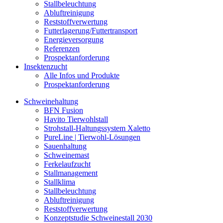
Stallbeleuchtung
Abluftreinigung
Reststoffverwertung
Futterlagerung/Futtertransport
Energieversorgung
Referenzen
Prospektanforderung
Insektenzucht
Alle Infos und Produkte
Prospektanforderung
Schweinehaltung
BFN Fusion
Havito Tierwohlstall
Strohstall-Haltungssystem Xaletto
PureLine | Tierwohl-Lösungen
Sauenhaltung
Schweinemast
Ferkelaufzucht
Stallmanagement
Stallklima
Stallbeleuchtung
Abluftreinigung
Reststoffverwertung
Konzeptstudie Schweinestall 2030