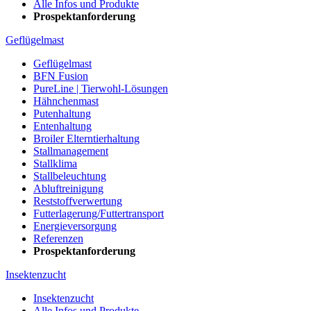
Alle Infos und Produkte
Prospektanforderung
Geflügelmast
Geflügelmast
BFN Fusion
PureLine | Tierwohl-Lösungen
Hähnchenmast
Putenhaltung
Entenhaltung
Broiler Elterntierhaltung
Stallmanagement
Stallklima
Stallbeleuchtung
Abluftreinigung
Reststoffverwertung
Futterlagerung/Futtertransport
Energieversorgung
Referenzen
Prospektanforderung
Insektenzucht
Insektenzucht
Alle Infos und Produkte