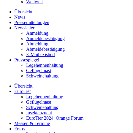
Weltweit
Übersicht
News
Pressemitteilungen
Newsletter
Anmeldung
Anmeldebestätigung
Abmeldung
Abmeldebestätigung
E-Mail existiert
Pressespiegel
Legehennenhaltung
Geflügelmast
Schweinehaltung
Übersicht
EuroTier
Legehennenhaltung
Geflügelmast
Schweinehaltung
Insektenzucht
EuroTier 2024: Orange Forum
Messen & Termine
Fotos