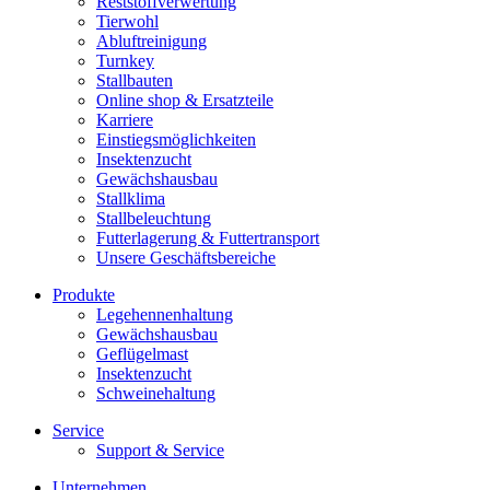
Reststoffverwertung
Tierwohl
Abluftreinigung
Turnkey
Stallbauten
Online shop & Ersatzteile
Karriere
Einstiegsmöglichkeiten
Insektenzucht
Gewächshausbau
Stallklima
Stallbeleuchtung
Futterlagerung & Futtertransport
Unsere Geschäftsbereiche
Produkte
Legehennenhaltung
Gewächshausbau
Geflügelmast
Insektenzucht
Schweinehaltung
Service
Support & Service
Unternehmen