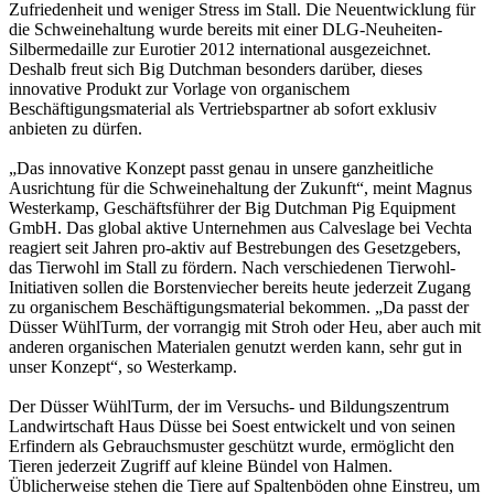
Zufriedenheit und weniger Stress im Stall. Die Neuentwicklung für
die Schweinehaltung wurde bereits mit einer DLG-Neuheiten-
Silbermedaille zur Eurotier 2012 international ausgezeichnet.
Deshalb freut sich Big Dutchman besonders darüber, dieses
innovative Produkt zur Vorlage von organischem
Beschäftigungsmaterial als Vertriebspartner ab sofort exklusiv
anbieten zu dürfen.
„Das innovative Konzept passt genau in unsere ganzheitliche
Ausrichtung für die Schweinehaltung der Zukunft“, meint Magnus
Westerkamp, Geschäftsführer der Big Dutchman Pig Equipment
GmbH. Das global aktive Unternehmen aus Calveslage bei Vechta
reagiert seit Jahren pro-aktiv auf Bestrebungen des Gesetzgebers,
das Tierwohl im Stall zu fördern. Nach verschiedenen Tierwohl-
Initiativen sollen die Borstenviecher bereits heute jederzeit Zugang
zu organischem Beschäftigungsmaterial bekommen. „Da passt der
Düsser WühlTurm, der vorrangig mit Stroh oder Heu, aber auch mit
anderen organischen Materialen genutzt werden kann, sehr gut in
unser Konzept“, so Westerkamp.
Der Düsser WühlTurm, der im Versuchs- und Bildungszentrum
Landwirtschaft Haus Düsse bei Soest entwickelt und von seinen
Erfindern als Gebrauchsmuster geschützt wurde, ermöglicht den
Tieren jederzeit Zugriff auf kleine Bündel von Halmen.
Üblicherweise stehen die Tiere auf Spaltenböden ohne Einstreu, um