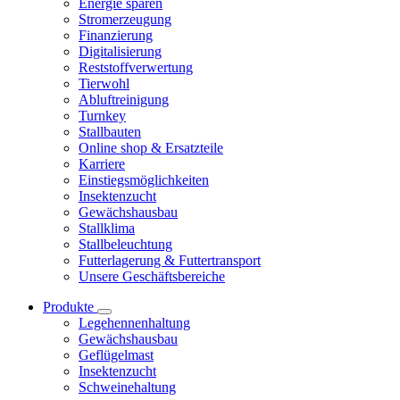
Energie sparen
Stromerzeugung
Finanzierung
Digitalisierung
Reststoffverwertung
Tierwohl
Abluftreinigung
Turnkey
Stallbauten
Online shop & Ersatzteile
Karriere
Einstiegsmöglichkeiten
Insektenzucht
Gewächshausbau
Stallklima
Stallbeleuchtung
Futterlagerung & Futtertransport
Unsere Geschäftsbereiche
Produkte
Legehennenhaltung
Gewächshausbau
Geflügelmast
Insektenzucht
Schweinehaltung