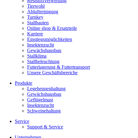
Reststoffverwertung
Tierwohl
Abluftreinigung
Turnkey
Stallbauten
Online shop & Ersatzteile
Karriere
Einstiegsmöglichkeiten
Insektenzucht
Gewächshausbau
Stallklima
Stallbeleuchtung
Futterlagerung & Futtertransport
Unsere Geschäftsbereiche
Produkte
Legehennenhaltung
Gewächshausbau
Geflügelmast
Insektenzucht
Schweinehaltung
Service
Support & Service
Unternehmen