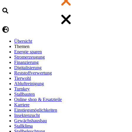
Übersicht
Themen
Energie sparen
Stromerzeugung
Finanzierung
Digitalisierung
Reststoffverwertung
Tierwohl
Abluftreinigung
Turnkey
Stallbauten
Online shop & Ersatzteile
Karriere
Einstiegsmöglichkeiten
Insektenzucht
Gewächshausbau
Stallklima
Stallbeleuchtung