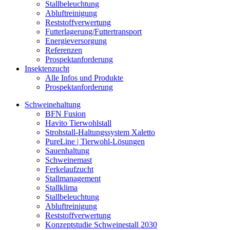
Stallbeleuchtung
Abluftreinigung
Reststoffverwertung
Futterlagerung/Futtertransport
Energieversorgung
Referenzen
Prospektanforderung
Insektenzucht
Alle Infos und Produkte
Prospektanforderung
Schweinehaltung
BFN Fusion
Havito Tierwohlstall
Strohstall-Haltungssystem Xaletto
PureLine | Tierwohl-Lösungen
Sauenhaltung
Schweinemast
Ferkelaufzucht
Stallmanagement
Stallklima
Stallbeleuchtung
Abluftreinigung
Reststoffverwertung
Konzeptstudie Schweinestall 2030