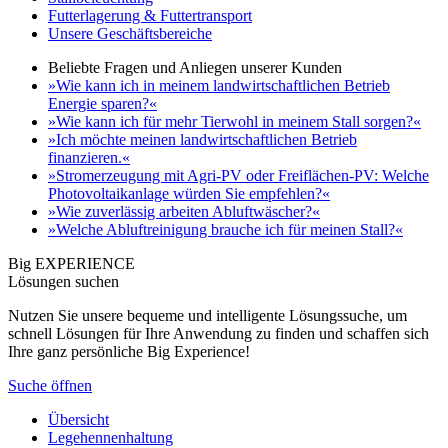
Futterlagerung & Futtertransport
Unsere Geschäftsbereiche
Beliebte Fragen und Anliegen unserer Kunden
»Wie kann ich in meinem landwirtschaftlichen Betrieb
Energie sparen?«
»Wie kann ich für mehr Tierwohl in meinem Stall sorgen?«
»Ich möchte meinen landwirtschaftlichen Betrieb
finanzieren.«
»Stromerzeugung mit Agri-PV oder Freiflächen-PV: Welche
Photovoltaikanlage würden Sie empfehlen?«
»Wie zuverlässig arbeiten Abluftwäscher?«
»Welche Abluftreinigung brauche ich für meinen Stall?«
Big EXPERIENCE
Lösungen suchen
Nutzen Sie unsere bequeme und intelligente Lösungssuche, um
schnell Lösungen für Ihre Anwendung zu finden und schaffen sich
Ihre ganz persönliche Big Experience!
Suche öffnen
Übersicht
Legehennenhaltung