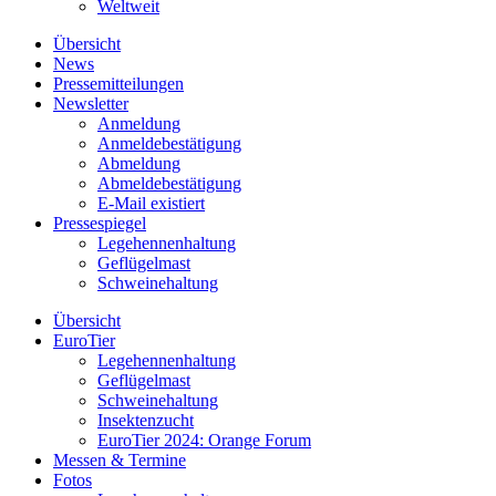
Weltweit
Übersicht
News
Pressemitteilungen
Newsletter
Anmeldung
Anmeldebestätigung
Abmeldung
Abmeldebestätigung
E-Mail existiert
Pressespiegel
Legehennenhaltung
Geflügelmast
Schweinehaltung
Übersicht
EuroTier
Legehennenhaltung
Geflügelmast
Schweinehaltung
Insektenzucht
EuroTier 2024: Orange Forum
Messen & Termine
Fotos