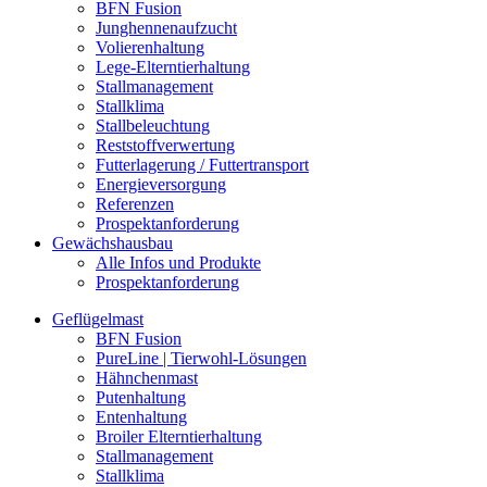
BFN Fusion
Junghennenaufzucht
Volierenhaltung
Lege-Elterntierhaltung
Stallmanagement
Stallklima
Stallbeleuchtung
Reststoffverwertung
Futterlagerung / Futtertransport
Energieversorgung
Referenzen
Prospektanforderung
Gewächshausbau
Alle Infos und Produkte
Prospektanforderung
Geflügelmast
BFN Fusion
PureLine | Tierwohl-Lösungen
Hähnchenmast
Putenhaltung
Entenhaltung
Broiler Elterntierhaltung
Stallmanagement
Stallklima