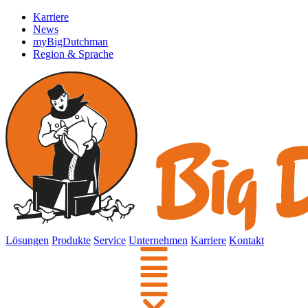
Karriere
News
myBigDutchman
Region & Sprache
Lösungen
Produkte
Service
Unternehmen
Karriere
Kontakt