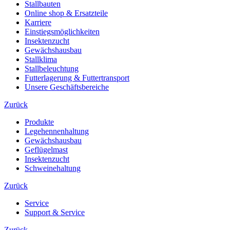
Stallbauten
Online shop & Ersatzteile
Karriere
Einstiegsmöglichkeiten
Insektenzucht
Gewächshausbau
Stallklima
Stallbeleuchtung
Futterlagerung & Futtertransport
Unsere Geschäftsbereiche
Zurück
Produkte
Legehennenhaltung
Gewächshausbau
Geflügelmast
Insektenzucht
Schweinehaltung
Zurück
Service
Support & Service
Zurück