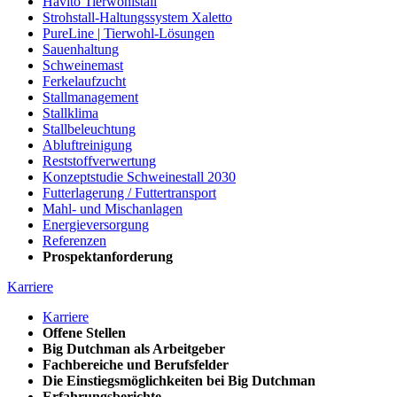
Havito Tierwohlstall
Strohstall-Haltungssystem Xaletto
PureLine | Tierwohl-Lösungen
Sauenhaltung
Schweinemast
Ferkelaufzucht
Stallmanagement
Stallklima
Stallbeleuchtung
Abluftreinigung
Reststoffverwertung
Konzeptstudie Schweinestall 2030
Futterlagerung / Futtertransport
Mahl- und Mischanlagen
Energieversorgung
Referenzen
Prospektanforderung
Karriere
Karriere
Offene Stellen
Big Dutchman als Arbeitgeber
Fachbereiche und Berufsfelder
Die Einstiegsmöglichkeiten bei Big Dutchman
Erfahrungsberichte