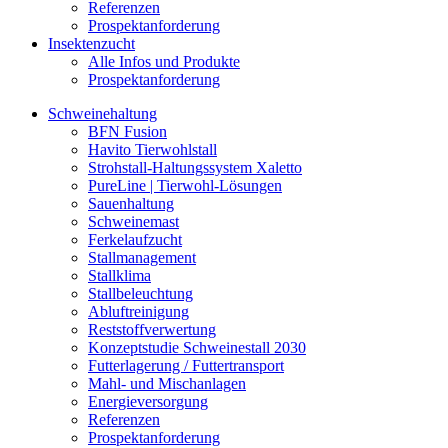
Referenzen
Prospektanforderung
Insektenzucht
Alle Infos und Produkte
Prospektanforderung
Schweinehaltung
BFN Fusion
Havito Tierwohlstall
Strohstall-Haltungssystem Xaletto
PureLine | Tierwohl-Lösungen
Sauenhaltung
Schweinemast
Ferkelaufzucht
Stallmanagement
Stallklima
Stallbeleuchtung
Abluftreinigung
Reststoffverwertung
Konzeptstudie Schweinestall 2030
Futterlagerung / Futtertransport
Mahl- und Mischanlagen
Energieversorgung
Referenzen
Prospektanforderung