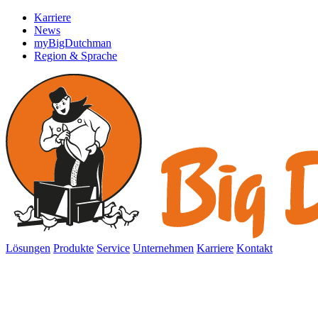
Karriere
News
myBigDutchman
Region & Sprache
Lösungen
Produkte
Service
Unternehmen
Karriere
Kontakt