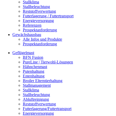
Stallklima
Stallbeleuchtung
Reststoffverwertung
Futterlagerung / Futtertransport
Energieversorgung
Referenzen
Prospektanforderung
Gewächshausbau
Alle Infos und Produkte
Prospektanforderung
Geflügelmast
BFN Fusion
PureLine | Tierwohl-Lösungen
Hähnchenmast
Putenhaltung
Entenhaltung
Broiler Elterntierhaltung
Stallmanagement
Stallklima
Stallbeleuchtung
Abluftreinigung
Reststoffverwertung
Futterlagerung/Futtertransport
Energieversorgung