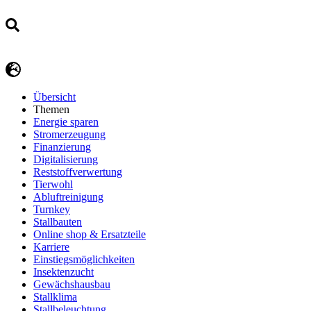
Übersicht
Themen
Energie sparen
Stromerzeugung
Finanzierung
Digitalisierung
Reststoffverwertung
Tierwohl
Abluftreinigung
Turnkey
Stallbauten
Online shop & Ersatzteile
Karriere
Einstiegsmöglichkeiten
Insektenzucht
Gewächshausbau
Stallklima
Stallbeleuchtung