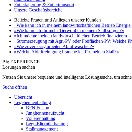
Futterlagerung & Futtertransport
Unsere Geschäftsbereiche
Beliebte Fragen und Anliegen unserer Kunden
»Wie kann ich in meinem landwirtschaftlichen Betrieb Energie
»Wie kann ich für mehr Tierwohl in meinem Stall sorgen?«
»Ich möchte meinen landwirtschaftlichen Betrieb finanzieren.«
»Stromerzeugung mit Agri-PV oder Freiflächen-PV: Welche Ph
»Wie zuverlässig arbeiten Abluftwäscher?«
»Welche Abluftreinigung brauche ich für meinen Stall?«
Big EXPERIENCE
Lösungen suchen
Nutzen Sie unsere bequeme und intelligente Lösungssuche, um schnel
Suche öffnen
Übersicht
Legehennenhaltung
BFN Fusion
Junghennenaufzucht
Volierenhaltung
Lege-Elterntierhaltung
Stallmanagement