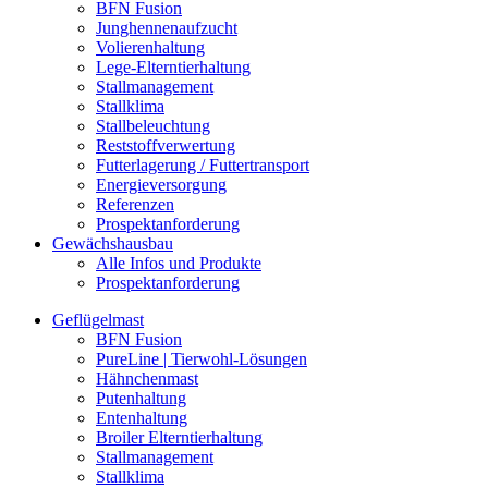
BFN Fusion
Junghennenaufzucht
Volierenhaltung
Lege-Elterntierhaltung
Stallmanagement
Stallklima
Stallbeleuchtung
Reststoffverwertung
Futterlagerung / Futtertransport
Energieversorgung
Referenzen
Prospektanforderung
Gewächshausbau
Alle Infos und Produkte
Prospektanforderung
Geflügelmast
BFN Fusion
PureLine | Tierwohl-Lösungen
Hähnchenmast
Putenhaltung
Entenhaltung
Broiler Elterntierhaltung
Stallmanagement
Stallklima