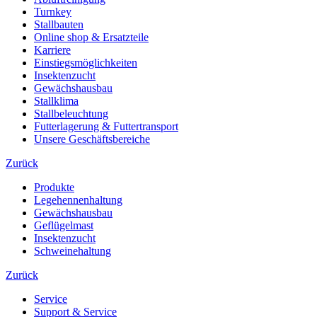
Turnkey
Stallbauten
Online shop & Ersatzteile
Karriere
Einstiegsmöglichkeiten
Insektenzucht
Gewächshausbau
Stallklima
Stallbeleuchtung
Futterlagerung & Futtertransport
Unsere Geschäftsbereiche
Zurück
Produkte
Legehennenhaltung
Gewächshausbau
Geflügelmast
Insektenzucht
Schweinehaltung
Zurück
Service
Support & Service