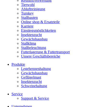
Reststoffverwertung
Tierwohl
Abluftreinigung
Turnkey
Stallbauten
Online shop & Ersatzteile
Karriere
Einstiegsmöglichkeiten
Insektenzucht
Gewächshausbau
Stallklima
Stallbeleuchtung
Futterlagerung & Futtertransport
Unsere Geschäftsbereiche
Produkte
Legehennenhaltung
Gewächshausbau
Geflügelmast
Insektenzucht
Schweinehaltung
Service
Support & Service
Unternehmen