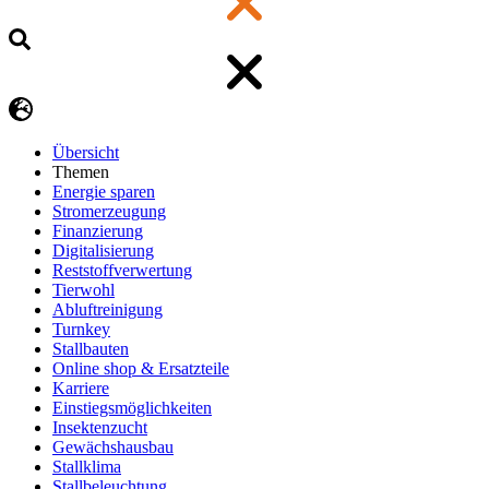
Übersicht
Themen
Energie sparen
Stromerzeugung
Finanzierung
Digitalisierung
Reststoffverwertung
Tierwohl
Abluftreinigung
Turnkey
Stallbauten
Online shop & Ersatzteile
Karriere
Einstiegsmöglichkeiten
Insektenzucht
Gewächshausbau
Stallklima
Stallbeleuchtung