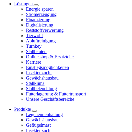
Lösungen
Energie sparen
Stromerzeugung
Finanzierung
Digitalisierung
Reststoffverwertung
Tierwohl
Abluftreinigung
Turnkey
Stallbauten
Online shop & Ersatzteile
Karriere
Einstiegsmöglichkeiten
Insektenzucht
Gewächshausbau
Stallklima
Stallbeleuchtung
Futterlagerung & Futtertransport
Unsere Geschäftsbereiche
Produkte
Legehennenhaltung
Gewächshausbau
Geflügelmast
Insektenzucht