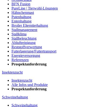
BFN Fusion
PureLine | Tierwohl-Lösungen
Hähnchenmast
Putenhaltung
Entenhaltung
Broiler Elterntierhaltung
Stallmanagement
Stallklima
Stallbeleuchtung
Abluftreinigung
Reststoffverwertung
Futterlagerung/Futtertransport
Energieversorgung
Referenzen
Prospektanforderung
Insektenzucht
Insektenzucht
Alle Infos und Produkte
Prospektanforderung
Schweinehaltung
Schweinehaltung