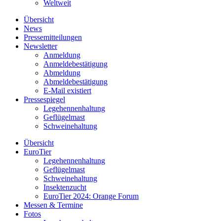
Weltweit
Übersicht
News
Pressemitteilungen
Newsletter
Anmeldung
Anmeldebestätigung
Abmeldung
Abmeldebestätigung
E-Mail existiert
Pressespiegel
Legehennenhaltung
Geflügelmast
Schweinehaltung
Übersicht
EuroTier
Legehennenhaltung
Geflügelmast
Schweinehaltung
Insektenzucht
EuroTier 2024: Orange Forum
Messen & Termine
Fotos