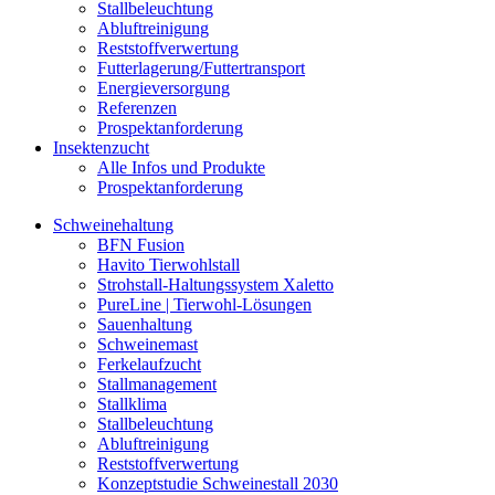
Stallbeleuchtung
Abluftreinigung
Reststoffverwertung
Futterlagerung/Futtertransport
Energieversorgung
Referenzen
Prospektanforderung
Insektenzucht
Alle Infos und Produkte
Prospektanforderung
Schweinehaltung
BFN Fusion
Havito Tierwohlstall
Strohstall-Haltungssystem Xaletto
PureLine | Tierwohl-Lösungen
Sauenhaltung
Schweinemast
Ferkelaufzucht
Stallmanagement
Stallklima
Stallbeleuchtung
Abluftreinigung
Reststoffverwertung
Konzeptstudie Schweinestall 2030