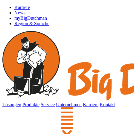
Karriere
News
myBigDutchman
Region & Sprache
Lösungen
Produkte
Service
Unternehmen
Karriere
Kontakt