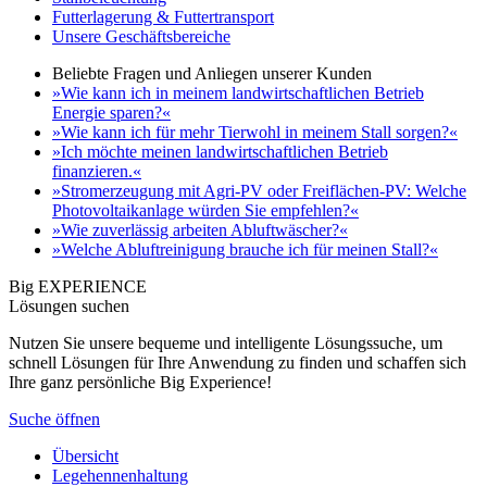
Futterlagerung & Futtertransport
Unsere Geschäftsbereiche
Beliebte Fragen und Anliegen unserer Kunden
»Wie kann ich in meinem landwirtschaftlichen Betrieb
Energie sparen?«
»Wie kann ich für mehr Tierwohl in meinem Stall sorgen?«
»Ich möchte meinen landwirtschaftlichen Betrieb
finanzieren.«
»Stromerzeugung mit Agri-PV oder Freiflächen-PV: Welche
Photovoltaikanlage würden Sie empfehlen?«
»Wie zuverlässig arbeiten Abluftwäscher?«
»Welche Abluftreinigung brauche ich für meinen Stall?«
Big EXPERIENCE
Lösungen suchen
Nutzen Sie unsere bequeme und intelligente Lösungssuche, um
schnell Lösungen für Ihre Anwendung zu finden und schaffen sich
Ihre ganz persönliche Big Experience!
Suche öffnen
Übersicht
Legehennenhaltung