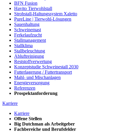
BFN Fusion
Havito Tierwohlstall
Strohstall-Haltungssystem Xaletto
PureLine | Tierwohl-Lösungen
Sauenhaltung
Schweinemast
Ferkelaufzucht
Stallmanagement
Stallklima
Stallbeleuchtung
Abluftreinigung
Reststoffverwertung
Konzeptstudie Schweinestall 2030
Futterlagerung / Futtertransport
Mahl- und Mischanlagen
Energieversorgung
Referenzen
Prospektanforderung
Karriere
Karriere
Offene Stellen
Big Dutchman als Arbeitgeber
Fachbereiche und Berufsfelder