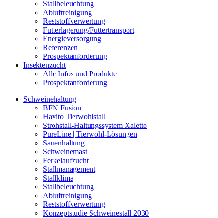
Stallbeleuchtung
Abluftreinigung
Reststoffverwertung
Futterlagerung/Futtertransport
Energieversorgung
Referenzen
Prospektanforderung
Insektenzucht
Alle Infos und Produkte
Prospektanforderung
Schweinehaltung
BFN Fusion
Havito Tierwohlstall
Strohstall-Haltungssystem Xaletto
PureLine | Tierwohl-Lösungen
Sauenhaltung
Schweinemast
Ferkelaufzucht
Stallmanagement
Stallklima
Stallbeleuchtung
Abluftreinigung
Reststoffverwertung
Konzeptstudie Schweinestall 2030