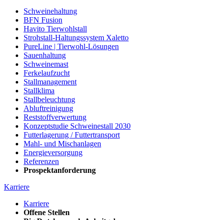
Schweinehaltung
BFN Fusion
Havito Tierwohlstall
Strohstall-Haltungssystem Xaletto
PureLine | Tierwohl-Lösungen
Sauenhaltung
Schweinemast
Ferkelaufzucht
Stallmanagement
Stallklima
Stallbeleuchtung
Abluftreinigung
Reststoffverwertung
Konzeptstudie Schweinestall 2030
Futterlagerung / Futtertransport
Mahl- und Mischanlagen
Energieversorgung
Referenzen
Prospektanforderung
Karriere
Karriere
Offene Stellen