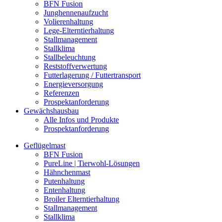
BFN Fusion
Junghennenaufzucht
Volierenhaltung
Lege-Elterntierhaltung
Stallmanagement
Stallklima
Stallbeleuchtung
Reststoffverwertung
Futterlagerung / Futtertransport
Energieversorgung
Referenzen
Prospektanforderung
Gewächshausbau
Alle Infos und Produkte
Prospektanforderung
Geflügelmast
BFN Fusion
PureLine | Tierwohl-Lösungen
Hähnchenmast
Putenhaltung
Entenhaltung
Broiler Elterntierhaltung
Stallmanagement
Stallklima