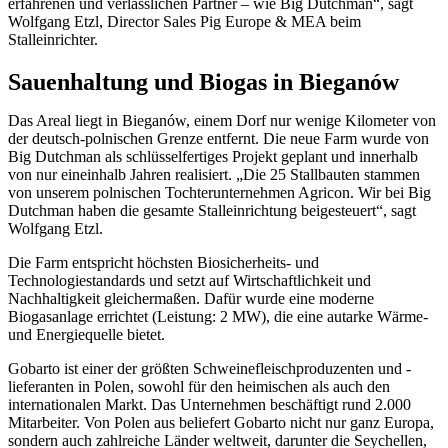
erfahrenen und verlässlichen Partner – wie Big Dutchman“, sagt
Wolfgang Etzl, Director Sales Pig Europe & MEA beim
Stalleinrichter.
Sauenhaltung und Biogas in Bieganów
Das Areal liegt in Bieganów, einem Dorf nur wenige Kilometer von
der deutsch-polnischen Grenze entfernt. Die neue Farm wurde von
Big Dutchman als schlüsselfertiges Projekt geplant und innerhalb
von nur eineinhalb Jahren realisiert. „Die 25 Stallbauten stammen
von unserem polnischen Tochterunternehmen Agricon. Wir bei Big
Dutchman haben die gesamte Stalleinrichtung beigesteuert“, sagt
Wolfgang Etzl.
Die Farm entspricht höchsten Biosicherheits- und
Technologiestandards und setzt auf Wirtschaftlichkeit und
Nachhaltigkeit gleichermaßen. Dafür wurde eine moderne
Biogasanlage errichtet (Leistung: 2 MW), die eine autarke Wärme-
und Energiequelle bietet.
Gobarto ist einer der größten Schweinefleischproduzenten und -
lieferanten in Polen, sowohl für den heimischen als auch den
internationalen Markt. Das Unternehmen beschäftigt rund 2.000
Mitarbeiter. Von Polen aus beliefert Gobarto nicht nur ganz Europa,
sondern auch zahlreiche Länder weltweit, darunter die Seychellen,