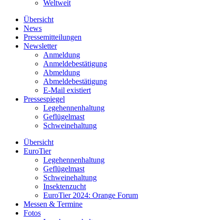
Weltweit
Übersicht
News
Pressemitteilungen
Newsletter
Anmeldung
Anmeldebestätigung
Abmeldung
Abmeldebestätigung
E-Mail existiert
Pressespiegel
Legehennenhaltung
Geflügelmast
Schweinehaltung
Übersicht
EuroTier
Legehennenhaltung
Geflügelmast
Schweinehaltung
Insektenzucht
EuroTier 2024: Orange Forum
Messen & Termine
Fotos