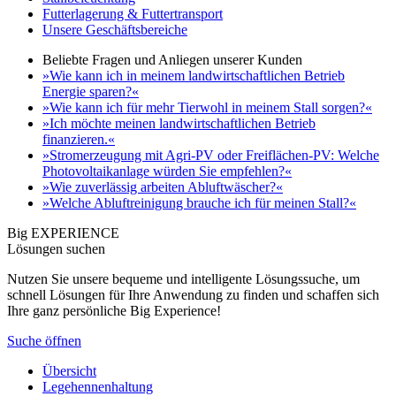
Futterlagerung & Futtertransport
Unsere Geschäftsbereiche
Beliebte Fragen und Anliegen unserer Kunden
»Wie kann ich in meinem landwirtschaftlichen Betrieb
Energie sparen?«
»Wie kann ich für mehr Tierwohl in meinem Stall sorgen?«
»Ich möchte meinen landwirtschaftlichen Betrieb
finanzieren.«
»Stromerzeugung mit Agri-PV oder Freiflächen-PV: Welche
Photovoltaikanlage würden Sie empfehlen?«
»Wie zuverlässig arbeiten Abluftwäscher?«
»Welche Abluftreinigung brauche ich für meinen Stall?«
Big EXPERIENCE
Lösungen suchen
Nutzen Sie unsere bequeme und intelligente Lösungssuche, um
schnell Lösungen für Ihre Anwendung zu finden und schaffen sich
Ihre ganz persönliche Big Experience!
Suche öffnen
Übersicht
Legehennenhaltung