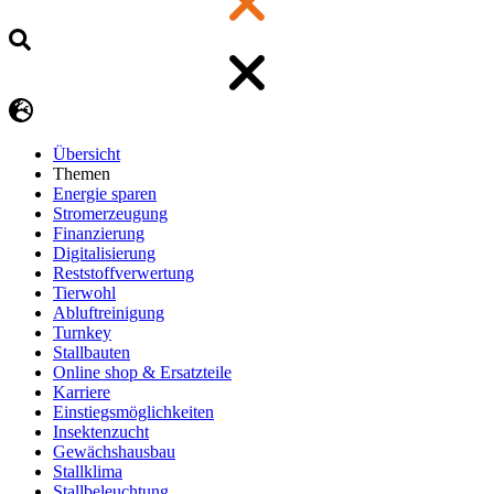
Übersicht
Themen
Energie sparen
Stromerzeugung
Finanzierung
Digitalisierung
Reststoffverwertung
Tierwohl
Abluftreinigung
Turnkey
Stallbauten
Online shop & Ersatzteile
Karriere
Einstiegsmöglichkeiten
Insektenzucht
Gewächshausbau
Stallklima
Stallbeleuchtung