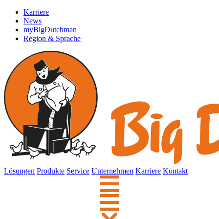
Karriere
News
myBigDutchman
Region & Sprache
Lösungen
Produkte
Service
Unternehmen
Karriere
Kontakt