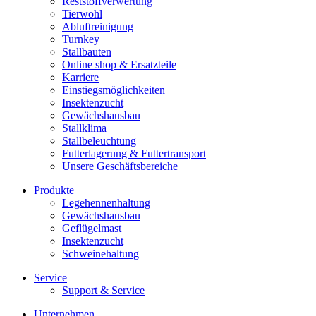
Reststoffverwertung
Tierwohl
Abluftreinigung
Turnkey
Stallbauten
Online shop & Ersatzteile
Karriere
Einstiegsmöglichkeiten
Insektenzucht
Gewächshausbau
Stallklima
Stallbeleuchtung
Futterlagerung & Futtertransport
Unsere Geschäftsbereiche
Produkte
Legehennenhaltung
Gewächshausbau
Geflügelmast
Insektenzucht
Schweinehaltung
Service
Support & Service
Unternehmen