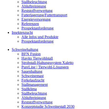
Stallbeleuchtung
Abluftreinigung
Reststoffverwertung
Futterlagerung/Futtertransport
Energieversorgung
Referenzen
Prospektanforderung
Insektenzucht
Alle Infos und Produkte
Prospektanforderung
Schweinehaltung
BFN Fusion
Havito Tierwohlstall
Strohstall-Haltungssystem Xaletto
PureLine | Tierwohl-Lösungen
Sauenhaltung
Schweinemast
Ferkelaufzucht
Stallmanagement
Stallklima
Stallbeleuchtung
Abluftreinigung
Reststoffverwertung
Konzeptstudie Schweinestall 2030