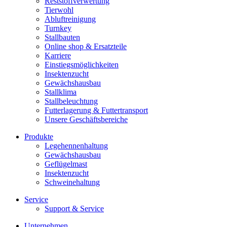
Reststoffverwertung
Tierwohl
Abluftreinigung
Turnkey
Stallbauten
Online shop & Ersatzteile
Karriere
Einstiegsmöglichkeiten
Insektenzucht
Gewächshausbau
Stallklima
Stallbeleuchtung
Futterlagerung & Futtertransport
Unsere Geschäftsbereiche
Produkte
Legehennenhaltung
Gewächshausbau
Geflügelmast
Insektenzucht
Schweinehaltung
Service
Support & Service
Unternehmen