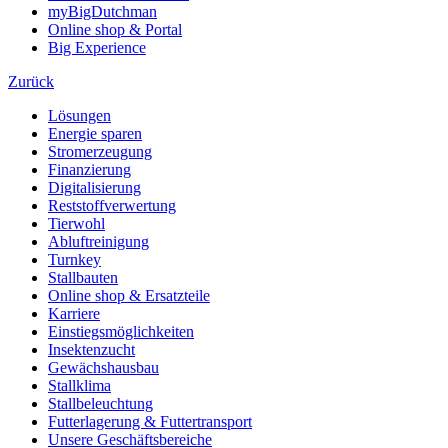
myBigDutchman
Online shop & Portal
Big Experience
Zurück
Lösungen
Energie sparen
Stromerzeugung
Finanzierung
Digitalisierung
Reststoffverwertung
Tierwohl
Abluftreinigung
Turnkey
Stallbauten
Online shop & Ersatzteile
Karriere
Einstiegsmöglichkeiten
Insektenzucht
Gewächshausbau
Stallklima
Stallbeleuchtung
Futterlagerung & Futtertransport
Unsere Geschäftsbereiche