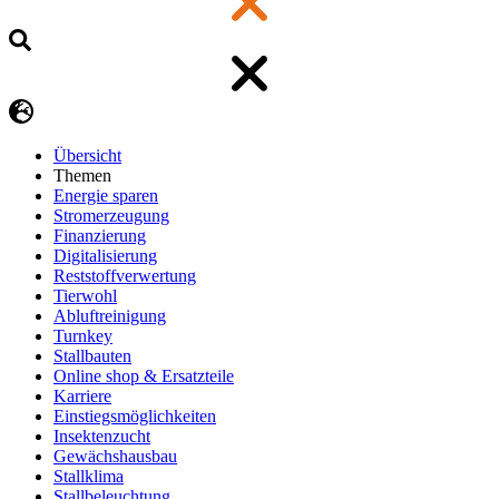
Übersicht
Themen
Energie sparen
Stromerzeugung
Finanzierung
Digitalisierung
Reststoffverwertung
Tierwohl
Abluftreinigung
Turnkey
Stallbauten
Online shop & Ersatzteile
Karriere
Einstiegsmöglichkeiten
Insektenzucht
Gewächshausbau
Stallklima
Stallbeleuchtung