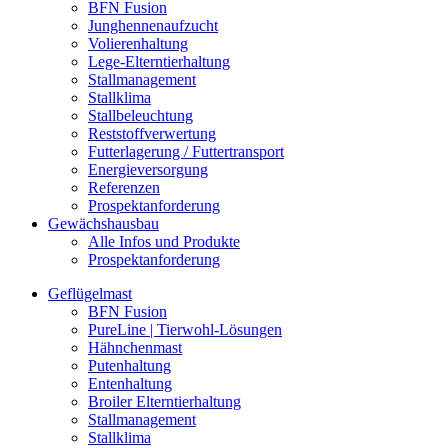
BFN Fusion
Junghennenaufzucht
Volierenhaltung
Lege-Elterntierhaltung
Stallmanagement
Stallklima
Stallbeleuchtung
Reststoffverwertung
Futterlagerung / Futtertransport
Energieversorgung
Referenzen
Prospektanforderung
Gewächshausbau
Alle Infos und Produkte
Prospektanforderung
Geflügelmast
BFN Fusion
PureLine | Tierwohl-Lösungen
Hähnchenmast
Putenhaltung
Entenhaltung
Broiler Elterntierhaltung
Stallmanagement
Stallklima