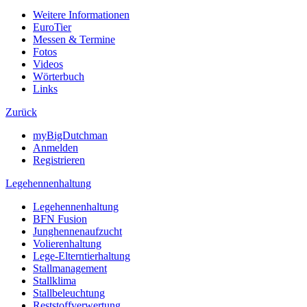
Weitere Informationen
EuroTier
Messen & Termine
Fotos
Videos
Wörterbuch
Links
Zurück
myBigDutchman
Anmelden
Registrieren
Legehennenhaltung
Legehennenhaltung
BFN Fusion
Junghennenaufzucht
Volierenhaltung
Lege-Elterntierhaltung
Stallmanagement
Stallklima
Stallbeleuchtung
Reststoffverwertung