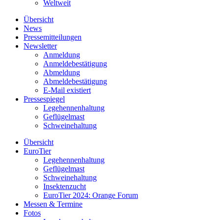
Weltweit
Übersicht
News
Pressemitteilungen
Newsletter
Anmeldung
Anmeldebestätigung
Abmeldung
Abmeldebestätigung
E-Mail existiert
Pressespiegel
Legehennenhaltung
Geflügelmast
Schweinehaltung
Übersicht
EuroTier
Legehennenhaltung
Geflügelmast
Schweinehaltung
Insektenzucht
EuroTier 2024: Orange Forum
Messen & Termine
Fotos