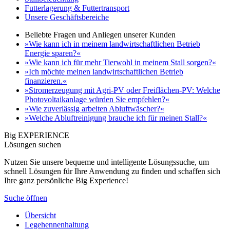
Futterlagerung & Futtertransport
Unsere Geschäftsbereiche
Beliebte Fragen und Anliegen unserer Kunden
»Wie kann ich in meinem landwirtschaftlichen Betrieb
Energie sparen?«
»Wie kann ich für mehr Tierwohl in meinem Stall sorgen?«
»Ich möchte meinen landwirtschaftlichen Betrieb
finanzieren.«
»Stromerzeugung mit Agri-PV oder Freiflächen-PV: Welche
Photovoltaikanlage würden Sie empfehlen?«
»Wie zuverlässig arbeiten Abluftwäscher?«
»Welche Abluftreinigung brauche ich für meinen Stall?«
Big EXPERIENCE
Lösungen suchen
Nutzen Sie unsere bequeme und intelligente Lösungssuche, um
schnell Lösungen für Ihre Anwendung zu finden und schaffen sich
Ihre ganz persönliche Big Experience!
Suche öffnen
Übersicht
Legehennenhaltung