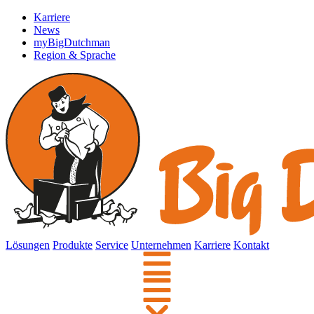
Karriere
News
myBigDutchman
Region & Sprache
Lösungen
Produkte
Service
Unternehmen
Karriere
Kontakt