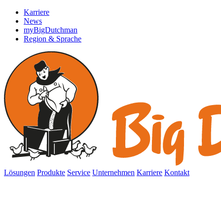
Karriere
News
myBigDutchman
Region & Sprache
Lösungen
Produkte
Service
Unternehmen
Karriere
Kontakt