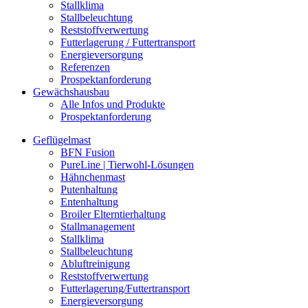
Stallklima
Stallbeleuchtung
Reststoffverwertung
Futterlagerung / Futtertransport
Energieversorgung
Referenzen
Prospektanforderung
Gewächshausbau
Alle Infos und Produkte
Prospektanforderung
Geflügelmast
BFN Fusion
PureLine | Tierwohl-Lösungen
Hähnchenmast
Putenhaltung
Entenhaltung
Broiler Elterntierhaltung
Stallmanagement
Stallklima
Stallbeleuchtung
Abluftreinigung
Reststoffverwertung
Futterlagerung/Futtertransport
Energieversorgung