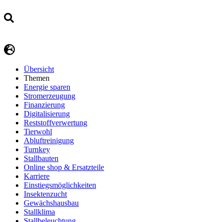
Übersicht
Themen
Energie sparen
Stromerzeugung
Finanzierung
Digitalisierung
Reststoffverwertung
Tierwohl
Abluftreinigung
Turnkey
Stallbauten
Online shop & Ersatzteile
Karriere
Einstiegsmöglichkeiten
Insektenzucht
Gewächshausbau
Stallklima
Stallbeleuchtung