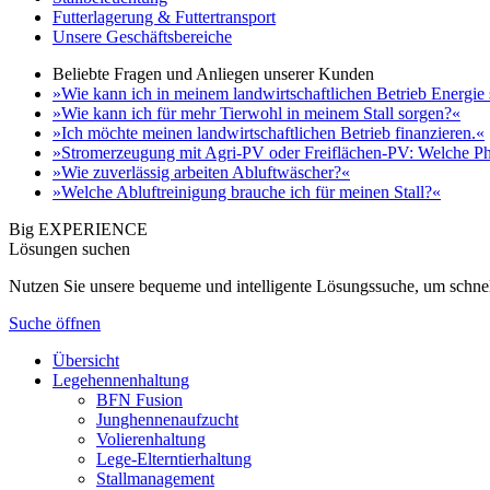
Futterlagerung & Futtertransport
Unsere Geschäftsbereiche
Beliebte Fragen und Anliegen unserer Kunden
»Wie kann ich in meinem landwirtschaftlichen Betrieb Energie
»Wie kann ich für mehr Tierwohl in meinem Stall sorgen?«
»Ich möchte meinen landwirtschaftlichen Betrieb finanzieren.«
»Stromerzeugung mit Agri-PV oder Freiflächen-PV: Welche Ph
»Wie zuverlässig arbeiten Abluftwäscher?«
»Welche Abluftreinigung brauche ich für meinen Stall?«
Big EXPERIENCE
Lösungen suchen
Nutzen Sie unsere bequeme und intelligente Lösungssuche, um schnel
Suche öffnen
Übersicht
Legehennenhaltung
BFN Fusion
Junghennenaufzucht
Volierenhaltung
Lege-Elterntierhaltung
Stallmanagement