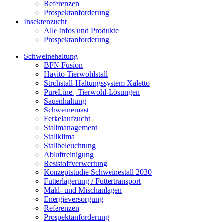
Referenzen
Prospektanforderung
Insektenzucht
Alle Infos und Produkte
Prospektanforderung
Schweinehaltung
BFN Fusion
Havito Tierwohlstall
Strohstall-Haltungssystem Xaletto
PureLine | Tierwohl-Lösungen
Sauenhaltung
Schweinemast
Ferkelaufzucht
Stallmanagement
Stallklima
Stallbeleuchtung
Abluftreinigung
Reststoffverwertung
Konzeptstudie Schweinestall 2030
Futterlagerung / Futtertransport
Mahl- und Mischanlagen
Energieversorgung
Referenzen
Prospektanforderung