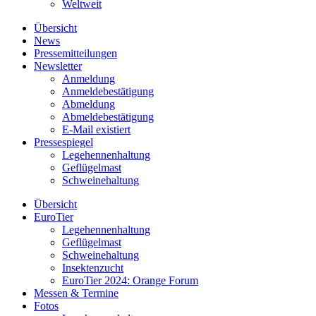
Weltweit
Übersicht
News
Pressemitteilungen
Newsletter
Anmeldung
Anmeldebestätigung
Abmeldung
Abmeldebestätigung
E-Mail existiert
Pressespiegel
Legehennenhaltung
Geflügelmast
Schweinehaltung
Übersicht
EuroTier
Legehennenhaltung
Geflügelmast
Schweinehaltung
Insektenzucht
EuroTier 2024: Orange Forum
Messen & Termine
Fotos