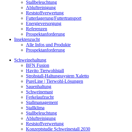
Stallbeleuchtung
Abluftreinigung
Reststoffverwertung
Futterlagerung/Futtertransport
Energieversorgung
Referenzen
Prospektanforderung
Insektenzucht
Alle Infos und Produkte
Prospektanforderung
Schweinehaltung
BFN Fusion
Havito Tierwohlstall
Strohstall-Haltungssystem Xaletto
PureLine | Tierwohl-Lösungen
Sauenhaltung
Schweinemast
Ferkelaufzucht
Stallmanagement
Stallklima
Stallbeleuchtung
Abluftreinigung
Reststoffverwertung
Konzeptstudie Schweinestall 2030