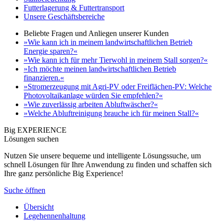
Futterlagerung & Futtertransport
Unsere Geschäftsbereiche
Beliebte Fragen und Anliegen unserer Kunden
»Wie kann ich in meinem landwirtschaftlichen Betrieb
Energie sparen?«
»Wie kann ich für mehr Tierwohl in meinem Stall sorgen?«
»Ich möchte meinen landwirtschaftlichen Betrieb
finanzieren.«
»Stromerzeugung mit Agri-PV oder Freiflächen-PV: Welche
Photovoltaikanlage würden Sie empfehlen?«
»Wie zuverlässig arbeiten Abluftwäscher?«
»Welche Abluftreinigung brauche ich für meinen Stall?«
Big EXPERIENCE
Lösungen suchen
Nutzen Sie unsere bequeme und intelligente Lösungssuche, um
schnell Lösungen für Ihre Anwendung zu finden und schaffen sich
Ihre ganz persönliche Big Experience!
Suche öffnen
Übersicht
Legehennenhaltung