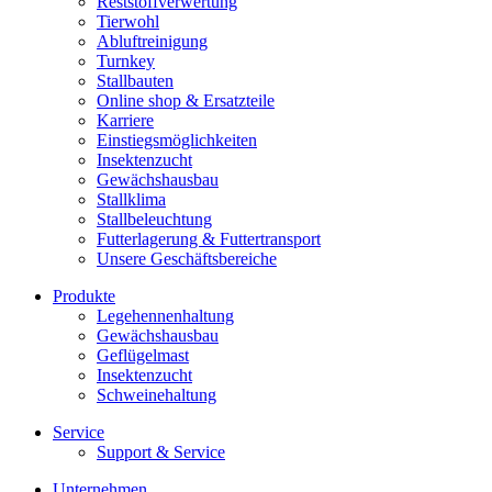
Reststoffverwertung
Tierwohl
Abluftreinigung
Turnkey
Stallbauten
Online shop & Ersatzteile
Karriere
Einstiegsmöglichkeiten
Insektenzucht
Gewächshausbau
Stallklima
Stallbeleuchtung
Futterlagerung & Futtertransport
Unsere Geschäftsbereiche
Produkte
Legehennenhaltung
Gewächshausbau
Geflügelmast
Insektenzucht
Schweinehaltung
Service
Support & Service
Unternehmen