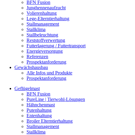
BFN Fusion
Junghennenaufzucht
Volierenhaltung
Lege-Elterntierhaltung
Stallmanagement
Stallklima
Stallbeleuchtung
Reststoffverwertung
Futterlagerung / Futtertransport
Energieversorgung
Referenzen
Prospektanforderung
Gewächshausbau
Alle Infos und Produkte
Prospektanforderung
Geflügelmast
BFN Fusion
PureLine | Tierwohl-Lösungen
Hähnchenmast
Putenhaltung
Entenhaltung
Broiler Elterntierhaltung
Stallmanagement
Stallklima