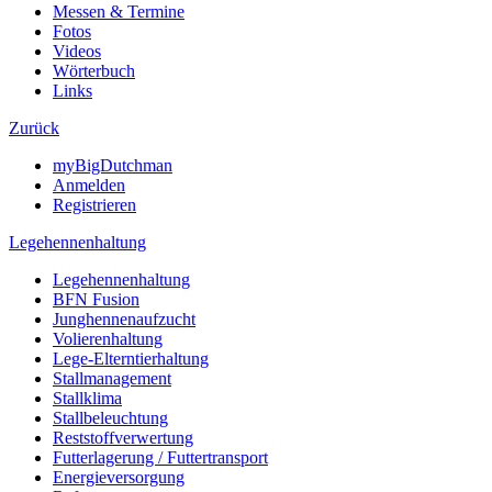
Messen & Termine
Fotos
Videos
Wörterbuch
Links
Zurück
myBigDutchman
Anmelden
Registrieren
Legehennenhaltung
Legehennenhaltung
BFN Fusion
Junghennenaufzucht
Volierenhaltung
Lege-Elterntierhaltung
Stallmanagement
Stallklima
Stallbeleuchtung
Reststoffverwertung
Futterlagerung / Futtertransport
Energieversorgung