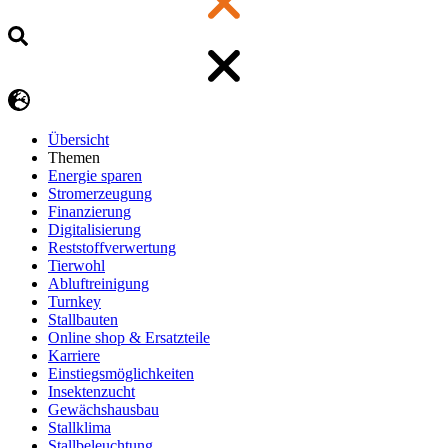
Übersicht
Themen
Energie sparen
Stromerzeugung
Finanzierung
Digitalisierung
Reststoffverwertung
Tierwohl
Abluftreinigung
Turnkey
Stallbauten
Online shop & Ersatzteile
Karriere
Einstiegsmöglichkeiten
Insektenzucht
Gewächshausbau
Stallklima
Stallbeleuchtung