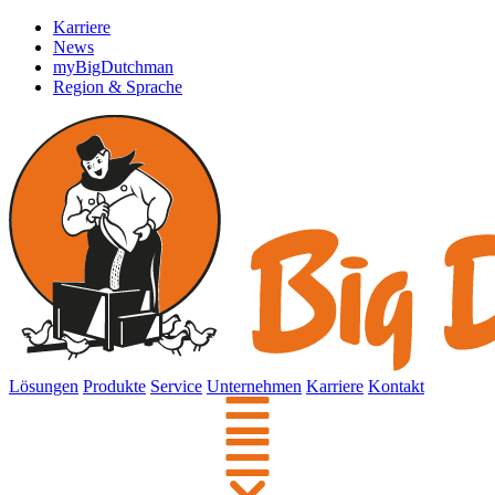
Karriere
News
myBigDutchman
Region & Sprache
Lösungen
Produkte
Service
Unternehmen
Karriere
Kontakt