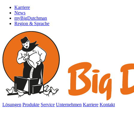
Karriere
News
myBigDutchman
Region & Sprache
Lösungen
Produkte
Service
Unternehmen
Karriere
Kontakt