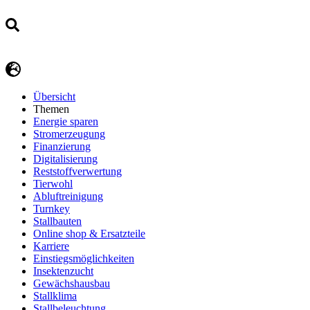
Übersicht
Themen
Energie sparen
Stromerzeugung
Finanzierung
Digitalisierung
Reststoffverwertung
Tierwohl
Abluftreinigung
Turnkey
Stallbauten
Online shop & Ersatzteile
Karriere
Einstiegsmöglichkeiten
Insektenzucht
Gewächshausbau
Stallklima
Stallbeleuchtung