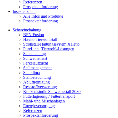
Referenzen
Prospektanforderung
Insektenzucht
Alle Infos und Produkte
Prospektanforderung
Schweinehaltung
BFN Fusion
Havito Tierwohlstall
Strohstall-Haltungssystem Xaletto
PureLine | Tierwohl-Lösungen
Sauenhaltung
Schweinemast
Ferkelaufzucht
Stallmanagement
Stallklima
Stallbeleuchtung
Abluftreinigung
Reststoffverwertung
Konzeptstudie Schweinestall 2030
Futterlagerung / Futtertransport
Mahl- und Mischanlagen
Energieversorgung
Referenzen
Prospektanforderung