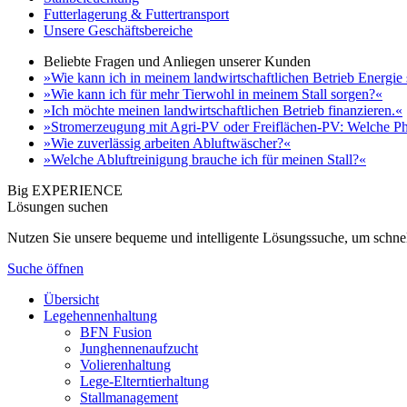
Futterlagerung & Futtertransport
Unsere Geschäftsbereiche
Beliebte Fragen und Anliegen unserer Kunden
»Wie kann ich in meinem landwirtschaftlichen Betrieb Energie
»Wie kann ich für mehr Tierwohl in meinem Stall sorgen?«
»Ich möchte meinen landwirtschaftlichen Betrieb finanzieren.«
»Stromerzeugung mit Agri-PV oder Freiflächen-PV: Welche Ph
»Wie zuverlässig arbeiten Abluftwäscher?«
»Welche Abluftreinigung brauche ich für meinen Stall?«
Big EXPERIENCE
Lösungen suchen
Nutzen Sie unsere bequeme und intelligente Lösungssuche, um schnel
Suche öffnen
Übersicht
Legehennenhaltung
BFN Fusion
Junghennenaufzucht
Volierenhaltung
Lege-Elterntierhaltung
Stallmanagement