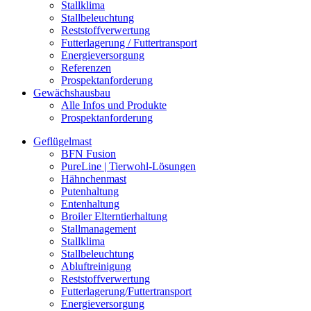
Stallklima
Stallbeleuchtung
Reststoffverwertung
Futterlagerung / Futtertransport
Energieversorgung
Referenzen
Prospektanforderung
Gewächshausbau
Alle Infos und Produkte
Prospektanforderung
Geflügelmast
BFN Fusion
PureLine | Tierwohl-Lösungen
Hähnchenmast
Putenhaltung
Entenhaltung
Broiler Elterntierhaltung
Stallmanagement
Stallklima
Stallbeleuchtung
Abluftreinigung
Reststoffverwertung
Futterlagerung/Futtertransport
Energieversorgung