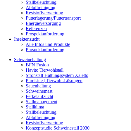
Stallbeleuchtung
Abluftreinigung
Reststoffverwertung
Futterlagerung/Futtertransport
Energieversorgung
Referenzen
Prospektanforderung
Insektenzucht
Alle Infos und Produkte
Prospektanforderung
Schweinehaltung
BFN Fusion
Havito Tierwohlstall
Strohstall-Haltungssystem Xaletto
PureLine | Tierwohl-Lösungen
Sauenhaltung
Schweinemast
Ferkelaufzucht
Stallmanagement
Stallklima
Stallbeleuchtung
Abluftreinigung
Reststoffverwertung
Konzeptstudie Schweinestall 2030