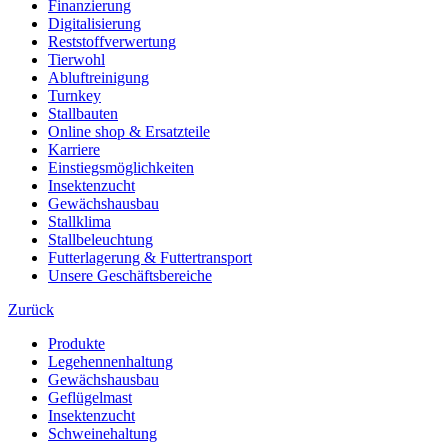
Finanzierung
Digitalisierung
Reststoffverwertung
Tierwohl
Abluftreinigung
Turnkey
Stallbauten
Online shop & Ersatzteile
Karriere
Einstiegsmöglichkeiten
Insektenzucht
Gewächshausbau
Stallklima
Stallbeleuchtung
Futterlagerung & Futtertransport
Unsere Geschäftsbereiche
Zurück
Produkte
Legehennenhaltung
Gewächshausbau
Geflügelmast
Insektenzucht
Schweinehaltung