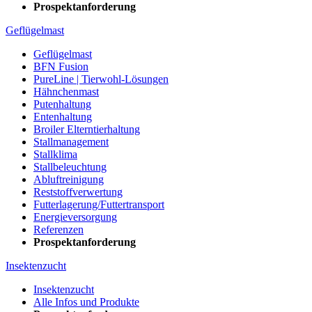
Prospektanforderung
Geflügelmast
Geflügelmast
BFN Fusion
PureLine | Tierwohl-Lösungen
Hähnchenmast
Putenhaltung
Entenhaltung
Broiler Elterntierhaltung
Stallmanagement
Stallklima
Stallbeleuchtung
Abluftreinigung
Reststoffverwertung
Futterlagerung/Futtertransport
Energieversorgung
Referenzen
Prospektanforderung
Insektenzucht
Insektenzucht
Alle Infos und Produkte