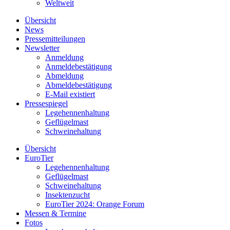
Weltweit
Übersicht
News
Pressemitteilungen
Newsletter
Anmeldung
Anmeldebestätigung
Abmeldung
Abmeldebestätigung
E-Mail existiert
Pressespiegel
Legehennenhaltung
Geflügelmast
Schweinehaltung
Übersicht
EuroTier
Legehennenhaltung
Geflügelmast
Schweinehaltung
Insektenzucht
EuroTier 2024: Orange Forum
Messen & Termine
Fotos