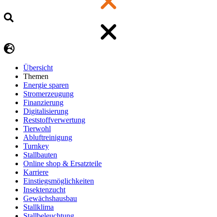
Übersicht
Themen
Energie sparen
Stromerzeugung
Finanzierung
Digitalisierung
Reststoffverwertung
Tierwohl
Abluftreinigung
Turnkey
Stallbauten
Online shop & Ersatzteile
Karriere
Einstiegsmöglichkeiten
Insektenzucht
Gewächshausbau
Stallklima
Stallbeleuchtung