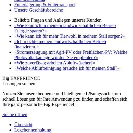
Futterlagerung & Futtertransport
Unsere Geschäftsbereiche
Beliebte Fragen und Anliegen unserer Kunden
»Wie kann ich in meinem landwirtschaftlichen Betrieb
Energie sparen?«
»Wie kann ich für mehr Tierwohl in meinem Stall sorgen?«
»Ich möchte meinen landwirtschaftlichen Betrieb
finanzieren.«
»Stromerzeugung mit Agri-PV oder Freiflächen-PV: Welche
Photovoltaikanlage würden Sie empfehlen?«
»Wie zuverlässig arbeiten Abluftwäscher?«
»Welche Abluftreinigung brauche ich für meinen Stall?«
Big EXPERIENCE
Lösungen suchen
Nutzen Sie unsere bequeme und intelligente Lösungssuche, um
schnell Lösungen für Ihre Anwendung zu finden und schaffen sich
Ihre ganz persönliche Big Experience!
Suche öffnen
Übersicht
Legehennenhaltung