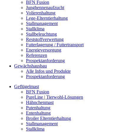
BFN Fusion
Junghennenaufzucht
Volierenhaltung
Lege-Elterntierhaltung
Stallmanagement
Stallklima
Stallbeleuchtung
Reststoffverwertung
Futterlagerung / Futtertransport
Energieversorgung
Referenzen
Prospektanforderung
Gewächshausbau
Alle Infos und Produkte
Prospektanforderung
Geflügelmast
BFN Fusion
PureLine | Tierwohl-Lösungen
Hähnchenmast
Putenhaltung
Entenhaltung
Broiler Elterntierhaltung
Stallmanagement
Stallklima