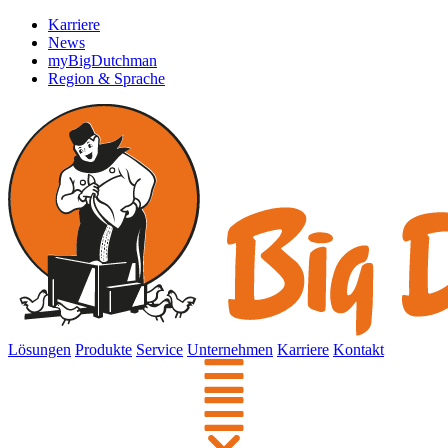
Karriere
News
myBigDutchman
Region & Sprache
Lösungen
Produkte
Service
Unternehmen
Karriere
Kontakt