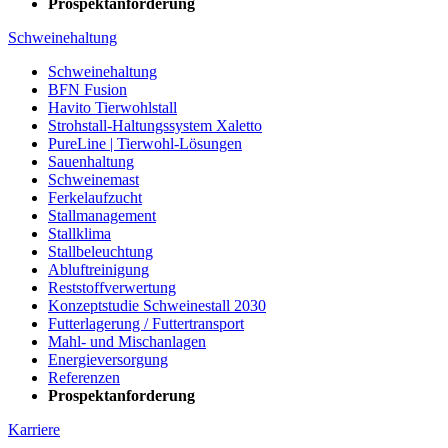
Prospektanforderung
Schweinehaltung
Schweinehaltung
BFN Fusion
Havito Tierwohlstall
Strohstall-Haltungssystem Xaletto
PureLine | Tierwohl-Lösungen
Sauenhaltung
Schweinemast
Ferkelaufzucht
Stallmanagement
Stallklima
Stallbeleuchtung
Abluftreinigung
Reststoffverwertung
Konzeptstudie Schweinestall 2030
Futterlagerung / Futtertransport
Mahl- und Mischanlagen
Energieversorgung
Referenzen
Prospektanforderung
Karriere