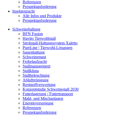
Referenzen
Prospektanforderung
Insektenzucht
Alle Infos und Produkte
Prospektanforderung
Schweinehaltung
BFN Fusion
Havito Tierwohlstall
Strohstall-Haltungssystem Xaletto
PureLine | Tierwohl-Lösungen
Sauenhaltung
Schweinemast
Ferkelaufzucht
Stallmanagement
Stallklima
Stallbeleuchtung
Abluftreinigung
Reststoffverwertung
Konzeptstudie Schweinestall 2030
Futterlagerung / Futtertransport
Mahl- und Mischanlagen
Energieversorgung
Referenzen
Prospektanforderung