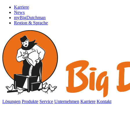
Karriere
News
myBigDutchman
Region & Sprache
Lösungen
Produkte
Service
Unternehmen
Karriere
Kontakt