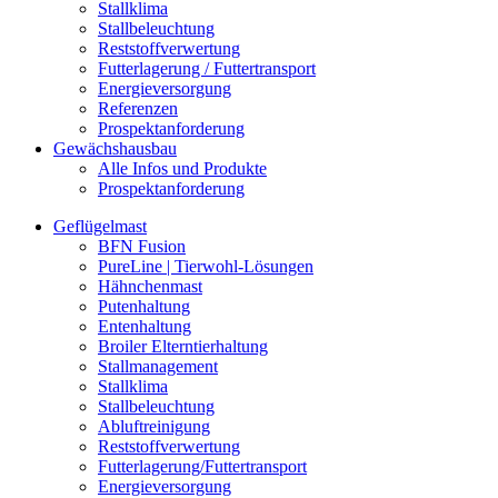
Stallklima
Stallbeleuchtung
Reststoffverwertung
Futterlagerung / Futtertransport
Energieversorgung
Referenzen
Prospektanforderung
Gewächshausbau
Alle Infos und Produkte
Prospektanforderung
Geflügelmast
BFN Fusion
PureLine | Tierwohl-Lösungen
Hähnchenmast
Putenhaltung
Entenhaltung
Broiler Elterntierhaltung
Stallmanagement
Stallklima
Stallbeleuchtung
Abluftreinigung
Reststoffverwertung
Futterlagerung/Futtertransport
Energieversorgung