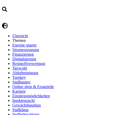
Übersicht
Themen
Energie sparen
Stromerzeugung
Finanzierung
Digitalisierung
Reststoffverwertung
Tierwohl
Abluftreinigung
Turnkey
Stallbauten
Online shop & Ersatzteile
Karriere
Einstiegsmöglichkeiten
Insektenzucht
Gewächshausbau
Stallklima
Stallbeleuchtung