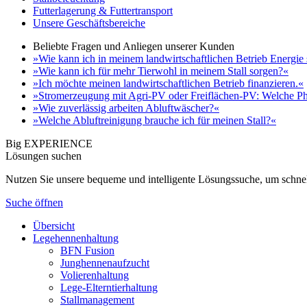
Futterlagerung & Futtertransport
Unsere Geschäftsbereiche
Beliebte Fragen und Anliegen unserer Kunden
»Wie kann ich in meinem landwirtschaftlichen Betrieb Energie
»Wie kann ich für mehr Tierwohl in meinem Stall sorgen?«
»Ich möchte meinen landwirtschaftlichen Betrieb finanzieren.«
»Stromerzeugung mit Agri-PV oder Freiflächen-PV: Welche Ph
»Wie zuverlässig arbeiten Abluftwäscher?«
»Welche Abluftreinigung brauche ich für meinen Stall?«
Big EXPERIENCE
Lösungen suchen
Nutzen Sie unsere bequeme und intelligente Lösungssuche, um schnel
Suche öffnen
Übersicht
Legehennenhaltung
BFN Fusion
Junghennenaufzucht
Volierenhaltung
Lege-Elterntierhaltung
Stallmanagement