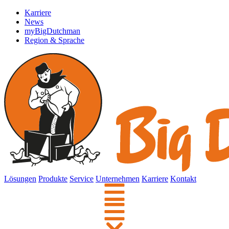
Karriere
News
myBigDutchman
Region & Sprache
Lösungen
Produkte
Service
Unternehmen
Karriere
Kontakt