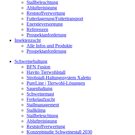
Stallbeleuchtung
Abluftreinigung
Reststoffverwertung
Futterlagerung/Futtertransport
Energieversorgung
Referenzen
Prospektanforderung
Insektenzucht
Alle Infos und Produkte
Prospektanforderung
Schweinehaltung
BFN Fusion
Havito Tierwohlstall
Strohstall-Haltungssystem Xaletto
PureLine | Tierwohl-Lösungen
Sauenhaltung
Schweinemast
Ferkelaufzucht
Stallmanagement
Stallklima
Stallbeleuchtung
Abluftreinigung
Reststoffverwertung
Konzeptstudie Schweinestall 2030