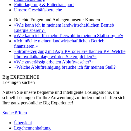
Futterlagerung & Futtertransport
Unsere Geschäftsbereiche
Beliebte Fragen und Anliegen unserer Kunden
»Wie kann ich in meinem landwirtschaftlichen Betrieb
Energie sparen?«
»Wie kann ich für mehr Tierwohl in meinem Stall sorgen?«
»Ich möchte meinen landwirtschaftlichen Betrieb
finanzieren.«
»Stromerzeugung mit Agri-PV oder Freiflächen-PV: Welche
Photovoltaikanlage würden Sie empfehlen?«
»Wie zuverlässig arbeiten Abluftwäscher?«
»Welche Abluftreinigung brauche ich für meinen Stall?«
Big EXPERIENCE
Lösungen suchen
Nutzen Sie unsere bequeme und intelligente Lösungssuche, um
schnell Lösungen für Ihre Anwendung zu finden und schaffen sich
Ihre ganz persönliche Big Experience!
Suche öffnen
Übersicht
Legehennenhaltung