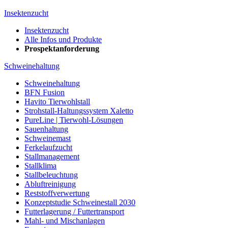
Insektenzucht
Insektenzucht
Alle Infos und Produkte
Prospektanforderung
Schweinehaltung
Schweinehaltung
BFN Fusion
Havito Tierwohlstall
Strohstall-Haltungssystem Xaletto
PureLine | Tierwohl-Lösungen
Sauenhaltung
Schweinemast
Ferkelaufzucht
Stallmanagement
Stallklima
Stallbeleuchtung
Abluftreinigung
Reststoffverwertung
Konzeptstudie Schweinestall 2030
Futterlagerung / Futtertransport
Mahl- und Mischanlagen