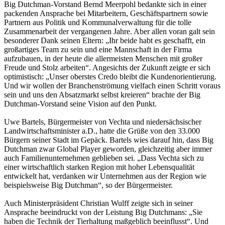
Big Dutchman-Vorstand Bernd Meerpohl bedankte sich in einer
packenden Ansprache bei Mitarbeitern, Geschäftspartnern sowie
Partnern aus Politik und Kommunalverwaltung für die tolle
Zusammenarbeit der vergangenen Jahre. Aber allen voran galt sein
besonderer Dank seinen Eltern: „Ihr beide habt es geschafft, ein
großartiges Team zu sein und eine Mannschaft in der Firma
aufzubauen, in der heute die allermeisten Menschen mit großer
Freude und Stolz arbeiten“. Angesichts der Zukunft zeigte er sich
optimistisch: „Unser oberstes Credo bleibt die Kundenorientierung.
Und wir wollen der Branchenströmung vielfach einen Schritt voraus
sein und uns den Absatzmarkt selbst kreieren“ brachte der Big
Dutchman-Vorstand seine Vision auf den Punkt.
Uwe Bartels, Bürgermeister von Vechta und niedersächsischer
Landwirtschaftsminister a.D., hatte die Grüße von den 33.000
Bürgern seiner Stadt im Gepäck. Bartels wies darauf hin, dass Big
Dutchman zwar Global Player geworden, gleichzeitig aber immer
auch Familienunternehmen geblieben sei. „Dass Vechta sich zu
einer wirtschaftlich starken Region mit hoher Lebensqualität
entwickelt hat, verdanken wir Unternehmen aus der Region wie
beispielsweise Big Dutchman“, so der Bürgermeister.
Auch Ministerpräsident Christian Wulff zeigte sich in seiner
Ansprache beeindruckt von der Leistung Big Dutchmans: „Sie
haben die Technik der Tierhaltung maßgeblich beeinflusst“. Und