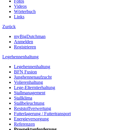
Fotos
Videos
Wörterbuch
Links
Zurück
myBigDutchman
Anmelden
Registrieren
Legehennenhaltung
Legehennenhaltung
BFN Fusion
Junghennenaufzucht
Volierenhaltung
Lege-Elterntierhaltung
Stallmanagement
Stallklima
Stallbeleuchtung
Reststoffverwertung
Futterlagerung / Futtertransport
Energieversorgung
Referenzen
Prospektanforderung