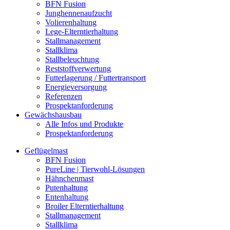
BFN Fusion
Junghennenaufzucht
Volierenhaltung
Lege-Elterntierhaltung
Stallmanagement
Stallklima
Stallbeleuchtung
Reststoffverwertung
Futterlagerung / Futtertransport
Energieversorgung
Referenzen
Prospektanforderung
Gewächshausbau
Alle Infos und Produkte
Prospektanforderung
Geflügelmast
BFN Fusion
PureLine | Tierwohl-Lösungen
Hähnchenmast
Putenhaltung
Entenhaltung
Broiler Elterntierhaltung
Stallmanagement
Stallklima