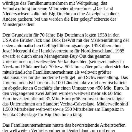
würdigte das Familienunternehmen mit Weltgeltung, das
Verantwortung für seine Mitarbeiter übernehme. „Das Land
Niedersachsen sollte mit Big Dutchman eine Anzeige schalten:
Andere gackern, bei uns werden die Eier gelegt“ scherzte der
Ministerpräsident.
Den Grundstein für 70 Jahre Big Dutchman legten 1938 in den
USA die Brüder Jack und Dick DeWitt mit der Markteinführung der
ersten automatischen Geflügelfütterungsanlage. 1958 übernahm
Josef Meerpohl die Handelsvertretung für Norddeutschland, 1985
erwarb er durch einen Management-Buy-Out das gesamte
Unternehmen mit weltweiten Verkaufsrechten (seinerzeit außer in
Nord- und Südamerika). 70 bzw. 50 Jahre später präsentiert sich das
mittelständische Familienunternehmen als weltweit größter
Stallausrüster für die moderne Geflügel- und Schweinehaltung. Das
Unternehmen ist in mehr als 100 Ländern aktiv und erwirtschaftete
im abgelaufenen Geschäftsjahr einen Umsatz von 450 Mio. Euro. In
den vergangenen zwei Jahren wurden weltweit mehr als 60 Mio.
Euro investiert; die mit 35 Mio. Euro größten Investitionen tätigte
das Unternehmen am Standort Vechta-Calveslage. Mittlerweile sind
1.500 Mitarbeiter weltweit sowie 550 Mitarbeiter am Hauptsitz in
Vechta-Calveslage für Big Dutchman tätig.
Das Familienunternehmen nutzte das bevorstehende Arbeitstreffen
der weltweiten Vertriebspartner in Deutschland, um mit einer