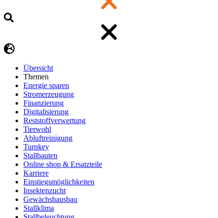
Übersicht
Themen
Energie sparen
Stromerzeugung
Finanzierung
Digitalisierung
Reststoffverwertung
Tierwohl
Abluftreinigung
Turnkey
Stallbauten
Online shop & Ersatzteile
Karriere
Einstiegsmöglichkeiten
Insektenzucht
Gewächshausbau
Stallklima
Stallbeleuchtung