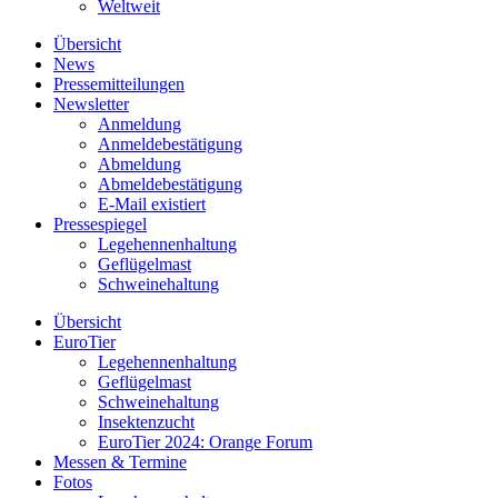
Weltweit
Übersicht
News
Pressemitteilungen
Newsletter
Anmeldung
Anmeldebestätigung
Abmeldung
Abmeldebestätigung
E-Mail existiert
Pressespiegel
Legehennenhaltung
Geflügelmast
Schweinehaltung
Übersicht
EuroTier
Legehennenhaltung
Geflügelmast
Schweinehaltung
Insektenzucht
EuroTier 2024: Orange Forum
Messen & Termine
Fotos