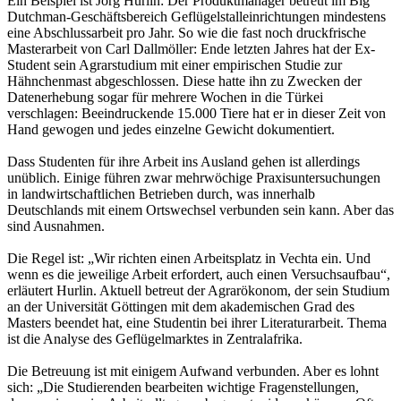
Ein Beispiel ist Jörg Hurlin: Der Produktmanager betreut im Big
Dutchman-Geschäftsbereich Geflügelstalleinrichtungen mindestens
eine Abschlussarbeit pro Jahr. So wie die fast noch druckfrische
Masterarbeit von Carl Dallmöller: Ende letzten Jahres hat der Ex-
Student sein Agrarstudium mit einer empirischen Studie zur
Hähnchenmast abgeschlossen. Diese hatte ihn zu Zwecken der
Datenerhebung sogar für mehrere Wochen in die Türkei
verschlagen: Beeindruckende 15.000 Tiere hat er in dieser Zeit von
Hand gewogen und jedes einzelne Gewicht dokumentiert.
Dass Studenten für ihre Arbeit ins Ausland gehen ist allerdings
unüblich. Einige führen zwar mehrwöchige Praxisuntersuchungen
in landwirtschaftlichen Betrieben durch, was innerhalb
Deutschlands mit einem Ortswechsel verbunden sein kann. Aber das
sind Ausnahmen.
Die Regel ist: „Wir richten einen Arbeitsplatz in Vechta ein. Und
wenn es die jeweilige Arbeit erfordert, auch einen Versuchsaufbau“,
erläutert Hurlin. Aktuell betreut der Agrarökonom, der sein Studium
an der Universität Göttingen mit dem akademischen Grad des
Masters beendet hat, eine Studentin bei ihrer Literaturarbeit. Thema
ist die Analyse des Geflügelmarktes in Zentralafrika.
Die Betreuung ist mit einigem Aufwand verbunden. Aber es lohnt
sich: „Die Studierenden bearbeiten wichtige Fragenstellungen,