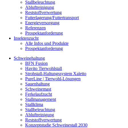
Stallbeleuchtung
Abluftreinigung
Reststoffverwertung
Futterlagerung/Futtertransport
Energieversorgung
Referenzen
Prospektanforderung
Insektenzucht
Alle Infos und Produkte
Prospektanforderung
Schweinehaltung
BFN Fusion
Havito Tierwohlstall
Strohstall-Haltungssystem Xaletto
PureLine | Tierwohl-Lösungen
Sauenhaltung
Schweinemast
Ferkelaufzucht
Stallmanagement
Stallklima
Stallbeleuchtung
Abluftreinigung
Reststoffverwertung
Konzeptstudie Schweinestall 2030