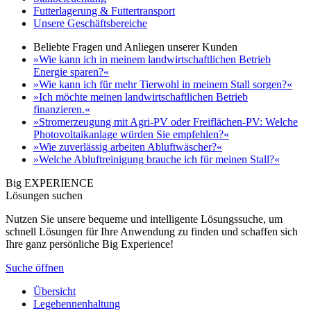
Futterlagerung & Futtertransport
Unsere Geschäftsbereiche
Beliebte Fragen und Anliegen unserer Kunden
»Wie kann ich in meinem landwirtschaftlichen Betrieb
Energie sparen?«
»Wie kann ich für mehr Tierwohl in meinem Stall sorgen?«
»Ich möchte meinen landwirtschaftlichen Betrieb
finanzieren.«
»Stromerzeugung mit Agri-PV oder Freiflächen-PV: Welche
Photovoltaikanlage würden Sie empfehlen?«
»Wie zuverlässig arbeiten Abluftwäscher?«
»Welche Abluftreinigung brauche ich für meinen Stall?«
Big EXPERIENCE
Lösungen suchen
Nutzen Sie unsere bequeme und intelligente Lösungssuche, um
schnell Lösungen für Ihre Anwendung zu finden und schaffen sich
Ihre ganz persönliche Big Experience!
Suche öffnen
Übersicht
Legehennenhaltung