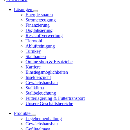
Lösungen
Energie sparen
Stromerzeugung
Finanzierung
Digitalisierung
Reststoffverwertung
Tierwohl
Abluftreinigung
Turnkey
Stallbauten
Online shop & Ersatzteile
Karriere
Einstiegsmöglichkeiten
Insektenzucht
Gewächshausbau
Stallklima
Stallbeleuchtung
Futterlagerung & Futtertransport
Unsere Geschäftsbereiche
Produkte
Legehennenhaltung
Gewächshausbau
Geflügelmast