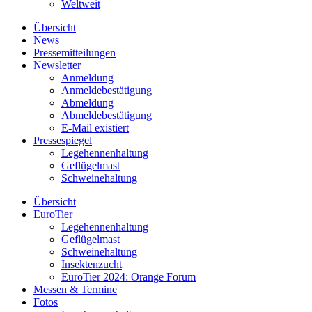
Weltweit
Übersicht
News
Pressemitteilungen
Newsletter
Anmeldung
Anmeldebestätigung
Abmeldung
Abmeldebestätigung
E-Mail existiert
Pressespiegel
Legehennenhaltung
Geflügelmast
Schweinehaltung
Übersicht
EuroTier
Legehennenhaltung
Geflügelmast
Schweinehaltung
Insektenzucht
EuroTier 2024: Orange Forum
Messen & Termine
Fotos