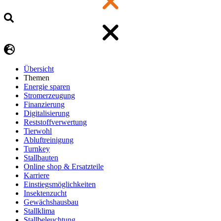
Übersicht
Themen
Energie sparen
Stromerzeugung
Finanzierung
Digitalisierung
Reststoffverwertung
Tierwohl
Abluftreinigung
Turnkey
Stallbauten
Online shop & Ersatzteile
Karriere
Einstiegsmöglichkeiten
Insektenzucht
Gewächshausbau
Stallklima
Stallbeleuchtung