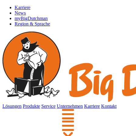
Karriere
News
myBigDutchman
Region & Sprache
Lösungen
Produkte
Service
Unternehmen
Karriere
Kontakt