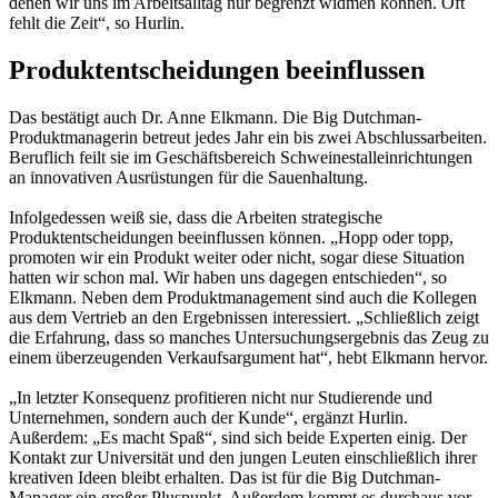
denen wir uns im Arbeitsalltag nur begrenzt widmen können. Oft
fehlt die Zeit“, so Hurlin.
Produktentscheidungen beeinflussen
Das bestätigt auch Dr. Anne Elkmann. Die Big Dutchman-
Produktmanagerin betreut jedes Jahr ein bis zwei Abschlussarbeiten.
Beruflich feilt sie im Geschäftsbereich Schweinestalleinrichtungen
an innovativen Ausrüstungen für die Sauenhaltung.
Infolgedessen weiß sie, dass die Arbeiten strategische
Produktentscheidungen beeinflussen können. „Hopp oder topp,
promoten wir ein Produkt weiter oder nicht, sogar diese Situation
hatten wir schon mal. Wir haben uns dagegen entschieden“, so
Elkmann. Neben dem Produktmanagement sind auch die Kollegen
aus dem Vertrieb an den Ergebnissen interessiert. „Schließlich zeigt
die Erfahrung, dass so manches Untersuchungsergebnis das Zeug zu
einem überzeugenden Verkaufsargument hat“, hebt Elkmann hervor.
„In letzter Konsequenz profitieren nicht nur Studierende und
Unternehmen, sondern auch der Kunde“, ergänzt Hurlin.
Außerdem: „Es macht Spaß“, sind sich beide Experten einig. Der
Kontakt zur Universität und den jungen Leuten einschließlich ihrer
kreativen Ideen bleibt erhalten. Das ist für die Big Dutchman-
Manager ein großer Pluspunkt. Außerdem kommt es durchaus vor,