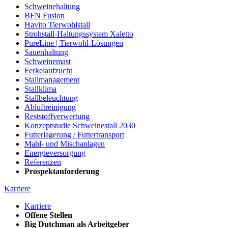
Schweinehaltung
BFN Fusion
Havito Tierwohlstall
Strohstall-Haltungssystem Xaletto
PureLine | Tierwohl-Lösungen
Sauenhaltung
Schweinemast
Ferkelaufzucht
Stallmanagement
Stallklima
Stallbeleuchtung
Abluftreinigung
Reststoffverwertung
Konzeptstudie Schweinestall 2030
Futterlagerung / Futtertransport
Mahl- und Mischanlagen
Energieversorgung
Referenzen
Prospektanforderung
Karriere
Karriere
Offene Stellen
Big Dutchman als Arbeitgeber