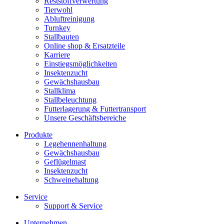
Reststoffverwertung
Tierwohl
Abluftreinigung
Turnkey
Stallbauten
Online shop & Ersatzteile
Karriere
Einstiegsmöglichkeiten
Insektenzucht
Gewächshausbau
Stallklima
Stallbeleuchtung
Futterlagerung & Futtertransport
Unsere Geschäftsbereiche
Produkte
Legehennenhaltung
Gewächshausbau
Geflügelmast
Insektenzucht
Schweinehaltung
Service
Support & Service
Unternehmen