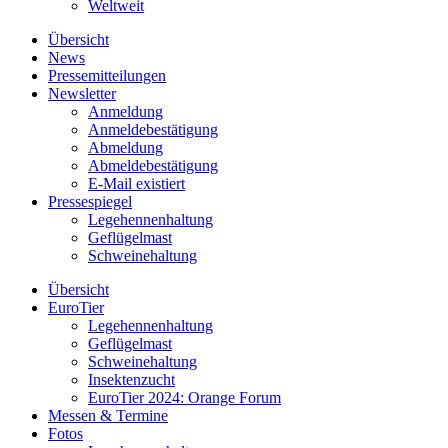
Weltweit
Übersicht
News
Pressemitteilungen
Newsletter
Anmeldung
Anmeldebestätigung
Abmeldung
Abmeldebestätigung
E-Mail existiert
Pressespiegel
Legehennenhaltung
Geflügelmast
Schweinehaltung
Übersicht
EuroTier
Legehennenhaltung
Geflügelmast
Schweinehaltung
Insektenzucht
EuroTier 2024: Orange Forum
Messen & Termine
Fotos