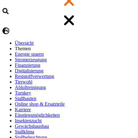
Übersicht
Themen
Energie sparen
Stromerzeugung
Finanzierung
Digitalisierung
Reststoffverwertung
Tierwohl
Abluftreinigung
Turnkey
Stallbauten
Online shop & Ersatzteile
Karriere
Einstiegsmöglichkeiten
Insektenzucht
Gewächshausbau
Stallklima
Stallbeleuchtung