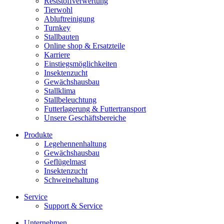
Reststoffverwertung
Tierwohl
Abluftreinigung
Turnkey
Stallbauten
Online shop & Ersatzteile
Karriere
Einstiegsmöglichkeiten
Insektenzucht
Gewächshausbau
Stallklima
Stallbeleuchtung
Futterlagerung & Futtertransport
Unsere Geschäftsbereiche
Produkte
Legehennenhaltung
Gewächshausbau
Geflügelmast
Insektenzucht
Schweinehaltung
Service
Support & Service
Unternehmen