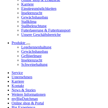
Karriere
Einstiegsmöglichkeiten
Insektenzucht
Gewächshausbau
Stallklima
Stallbeleuchtung
Futterlagerung & Futtertransport
Unsere Geschäftsbereiche
Produkte
Legehennenhaltung
Gewächshausbau
Geflügelmast
Insektenzucht
Schweinehaltung
Service
Unternehmen
Karriere
Kontakt
News & Stories
Weitere Informationen
myBigDutchman
Online shop & Portal
Big Experience