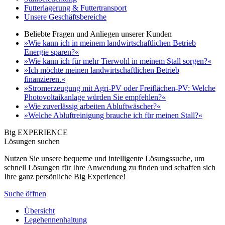
Futterlagerung & Futtertransport
Unsere Geschäftsbereiche
Beliebte Fragen und Anliegen unserer Kunden
»Wie kann ich in meinem landwirtschaftlichen Betrieb
Energie sparen?«
»Wie kann ich für mehr Tierwohl in meinem Stall sorgen?«
»Ich möchte meinen landwirtschaftlichen Betrieb
finanzieren.«
»Stromerzeugung mit Agri-PV oder Freiflächen-PV: Welche
Photovoltaikanlage würden Sie empfehlen?«
»Wie zuverlässig arbeiten Abluftwäscher?«
»Welche Abluftreinigung brauche ich für meinen Stall?«
Big EXPERIENCE
Lösungen suchen
Nutzen Sie unsere bequeme und intelligente Lösungssuche, um
schnell Lösungen für Ihre Anwendung zu finden und schaffen sich
Ihre ganz persönliche Big Experience!
Suche öffnen
Übersicht
Legehennenhaltung