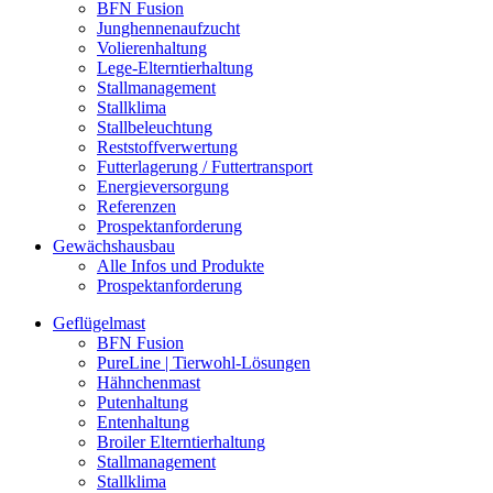
BFN Fusion
Junghennenaufzucht
Volierenhaltung
Lege-Elterntierhaltung
Stallmanagement
Stallklima
Stallbeleuchtung
Reststoffverwertung
Futterlagerung / Futtertransport
Energieversorgung
Referenzen
Prospektanforderung
Gewächshausbau
Alle Infos und Produkte
Prospektanforderung
Geflügelmast
BFN Fusion
PureLine | Tierwohl-Lösungen
Hähnchenmast
Putenhaltung
Entenhaltung
Broiler Elterntierhaltung
Stallmanagement
Stallklima