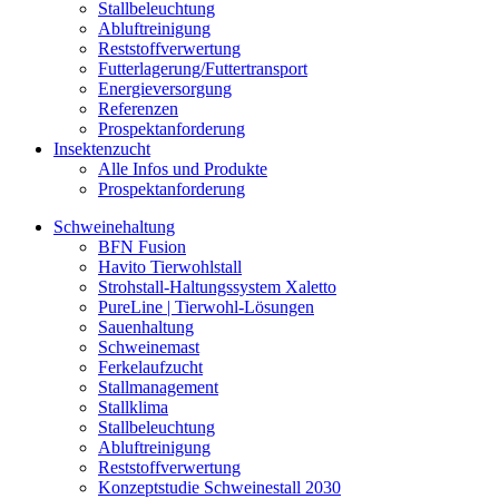
Stallbeleuchtung
Abluftreinigung
Reststoffverwertung
Futterlagerung/Futtertransport
Energieversorgung
Referenzen
Prospektanforderung
Insektenzucht
Alle Infos und Produkte
Prospektanforderung
Schweinehaltung
BFN Fusion
Havito Tierwohlstall
Strohstall-Haltungssystem Xaletto
PureLine | Tierwohl-Lösungen
Sauenhaltung
Schweinemast
Ferkelaufzucht
Stallmanagement
Stallklima
Stallbeleuchtung
Abluftreinigung
Reststoffverwertung
Konzeptstudie Schweinestall 2030