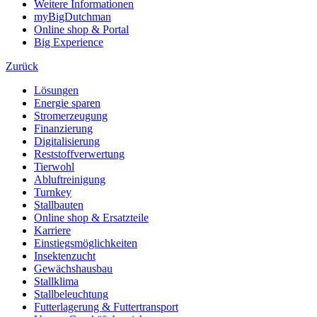
Weitere Informationen
myBigDutchman
Online shop & Portal
Big Experience
Zurück
Lösungen
Energie sparen
Stromerzeugung
Finanzierung
Digitalisierung
Reststoffverwertung
Tierwohl
Abluftreinigung
Turnkey
Stallbauten
Online shop & Ersatzteile
Karriere
Einstiegsmöglichkeiten
Insektenzucht
Gewächshausbau
Stallklima
Stallbeleuchtung
Futterlagerung & Futtertransport