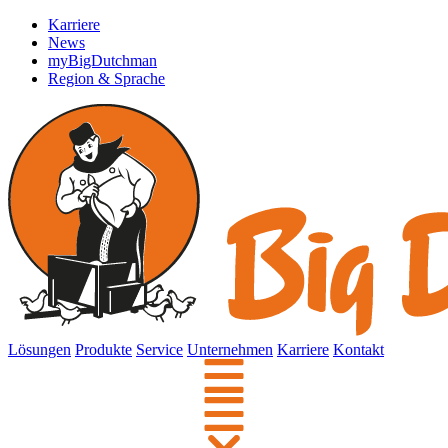
Karriere
News
myBigDutchman
Region & Sprache
Lösungen
Produkte
Service
Unternehmen
Karriere
Kontakt