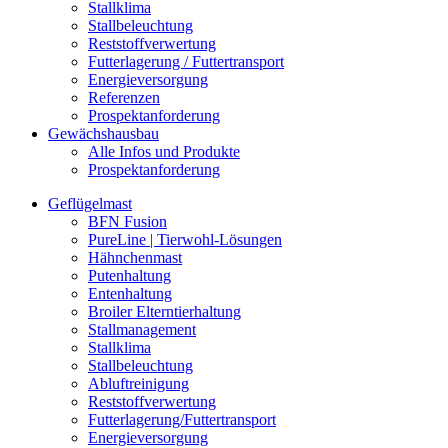
Stallklima
Stallbeleuchtung
Reststoffverwertung
Futterlagerung / Futtertransport
Energieversorgung
Referenzen
Prospektanforderung
Gewächshausbau
Alle Infos und Produkte
Prospektanforderung
Geflügelmast
BFN Fusion
PureLine | Tierwohl-Lösungen
Hähnchenmast
Putenhaltung
Entenhaltung
Broiler Elterntierhaltung
Stallmanagement
Stallklima
Stallbeleuchtung
Abluftreinigung
Reststoffverwertung
Futterlagerung/Futtertransport
Energieversorgung