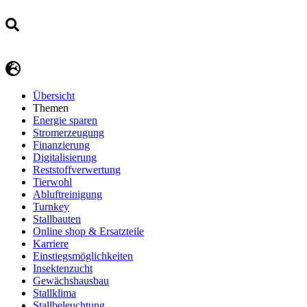
Übersicht
Themen
Energie sparen
Stromerzeugung
Finanzierung
Digitalisierung
Reststoffverwertung
Tierwohl
Abluftreinigung
Turnkey
Stallbauten
Online shop & Ersatzteile
Karriere
Einstiegsmöglichkeiten
Insektenzucht
Gewächshausbau
Stallklima
Stallbeleuchtung