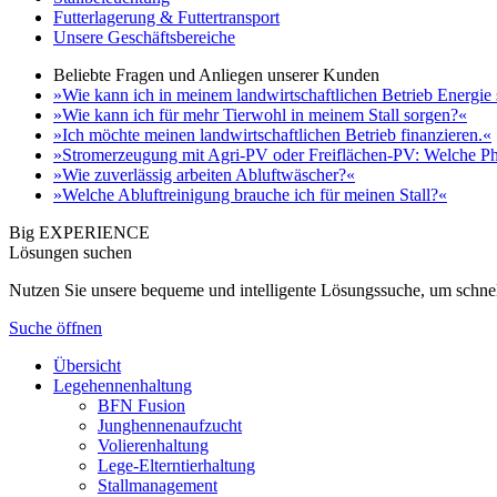
Futterlagerung & Futtertransport
Unsere Geschäftsbereiche
Beliebte Fragen und Anliegen unserer Kunden
»Wie kann ich in meinem landwirtschaftlichen Betrieb Energie
»Wie kann ich für mehr Tierwohl in meinem Stall sorgen?«
»Ich möchte meinen landwirtschaftlichen Betrieb finanzieren.«
»Stromerzeugung mit Agri-PV oder Freiflächen-PV: Welche Ph
»Wie zuverlässig arbeiten Abluftwäscher?«
»Welche Abluftreinigung brauche ich für meinen Stall?«
Big EXPERIENCE
Lösungen suchen
Nutzen Sie unsere bequeme und intelligente Lösungssuche, um schnel
Suche öffnen
Übersicht
Legehennenhaltung
BFN Fusion
Junghennenaufzucht
Volierenhaltung
Lege-Elterntierhaltung
Stallmanagement