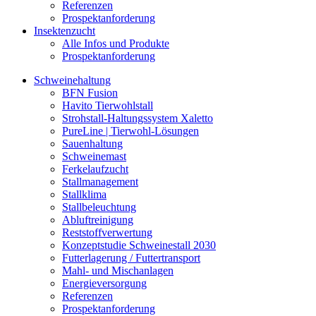
Referenzen
Prospektanforderung
Insektenzucht
Alle Infos und Produkte
Prospektanforderung
Schweinehaltung
BFN Fusion
Havito Tierwohlstall
Strohstall-Haltungssystem Xaletto
PureLine | Tierwohl-Lösungen
Sauenhaltung
Schweinemast
Ferkelaufzucht
Stallmanagement
Stallklima
Stallbeleuchtung
Abluftreinigung
Reststoffverwertung
Konzeptstudie Schweinestall 2030
Futterlagerung / Futtertransport
Mahl- und Mischanlagen
Energieversorgung
Referenzen
Prospektanforderung