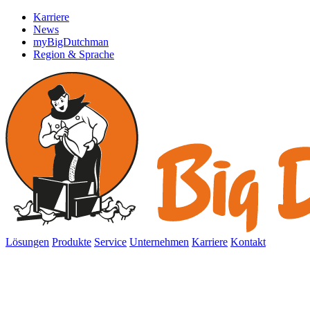
Karriere
News
myBigDutchman
Region & Sprache
Lösungen
Produkte
Service
Unternehmen
Karriere
Kontakt