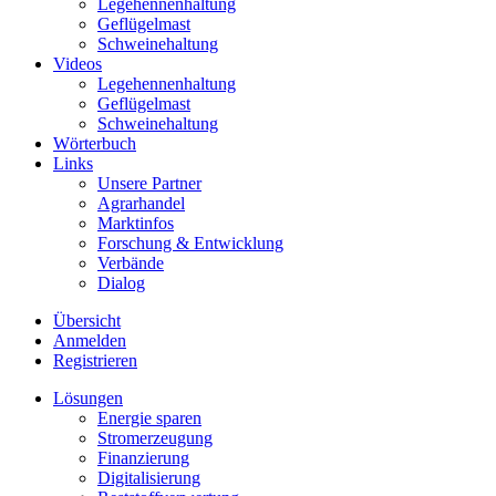
Legehennenhaltung
Geflügelmast
Schweinehaltung
Videos
Legehennenhaltung
Geflügelmast
Schweinehaltung
Wörterbuch
Links
Unsere Partner
Agrarhandel
Marktinfos
Forschung & Entwicklung
Verbände
Dialog
Übersicht
Anmelden
Registrieren
Lösungen
Energie sparen
Stromerzeugung
Finanzierung
Digitalisierung