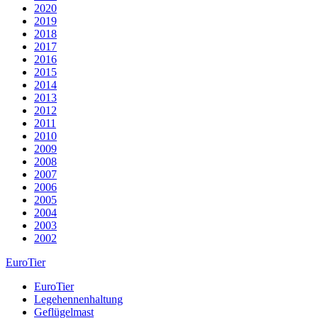
2020
2019
2018
2017
2016
2015
2014
2013
2012
2011
2010
2009
2008
2007
2006
2005
2004
2003
2002
EuroTier
EuroTier
Legehennenhaltung
Geflügelmast