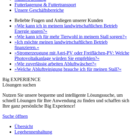
Futterlagerung & Futtertransport
Unsere Geschäftsbereiche
Beliebte Fragen und Anliegen unserer Kunden
»Wie kann ich in meinem landwirtschaftlichen Betrieb
Energie sparen?«
»Wie kann ich für mehr Tierwohl in meinem Stall sorgen?«
»Ich möchte meinen landwirtschaftlichen Betrieb
finanzieren.«
»Stromerzeugung mit Agri-PV oder Freiflächen-PV: Welche
Photovoltaikanlage würden Sie empfehlen?«
»Wie zuverlässig arbeiten Abluftwäscher?«
»Welche Abluftreinigung brauche ich für meinen Stall?«
Big EXPERIENCE
Lösungen suchen
Nutzen Sie unsere bequeme und intelligente Lösungssuche, um
schnell Lösungen für Ihre Anwendung zu finden und schaffen sich
Ihre ganz persönliche Big Experience!
Suche öffnen
Übersicht
Legehennenhaltung