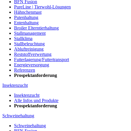
BFN Fusion
PureLine | Tierwohl-Lösungen
Hähnchenmast
Putenhaltung
Entenhaltung
Broiler Elterntierhaltung
Stallmanagement
Stallklima
Stallbeleuchtung
Abluftreinigung
Reststoffverwertung
Futterlagerung/Futtertransport
Energieversorgung
Referenzen
Prospektanforderung
Insektenzucht
Insektenzucht
Alle Infos und Produkte
Prospektanforderung
Schweinehaltung
Schweinehaltung
BFN Fusion