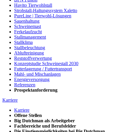
Havito Tierwohlstall
Strohstall-Haltungssystem Xaletto
PureLine | Tierwohl-Lösungen
Sauenhaltung
Schweinemast
Ferkelaufzucht
Stallmanagement
Stallklima
Stallbeleuchtung
Abluftreinigung
Reststoffverwertung
Konzeptstudie Schweinestall 2030
Futterlagerung / Futtertransport
Mahl- und Mischanlagen
Energieversorgung
Referenzen
Prospektanforderung
Karriere
Karriere
Offene Stellen
Big Dutchman als Arbeitgeber
Fachbereiche und Berufsfelder
Die Einstiegsmöglichkeiten bei Big Dutchman