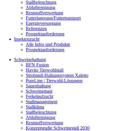
Stallbeleuchtung
Abluftreinigung
Reststoffverwertung
Futterlagerung/Futtertransport
Energieversorgung
Referenzen
Prospektanforderung
Insektenzucht
Alle Infos und Produkte
Prospektanforderung
Schweinehaltung
BFN Fusion
Havito Tierwohlstall
Strohstall-Haltungssystem Xaletto
PureLine | Tierwohl-Lösungen
Sauenhaltung
Schweinemast
Ferkelaufzucht
Stallmanagement
Stallklima
Stallbeleuchtung
Abluftreinigung
Reststoffverwertung
Konzeptstudie Schweinestall 2030