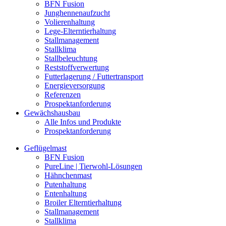
BFN Fusion
Junghennenaufzucht
Volierenhaltung
Lege-Elterntierhaltung
Stallmanagement
Stallklima
Stallbeleuchtung
Reststoffverwertung
Futterlagerung / Futtertransport
Energieversorgung
Referenzen
Prospektanforderung
Gewächshausbau
Alle Infos und Produkte
Prospektanforderung
Geflügelmast
BFN Fusion
PureLine | Tierwohl-Lösungen
Hähnchenmast
Putenhaltung
Entenhaltung
Broiler Elterntierhaltung
Stallmanagement
Stallklima