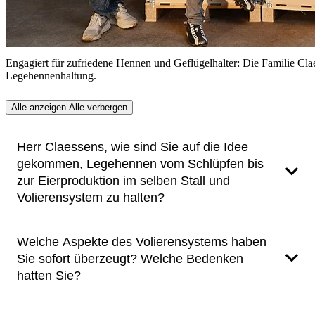
Engagiert für zufriedene Hennen und Geflügelhalter: Die Familie Clae
Legehennenhaltung.
Alle anzeigen
Alle verbergen
Herr Claessens, wie sind Sie auf die Idee
gekommen, Legehennen vom Schlüpfen bis
zur Eierproduktion im selben Stall und
Volierensystem zu halten?
Welche Aspekte des Volierensystems haben
Jelle Claessens
:
Inspiriert wurden wir von Marcel Kuijpers
Sie sofort überzeugt? Welche Bedenken
von Kuijpers Kip, einem niederländischen
Masthähnchenbetrieb. Er hat als Erster ein System eingeführt,
hatten Sie?
bei dem die Küken im selben Stall schlüpfen und aufgezogen
werden. In einem Gespräch erläuterte er uns, welche positiven
Auswirkungen dies auf die frühe Lebensphase der Küken hat.