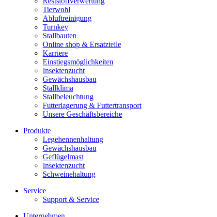
Reststoffverwertung
Tierwohl
Abluftreinigung
Turnkey
Stallbauten
Online shop & Ersatzteile
Karriere
Einstiegsmöglichkeiten
Insektenzucht
Gewächshausbau
Stallklima
Stallbeleuchtung
Futterlagerung & Futtertransport
Unsere Geschäftsbereiche
Produkte
Legehennenhaltung
Gewächshausbau
Geflügelmast
Insektenzucht
Schweinehaltung
Service
Support & Service
Unternehmen