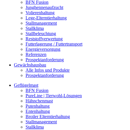
BFN Fusion
Junghennenaufzucht
Volierenhaltung
Lege-Elterntierhaltung
Stallmanagement
Stallklima
Stallbeleuchtung
Reststoffverwertung
Futterlagerung / Futtertransport
Energieversorgung
Referenzen
Prospektanforderung
Gewächshausbau
Alle Infos und Produkte
Prospektanforderung
Geflügelmast
BFN Fusion
PureLine | Tierwohl-Lösungen
Hähnchenmast
Putenhaltung
Entenhaltung
Broiler Elterntierhaltung
Stallmanagement
Stallklima