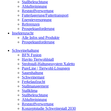
Stallbeleuchtung
Abluftreinigung
Reststoffverwertung
Futterlagerung/Futtertransport
Energieversorgung
Referenzen
Prospektanforderung
Insektenzucht
Alle Infos und Produkte
Prospektanforderung
Schweinehaltung
BFN Fusion
Havito Tierwohlstall
Strohstall-Haltungssystem Xaletto
PureLine | Tierwohl-Lösungen
Sauenhaltung
Schweinemast
Ferkelaufzucht
Stallmanagement
Stallklima
Stallbeleuchtung
Abluftreinigung
Reststoffverwertung
Konzeptstudie Schweinestall 2030