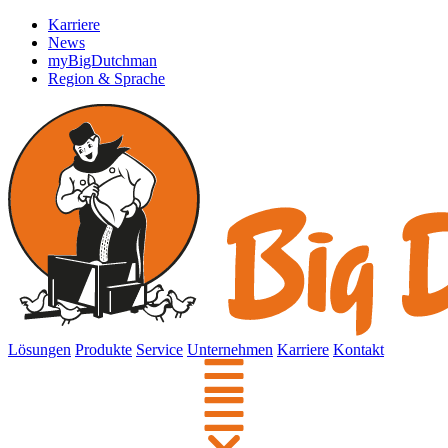
Karriere
News
myBigDutchman
Region & Sprache
Lösungen
Produkte
Service
Unternehmen
Karriere
Kontakt