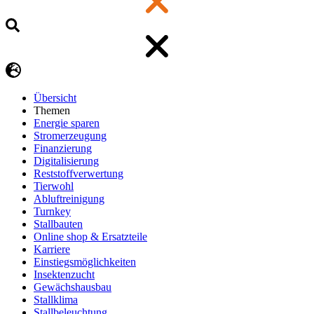
Übersicht
Themen
Energie sparen
Stromerzeugung
Finanzierung
Digitalisierung
Reststoffverwertung
Tierwohl
Abluftreinigung
Turnkey
Stallbauten
Online shop & Ersatzteile
Karriere
Einstiegsmöglichkeiten
Insektenzucht
Gewächshausbau
Stallklima
Stallbeleuchtung