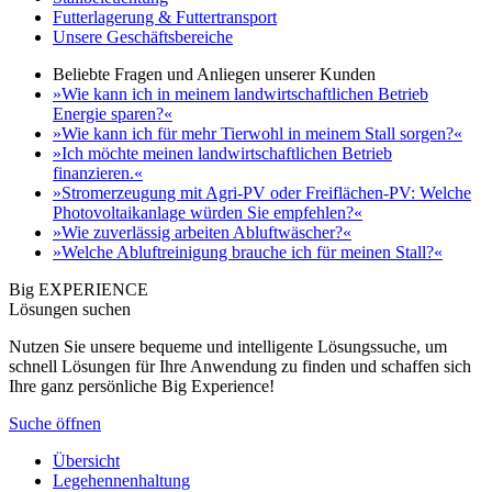
Futterlagerung & Futtertransport
Unsere Geschäftsbereiche
Beliebte Fragen und Anliegen unserer Kunden
»Wie kann ich in meinem landwirtschaftlichen Betrieb
Energie sparen?«
»Wie kann ich für mehr Tierwohl in meinem Stall sorgen?«
»Ich möchte meinen landwirtschaftlichen Betrieb
finanzieren.«
»Stromerzeugung mit Agri-PV oder Freiflächen-PV: Welche
Photovoltaikanlage würden Sie empfehlen?«
»Wie zuverlässig arbeiten Abluftwäscher?«
»Welche Abluftreinigung brauche ich für meinen Stall?«
Big EXPERIENCE
Lösungen suchen
Nutzen Sie unsere bequeme und intelligente Lösungssuche, um
schnell Lösungen für Ihre Anwendung zu finden und schaffen sich
Ihre ganz persönliche Big Experience!
Suche öffnen
Übersicht
Legehennenhaltung