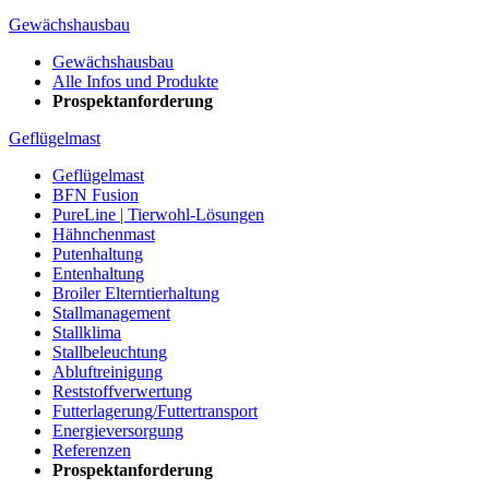
Gewächshausbau
Gewächshausbau
Alle Infos und Produkte
Prospektanforderung
Geflügelmast
Geflügelmast
BFN Fusion
PureLine | Tierwohl-Lösungen
Hähnchenmast
Putenhaltung
Entenhaltung
Broiler Elterntierhaltung
Stallmanagement
Stallklima
Stallbeleuchtung
Abluftreinigung
Reststoffverwertung
Futterlagerung/Futtertransport
Energieversorgung
Referenzen
Prospektanforderung