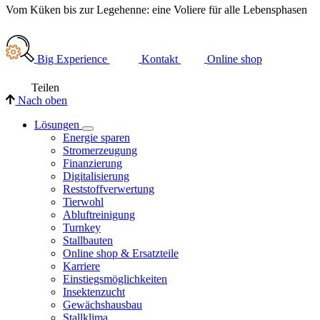
Vom Küken bis zur Legehenne: eine Voliere für alle Lebensphasen
Hatching in the laying house: in the new NATURA Life system, the
house in which they later lay their eggs.
Big Experience
Kontakt
Online shop
Teilen
Nach oben
Lösungen
Energie sparen
Stromerzeugung
Finanzierung
Digitalisierung
Reststoffverwertung
Tierwohl
Abluftreinigung
Turnkey
Stallbauten
Online shop & Ersatzteile
Karriere
Einstiegsmöglichkeiten
Insektenzucht
Gewächshausbau
Stallklima