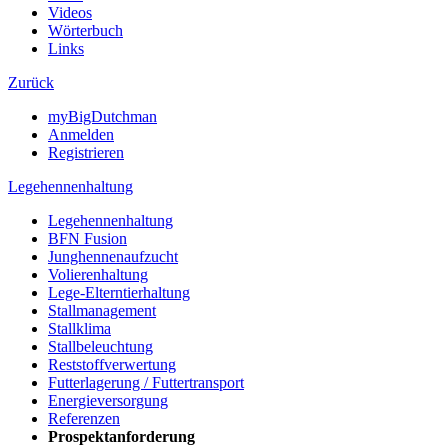
Videos
Wörterbuch
Links
Zurück
myBigDutchman
Anmelden
Registrieren
Legehennenhaltung
Legehennenhaltung
BFN Fusion
Junghennenaufzucht
Volierenhaltung
Lege-Elterntierhaltung
Stallmanagement
Stallklima
Stallbeleuchtung
Reststoffverwertung
Futterlagerung / Futtertransport
Energieversorgung
Referenzen
Prospektanforderung