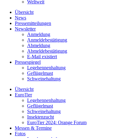
Weltweit
Übersicht
News
Pressemitteilungen
Newsletter
Anmeldung
Anmeldebestätigung
Abmeldung
Abmeldebestätigung
E-Mail existiert
Pressespiegel
Legehennenhaltung
Geflügelmast
Schweinehaltung
Übersicht
EuroTier
Legehennenhaltung
Geflügelmast
Schweinehaltung
Insektenzucht
EuroTier 2024: Orange Forum
Messen & Termine
Fotos