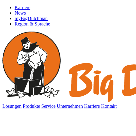
Karriere
News
myBigDutchman
Region & Sprache
Lösungen
Produkte
Service
Unternehmen
Karriere
Kontakt