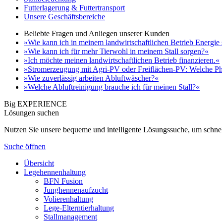
Futterlagerung & Futtertransport
Unsere Geschäftsbereiche
Beliebte Fragen und Anliegen unserer Kunden
»Wie kann ich in meinem landwirtschaftlichen Betrieb Energie
»Wie kann ich für mehr Tierwohl in meinem Stall sorgen?«
»Ich möchte meinen landwirtschaftlichen Betrieb finanzieren.«
»Stromerzeugung mit Agri-PV oder Freiflächen-PV: Welche Ph
»Wie zuverlässig arbeiten Abluftwäscher?«
»Welche Abluftreinigung brauche ich für meinen Stall?«
Big EXPERIENCE
Lösungen suchen
Nutzen Sie unsere bequeme und intelligente Lösungssuche, um schnel
Suche öffnen
Übersicht
Legehennenhaltung
BFN Fusion
Junghennenaufzucht
Volierenhaltung
Lege-Elterntierhaltung
Stallmanagement