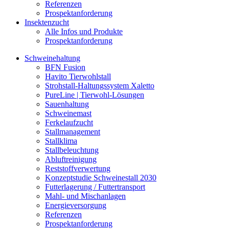
Referenzen
Prospektanforderung
Insektenzucht
Alle Infos und Produkte
Prospektanforderung
Schweinehaltung
BFN Fusion
Havito Tierwohlstall
Strohstall-Haltungssystem Xaletto
PureLine | Tierwohl-Lösungen
Sauenhaltung
Schweinemast
Ferkelaufzucht
Stallmanagement
Stallklima
Stallbeleuchtung
Abluftreinigung
Reststoffverwertung
Konzeptstudie Schweinestall 2030
Futterlagerung / Futtertransport
Mahl- und Mischanlagen
Energieversorgung
Referenzen
Prospektanforderung