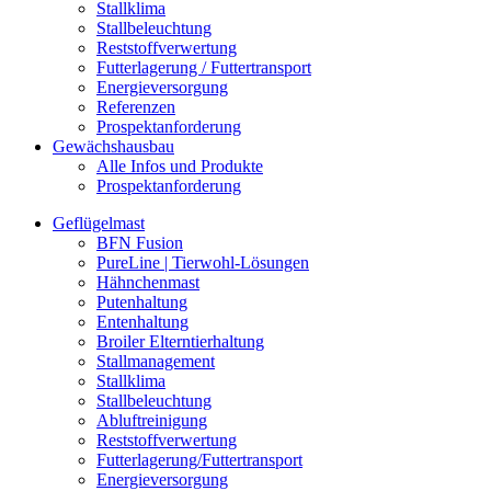
Stallklima
Stallbeleuchtung
Reststoffverwertung
Futterlagerung / Futtertransport
Energieversorgung
Referenzen
Prospektanforderung
Gewächshausbau
Alle Infos und Produkte
Prospektanforderung
Geflügelmast
BFN Fusion
PureLine | Tierwohl-Lösungen
Hähnchenmast
Putenhaltung
Entenhaltung
Broiler Elterntierhaltung
Stallmanagement
Stallklima
Stallbeleuchtung
Abluftreinigung
Reststoffverwertung
Futterlagerung/Futtertransport
Energieversorgung