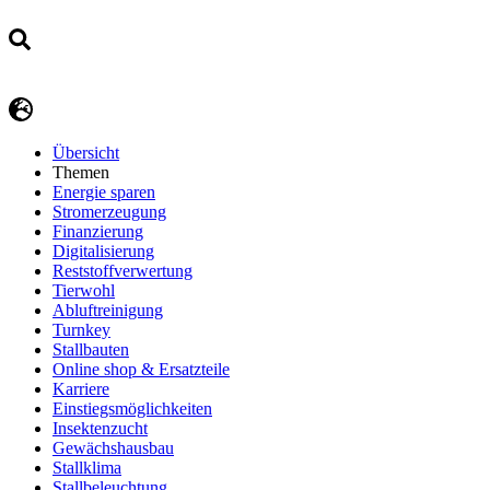
Übersicht
Themen
Energie sparen
Stromerzeugung
Finanzierung
Digitalisierung
Reststoffverwertung
Tierwohl
Abluftreinigung
Turnkey
Stallbauten
Online shop & Ersatzteile
Karriere
Einstiegsmöglichkeiten
Insektenzucht
Gewächshausbau
Stallklima
Stallbeleuchtung