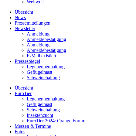
Weltweit
Übersicht
News
Pressemitteilungen
Newsletter
Anmeldung
Anmeldebestätigung
Abmeldung
Abmeldebestätigung
E-Mail existiert
Pressespiegel
Legehennenhaltung
Geflügelmast
Schweinehaltung
Übersicht
EuroTier
Legehennenhaltung
Geflügelmast
Schweinehaltung
Insektenzucht
EuroTier 2024: Orange Forum
Messen & Termine
Fotos