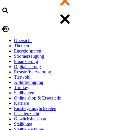
Übersicht
Themen
Energie sparen
Stromerzeugung
Finanzierung
Digitalisierung
Reststoffverwertung
Tierwohl
Abluftreinigung
Turnkey
Stallbauten
Online shop & Ersatzteile
Karriere
Einstiegsmöglichkeiten
Insektenzucht
Gewächshausbau
Stallklima
Stallbeleuchtung