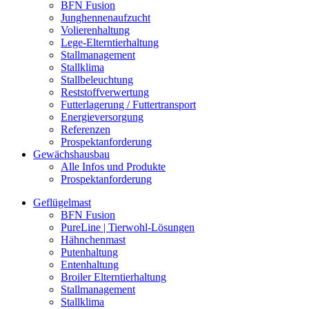
BFN Fusion
Junghennenaufzucht
Volierenhaltung
Lege-Elterntierhaltung
Stallmanagement
Stallklima
Stallbeleuchtung
Reststoffverwertung
Futterlagerung / Futtertransport
Energieversorgung
Referenzen
Prospektanforderung
Gewächshausbau
Alle Infos und Produkte
Prospektanforderung
Geflügelmast
BFN Fusion
PureLine | Tierwohl-Lösungen
Hähnchenmast
Putenhaltung
Entenhaltung
Broiler Elterntierhaltung
Stallmanagement
Stallklima