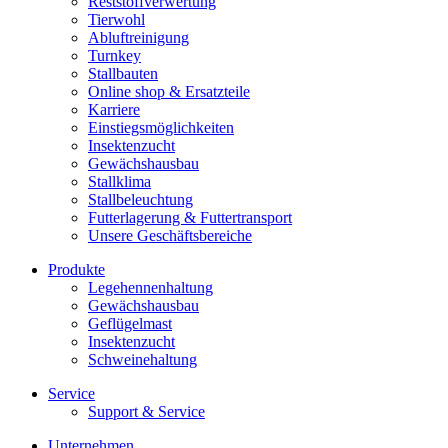
Reststoffverwertung
Tierwohl
Abluftreinigung
Turnkey
Stallbauten
Online shop & Ersatzteile
Karriere
Einstiegsmöglichkeiten
Insektenzucht
Gewächshausbau
Stallklima
Stallbeleuchtung
Futterlagerung & Futtertransport
Unsere Geschäftsbereiche
Produkte
Legehennenhaltung
Gewächshausbau
Geflügelmast
Insektenzucht
Schweinehaltung
Service
Support & Service
Unternehmen