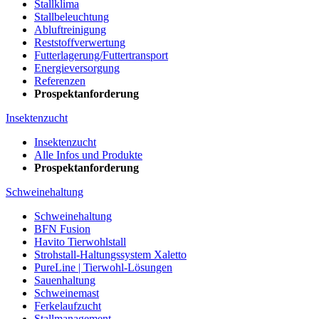
Stallklima
Stallbeleuchtung
Abluftreinigung
Reststoffverwertung
Futterlagerung/Futtertransport
Energieversorgung
Referenzen
Prospektanforderung
Insektenzucht
Insektenzucht
Alle Infos und Produkte
Prospektanforderung
Schweinehaltung
Schweinehaltung
BFN Fusion
Havito Tierwohlstall
Strohstall-Haltungssystem Xaletto
PureLine | Tierwohl-Lösungen
Sauenhaltung
Schweinemast
Ferkelaufzucht
Stallmanagement