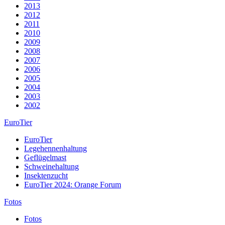
2013
2012
2011
2010
2009
2008
2007
2006
2005
2004
2003
2002
EuroTier
EuroTier
Legehennenhaltung
Geflügelmast
Schweinehaltung
Insektenzucht
EuroTier 2024: Orange Forum
Fotos
Fotos