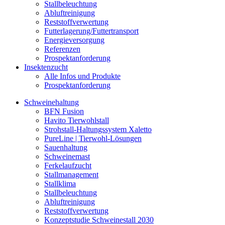
Stallbeleuchtung
Abluftreinigung
Reststoffverwertung
Futterlagerung/Futtertransport
Energieversorgung
Referenzen
Prospektanforderung
Insektenzucht
Alle Infos und Produkte
Prospektanforderung
Schweinehaltung
BFN Fusion
Havito Tierwohlstall
Strohstall-Haltungssystem Xaletto
PureLine | Tierwohl-Lösungen
Sauenhaltung
Schweinemast
Ferkelaufzucht
Stallmanagement
Stallklima
Stallbeleuchtung
Abluftreinigung
Reststoffverwertung
Konzeptstudie Schweinestall 2030