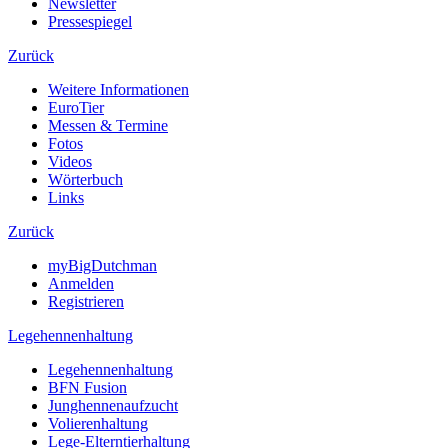
Newsletter
Pressespiegel
Zurück
Weitere Informationen
EuroTier
Messen & Termine
Fotos
Videos
Wörterbuch
Links
Zurück
myBigDutchman
Anmelden
Registrieren
Legehennenhaltung
Legehennenhaltung
BFN Fusion
Junghennenaufzucht
Volierenhaltung
Lege-Elterntierhaltung