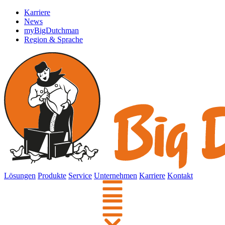
Karriere
News
myBigDutchman
Region & Sprache
Lösungen
Produkte
Service
Unternehmen
Karriere
Kontakt