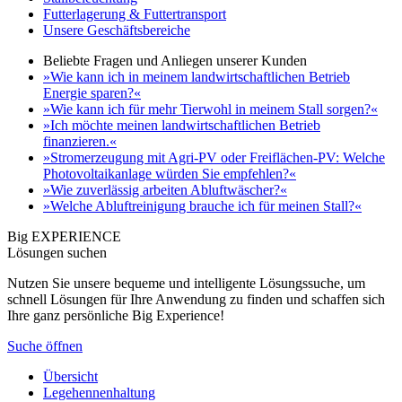
Futterlagerung & Futtertransport
Unsere Geschäftsbereiche
Beliebte Fragen und Anliegen unserer Kunden
»Wie kann ich in meinem landwirtschaftlichen Betrieb
Energie sparen?«
»Wie kann ich für mehr Tierwohl in meinem Stall sorgen?«
»Ich möchte meinen landwirtschaftlichen Betrieb
finanzieren.«
»Stromerzeugung mit Agri-PV oder Freiflächen-PV: Welche
Photovoltaikanlage würden Sie empfehlen?«
»Wie zuverlässig arbeiten Abluftwäscher?«
»Welche Abluftreinigung brauche ich für meinen Stall?«
Big EXPERIENCE
Lösungen suchen
Nutzen Sie unsere bequeme und intelligente Lösungssuche, um
schnell Lösungen für Ihre Anwendung zu finden und schaffen sich
Ihre ganz persönliche Big Experience!
Suche öffnen
Übersicht
Legehennenhaltung