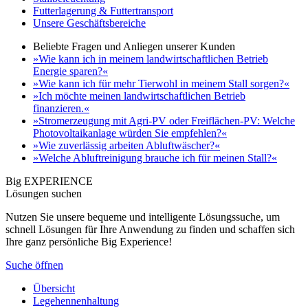
Futterlagerung & Futtertransport
Unsere Geschäftsbereiche
Beliebte Fragen und Anliegen unserer Kunden
»Wie kann ich in meinem landwirtschaftlichen Betrieb
Energie sparen?«
»Wie kann ich für mehr Tierwohl in meinem Stall sorgen?«
»Ich möchte meinen landwirtschaftlichen Betrieb
finanzieren.«
»Stromerzeugung mit Agri-PV oder Freiflächen-PV: Welche
Photovoltaikanlage würden Sie empfehlen?«
»Wie zuverlässig arbeiten Abluftwäscher?«
»Welche Abluftreinigung brauche ich für meinen Stall?«
Big EXPERIENCE
Lösungen suchen
Nutzen Sie unsere bequeme und intelligente Lösungssuche, um
schnell Lösungen für Ihre Anwendung zu finden und schaffen sich
Ihre ganz persönliche Big Experience!
Suche öffnen
Übersicht
Legehennenhaltung