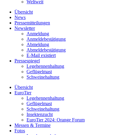
Weltweit
Übersicht
News
Pressemitteilungen
Newsletter
Anmeldung
Anmeldebestätigung
Abmeldung
Abmeldebestätigung
E-Mail existiert
Pressespiegel
Legehennenhaltung
Geflügelmast
Schweinehaltung
Übersicht
EuroTier
Legehennenhaltung
Geflügelmast
Schweinehaltung
Insektenzucht
EuroTier 2024: Orange Forum
Messen & Termine
Fotos