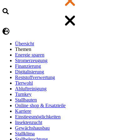
Übersicht
Themen
Energie sparen
Stromerzeugung
Finanzierung
Digitalisierung
Reststoffverwertung
Tierwohl
Abluftreinigung
Turnkey
Stallbauten
Online shop & Ersatzteile
Karriere
Einstiegsmöglichkeiten
Insektenzucht
Gewächshausbau
Stallklima
Stallbeleuchtung