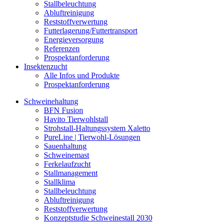
Stallbeleuchtung
Abluftreinigung
Reststoffverwertung
Futterlagerung/Futtertransport
Energieversorgung
Referenzen
Prospektanforderung
Insektenzucht
Alle Infos und Produkte
Prospektanforderung
Schweinehaltung
BFN Fusion
Havito Tierwohlstall
Strohstall-Haltungssystem Xaletto
PureLine | Tierwohl-Lösungen
Sauenhaltung
Schweinemast
Ferkelaufzucht
Stallmanagement
Stallklima
Stallbeleuchtung
Abluftreinigung
Reststoffverwertung
Konzeptstudie Schweinestall 2030