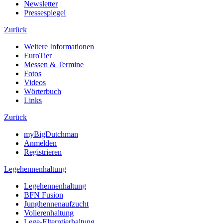
Newsletter
Pressespiegel
Zurück
Weitere Informationen
EuroTier
Messen & Termine
Fotos
Videos
Wörterbuch
Links
Zurück
myBigDutchman
Anmelden
Registrieren
Legehennenhaltung
Legehennenhaltung
BFN Fusion
Junghennenaufzucht
Volierenhaltung
Lege-Elterntierhaltung