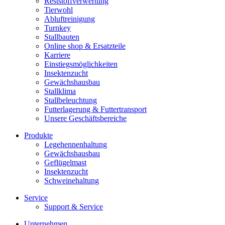
Reststoffverwertung
Tierwohl
Abluftreinigung
Turnkey
Stallbauten
Online shop & Ersatzteile
Karriere
Einstiegsmöglichkeiten
Insektenzucht
Gewächshausbau
Stallklima
Stallbeleuchtung
Futterlagerung & Futtertransport
Unsere Geschäftsbereiche
Produkte
Legehennenhaltung
Gewächshausbau
Geflügelmast
Insektenzucht
Schweinehaltung
Service
Support & Service
Unternehmen