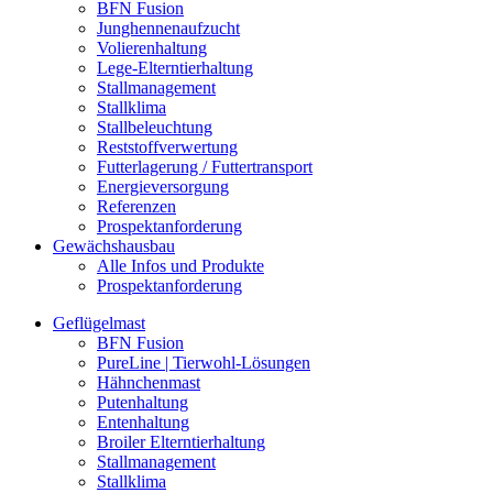
BFN Fusion
Junghennenaufzucht
Volierenhaltung
Lege-Elterntierhaltung
Stallmanagement
Stallklima
Stallbeleuchtung
Reststoffverwertung
Futterlagerung / Futtertransport
Energieversorgung
Referenzen
Prospektanforderung
Gewächshausbau
Alle Infos und Produkte
Prospektanforderung
Geflügelmast
BFN Fusion
PureLine | Tierwohl-Lösungen
Hähnchenmast
Putenhaltung
Entenhaltung
Broiler Elterntierhaltung
Stallmanagement
Stallklima