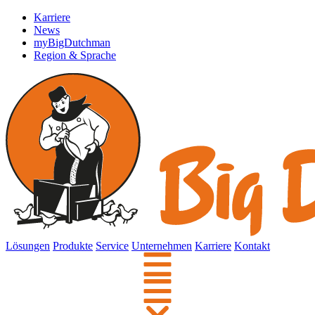
Karriere
News
myBigDutchman
Region & Sprache
Lösungen
Produkte
Service
Unternehmen
Karriere
Kontakt