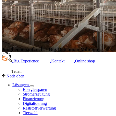
Junghennenaufzucht | Big Dutchman Volieren
Big Experience
Kontakt
Online shop
Teilen
Nach oben
Lösungen
Energie sparen
Stromerzeugung
Finanzierung
Digitalisierung
Reststoffverwertung
Tierwohl