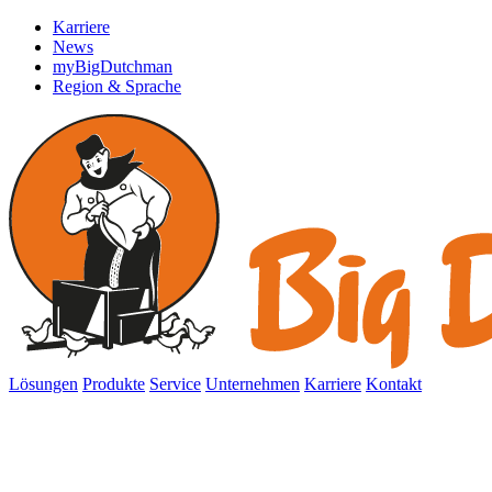
Karriere
News
myBigDutchman
Region & Sprache
Lösungen
Produkte
Service
Unternehmen
Karriere
Kontakt