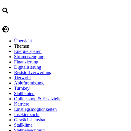
Übersicht
Themen
Energie sparen
Stromerzeugung
Finanzierung
Digitalisierung
Reststoffverwertung
Tierwohl
Abluftreinigung
Turnkey
Stallbauten
Online shop & Ersatzteile
Karriere
Einstiegsmöglichkeiten
Insektenzucht
Gewächshausbau
Stallklima
Stallbeleuchtung