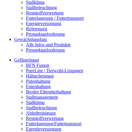
Stallklima
Stallbeleuchtung
Reststoffverwertung
Futterlagerung / Futtertransport
Energieversorgung
Referenzen
Prospektanforderung
Gewächshausbau
Alle Infos und Produkte
Prospektanforderung
Geflügelmast
BFN Fusion
PureLine | Tierwohl-Lösungen
Hähnchenmast
Putenhaltung
Entenhaltung
Broiler Elterntierhaltung
Stallmanagement
Stallklima
Stallbeleuchtung
Abluftreinigung
Reststoffverwertung
Futterlagerung/Futtertransport
Energieversorgung