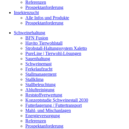
Referenzen
Prospektanforderung
Insektenzucht
Alle Infos und Produkte
Prospektanforderung
Schweinehaltung
BFN Fusion
Havito Tierwohlstall
Strohstall-Haltungssystem Xaletto
PureLine | Tierwohl-Lösungen
Sauenhaltung
Schweinemast
Ferkelaufzucht
Stallmanagement
Stallklima
Stallbeleuchtung
Abluftreinigung
Reststoffverwertung
Konzeptstudie Schweinestall 2030
Futterlagerung / Futtertransport
Mahl- und Mischanlagen
Energieversorgung
Referenzen
Prospektanforderung