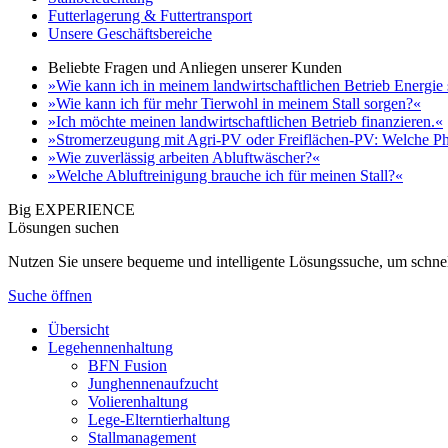
Futterlagerung & Futtertransport
Unsere Geschäftsbereiche
Beliebte Fragen und Anliegen unserer Kunden
»Wie kann ich in meinem landwirtschaftlichen Betrieb Energie
»Wie kann ich für mehr Tierwohl in meinem Stall sorgen?«
»Ich möchte meinen landwirtschaftlichen Betrieb finanzieren.«
»Stromerzeugung mit Agri-PV oder Freiflächen-PV: Welche Ph
»Wie zuverlässig arbeiten Abluftwäscher?«
»Welche Abluftreinigung brauche ich für meinen Stall?«
Big EXPERIENCE
Lösungen suchen
Nutzen Sie unsere bequeme und intelligente Lösungssuche, um schnel
Suche öffnen
Übersicht
Legehennenhaltung
BFN Fusion
Junghennenaufzucht
Volierenhaltung
Lege-Elterntierhaltung
Stallmanagement