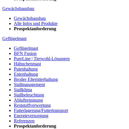
Gewächshausbau
Gewächshausbau
Alle Infos und Produkte
Prospektanforderung
Geflügelmast
Geflügelmast
BFN Fusion
PureLine | Tierwohl-Lösungen
Hähnchenmast
Putenhaltung
Entenhaltung
Broiler Elterntierhaltung
Stallmanagement
Stallklima
Stallbeleuchtung
Abluftreinigung
Reststoffverwertung
Futterlagerung/Futtertransport
Energieversorgung
Referenzen
Prospektanforderung