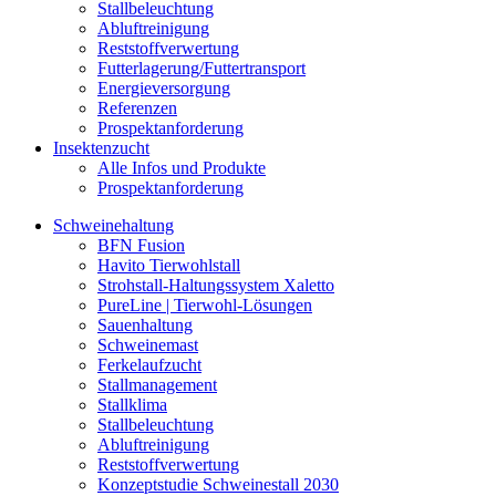
Stallbeleuchtung
Abluftreinigung
Reststoffverwertung
Futterlagerung/Futtertransport
Energieversorgung
Referenzen
Prospektanforderung
Insektenzucht
Alle Infos und Produkte
Prospektanforderung
Schweinehaltung
BFN Fusion
Havito Tierwohlstall
Strohstall-Haltungssystem Xaletto
PureLine | Tierwohl-Lösungen
Sauenhaltung
Schweinemast
Ferkelaufzucht
Stallmanagement
Stallklima
Stallbeleuchtung
Abluftreinigung
Reststoffverwertung
Konzeptstudie Schweinestall 2030