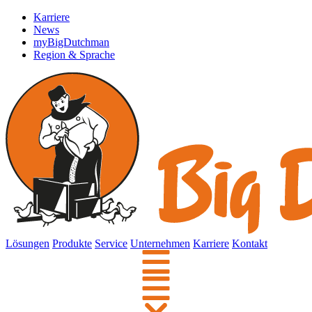
Karriere
News
myBigDutchman
Region & Sprache
Lösungen
Produkte
Service
Unternehmen
Karriere
Kontakt