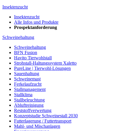
Insektenzucht
Insektenzucht
Alle Infos und Produkte
Prospektanforderung
Schweinehaltung
Schweinehaltung
BFN Fusion
Havito Tierwohlstall
Strohstall-Haltungssystem Xaletto
PureLine | Tierwohl-Lösungen
Sauenhaltung
Schweinemast
Ferkelaufzucht
Stallmanagement
Stallklima
Stallbeleuchtung
Abluftreinigung
Reststoffverwertung
Konzeptstudie Schweinestall 2030
Futterlagerung / Futtertransport
Mahl- und Mischanlagen