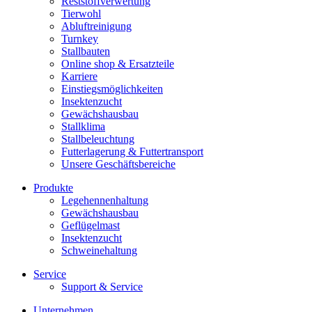
Reststoffverwertung
Tierwohl
Abluftreinigung
Turnkey
Stallbauten
Online shop & Ersatzteile
Karriere
Einstiegsmöglichkeiten
Insektenzucht
Gewächshausbau
Stallklima
Stallbeleuchtung
Futterlagerung & Futtertransport
Unsere Geschäftsbereiche
Produkte
Legehennenhaltung
Gewächshausbau
Geflügelmast
Insektenzucht
Schweinehaltung
Service
Support & Service
Unternehmen