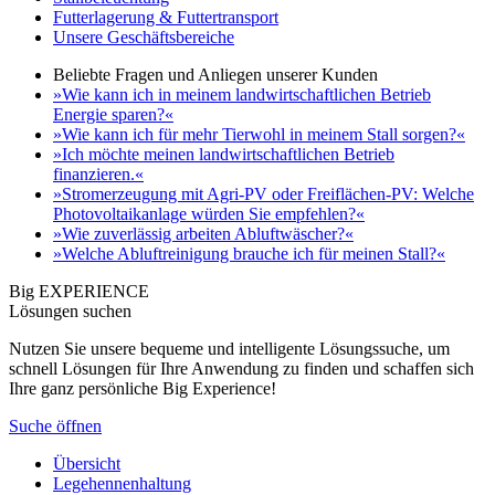
Futterlagerung & Futtertransport
Unsere Geschäftsbereiche
Beliebte Fragen und Anliegen unserer Kunden
»Wie kann ich in meinem landwirtschaftlichen Betrieb
Energie sparen?«
»Wie kann ich für mehr Tierwohl in meinem Stall sorgen?«
»Ich möchte meinen landwirtschaftlichen Betrieb
finanzieren.«
»Stromerzeugung mit Agri-PV oder Freiflächen-PV: Welche
Photovoltaikanlage würden Sie empfehlen?«
»Wie zuverlässig arbeiten Abluftwäscher?«
»Welche Abluftreinigung brauche ich für meinen Stall?«
Big EXPERIENCE
Lösungen suchen
Nutzen Sie unsere bequeme und intelligente Lösungssuche, um
schnell Lösungen für Ihre Anwendung zu finden und schaffen sich
Ihre ganz persönliche Big Experience!
Suche öffnen
Übersicht
Legehennenhaltung