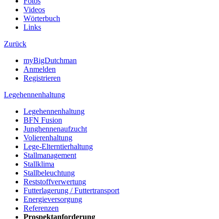
Fotos
Videos
Wörterbuch
Links
Zurück
myBigDutchman
Anmelden
Registrieren
Legehennenhaltung
Legehennenhaltung
BFN Fusion
Junghennenaufzucht
Volierenhaltung
Lege-Elterntierhaltung
Stallmanagement
Stallklima
Stallbeleuchtung
Reststoffverwertung
Futterlagerung / Futtertransport
Energieversorgung
Referenzen
Prospektanforderung