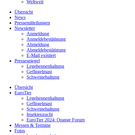
Weltweit
Übersicht
News
Pressemitteilungen
Newsletter
Anmeldung
Anmeldebestätigung
Abmeldung
Abmeldebestätigung
E-Mail existiert
Pressespiegel
Legehennenhaltung
Geflügelmast
Schweinehaltung
Übersicht
EuroTier
Legehennenhaltung
Geflügelmast
Schweinehaltung
Insektenzucht
EuroTier 2024: Orange Forum
Messen & Termine
Fotos