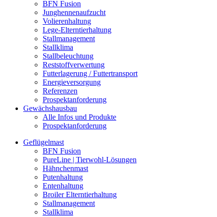
BFN Fusion
Junghennenaufzucht
Volierenhaltung
Lege-Elterntierhaltung
Stallmanagement
Stallklima
Stallbeleuchtung
Reststoffverwertung
Futterlagerung / Futtertransport
Energieversorgung
Referenzen
Prospektanforderung
Gewächshausbau
Alle Infos und Produkte
Prospektanforderung
Geflügelmast
BFN Fusion
PureLine | Tierwohl-Lösungen
Hähnchenmast
Putenhaltung
Entenhaltung
Broiler Elterntierhaltung
Stallmanagement
Stallklima