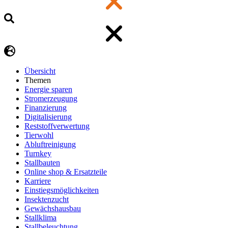
Übersicht
Themen
Energie sparen
Stromerzeugung
Finanzierung
Digitalisierung
Reststoffverwertung
Tierwohl
Abluftreinigung
Turnkey
Stallbauten
Online shop & Ersatzteile
Karriere
Einstiegsmöglichkeiten
Insektenzucht
Gewächshausbau
Stallklima
Stallbeleuchtung