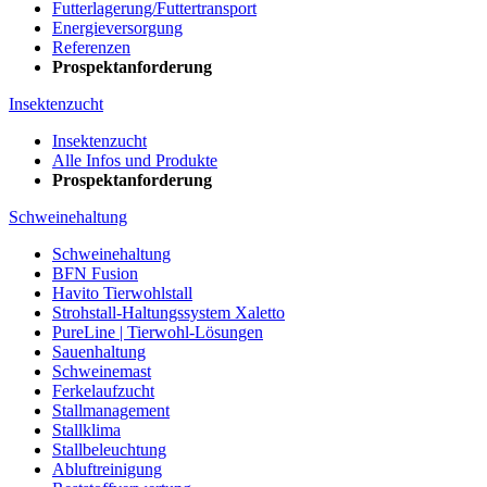
Futterlagerung/Futtertransport
Energieversorgung
Referenzen
Prospektanforderung
Insektenzucht
Insektenzucht
Alle Infos und Produkte
Prospektanforderung
Schweinehaltung
Schweinehaltung
BFN Fusion
Havito Tierwohlstall
Strohstall-Haltungssystem Xaletto
PureLine | Tierwohl-Lösungen
Sauenhaltung
Schweinemast
Ferkelaufzucht
Stallmanagement
Stallklima
Stallbeleuchtung
Abluftreinigung