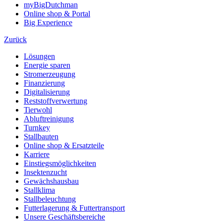
myBigDutchman
Online shop & Portal
Big Experience
Zurück
Lösungen
Energie sparen
Stromerzeugung
Finanzierung
Digitalisierung
Reststoffverwertung
Tierwohl
Abluftreinigung
Turnkey
Stallbauten
Online shop & Ersatzteile
Karriere
Einstiegsmöglichkeiten
Insektenzucht
Gewächshausbau
Stallklima
Stallbeleuchtung
Futterlagerung & Futtertransport
Unsere Geschäftsbereiche