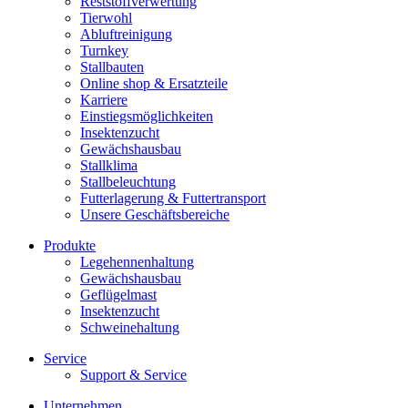
Reststoffverwertung
Tierwohl
Abluftreinigung
Turnkey
Stallbauten
Online shop & Ersatzteile
Karriere
Einstiegsmöglichkeiten
Insektenzucht
Gewächshausbau
Stallklima
Stallbeleuchtung
Futterlagerung & Futtertransport
Unsere Geschäftsbereiche
Produkte
Legehennenhaltung
Gewächshausbau
Geflügelmast
Insektenzucht
Schweinehaltung
Service
Support & Service
Unternehmen