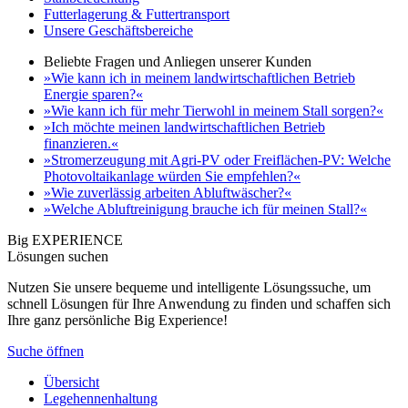
Futterlagerung & Futtertransport
Unsere Geschäftsbereiche
Beliebte Fragen und Anliegen unserer Kunden
»Wie kann ich in meinem landwirtschaftlichen Betrieb
Energie sparen?«
»Wie kann ich für mehr Tierwohl in meinem Stall sorgen?«
»Ich möchte meinen landwirtschaftlichen Betrieb
finanzieren.«
»Stromerzeugung mit Agri-PV oder Freiflächen-PV: Welche
Photovoltaikanlage würden Sie empfehlen?«
»Wie zuverlässig arbeiten Abluftwäscher?«
»Welche Abluftreinigung brauche ich für meinen Stall?«
Big EXPERIENCE
Lösungen suchen
Nutzen Sie unsere bequeme und intelligente Lösungssuche, um
schnell Lösungen für Ihre Anwendung zu finden und schaffen sich
Ihre ganz persönliche Big Experience!
Suche öffnen
Übersicht
Legehennenhaltung