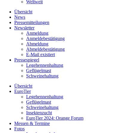
Weltweit
Übersicht
News
Pressemitteilungen
Newsletter
Anmeldung
Anmeldebestätigung
Abmeldung
Abmeldebestätigung
E-Mail existiert
Pressespiegel
Legehennenhaltung
Geflügelmast
Schweinehaltung
Übersicht
EuroTier
Legehennenhaltung
Geflügelmast
Schweinehaltung
Insektenzucht
EuroTier 2024: Orange Forum
Messen & Termine
Fotos