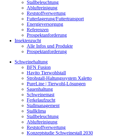
Stallbeleuchtung
Abluftreinigung
Reststoffverwertung
Futterlagerung/Futtertransport
Energieversorgung
Referenzen
Prospektanforderung
Insektenzucht
Alle Infos und Produkte
Prospektanforderung
Schweinehaltung
BFN Fusion
Havito Tierwohlstall
Strohstall-Haltungssystem Xaletto
PureLine | Tierwohl-Lösungen
Sauenhaltung
Schweinemast
Ferkelaufzucht
Stallmanagement
Stallklima
Stallbeleuchtung
Abluftreinigung
Reststoffverwertung
Konzeptstudie Schweinestall 2030