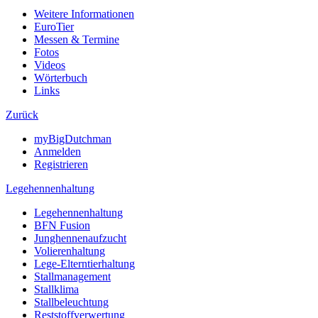
Weitere Informationen
EuroTier
Messen & Termine
Fotos
Videos
Wörterbuch
Links
Zurück
myBigDutchman
Anmelden
Registrieren
Legehennenhaltung
Legehennenhaltung
BFN Fusion
Junghennenaufzucht
Volierenhaltung
Lege-Elterntierhaltung
Stallmanagement
Stallklima
Stallbeleuchtung
Reststoffverwertung