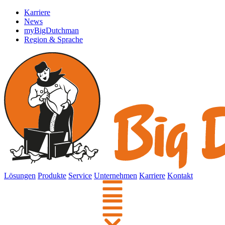
Karriere
News
myBigDutchman
Region & Sprache
Lösungen
Produkte
Service
Unternehmen
Karriere
Kontakt