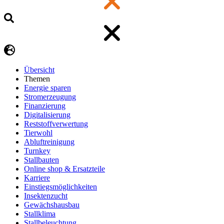
Übersicht
Themen
Energie sparen
Stromerzeugung
Finanzierung
Digitalisierung
Reststoffverwertung
Tierwohl
Abluftreinigung
Turnkey
Stallbauten
Online shop & Ersatzteile
Karriere
Einstiegsmöglichkeiten
Insektenzucht
Gewächshausbau
Stallklima
Stallbeleuchtung