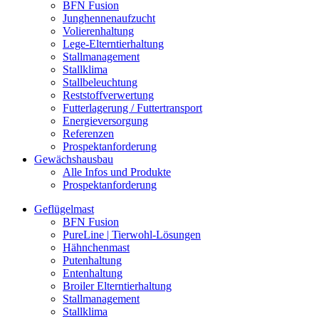
BFN Fusion
Junghennenaufzucht
Volierenhaltung
Lege-Elterntierhaltung
Stallmanagement
Stallklima
Stallbeleuchtung
Reststoffverwertung
Futterlagerung / Futtertransport
Energieversorgung
Referenzen
Prospektanforderung
Gewächshausbau
Alle Infos und Produkte
Prospektanforderung
Geflügelmast
BFN Fusion
PureLine | Tierwohl-Lösungen
Hähnchenmast
Putenhaltung
Entenhaltung
Broiler Elterntierhaltung
Stallmanagement
Stallklima