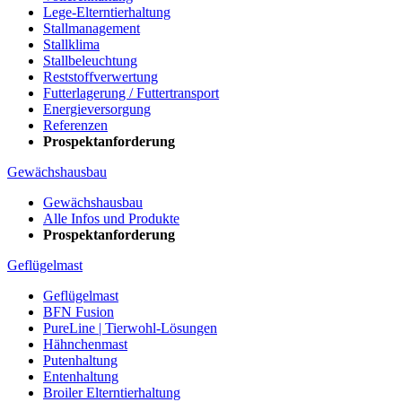
Lege-Elterntierhaltung
Stallmanagement
Stallklima
Stallbeleuchtung
Reststoffverwertung
Futterlagerung / Futtertransport
Energieversorgung
Referenzen
Prospektanforderung
Gewächshausbau
Gewächshausbau
Alle Infos und Produkte
Prospektanforderung
Geflügelmast
Geflügelmast
BFN Fusion
PureLine | Tierwohl-Lösungen
Hähnchenmast
Putenhaltung
Entenhaltung
Broiler Elterntierhaltung