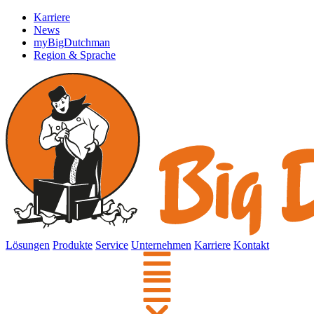
Karriere
News
myBigDutchman
Region & Sprache
Lösungen
Produkte
Service
Unternehmen
Karriere
Kontakt