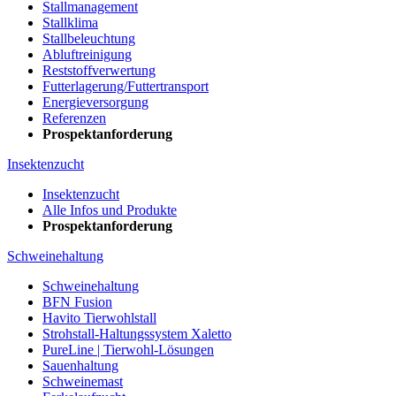
Stallmanagement
Stallklima
Stallbeleuchtung
Abluftreinigung
Reststoffverwertung
Futterlagerung/Futtertransport
Energieversorgung
Referenzen
Prospektanforderung
Insektenzucht
Insektenzucht
Alle Infos und Produkte
Prospektanforderung
Schweinehaltung
Schweinehaltung
BFN Fusion
Havito Tierwohlstall
Strohstall-Haltungssystem Xaletto
PureLine | Tierwohl-Lösungen
Sauenhaltung
Schweinemast