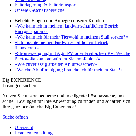
Futterlagerung & Futtertransport
Unsere Geschäftsbereiche
Beliebte Fragen und Anliegen unserer Kunden
»Wie kann ich in meinem landwirtschaftlichen Betrieb
Energie sparen?«
»Wie kann ich für mehr Tierwohl in meinem Stall sorgen?«
»Ich möchte meinen landwirtschaftlichen Betrieb
finanzieren.«
»Stromerzeugung mit Agri-PV oder Freiflächen-PV: Welche
Photovoltaikanlage würden Sie empfehlen?«
»Wie zuverlässig arbeiten Abluftwäscher?«
»Welche Abluftreinigung brauche ich für meinen Stall?«
Big EXPERIENCE
Lösungen suchen
Nutzen Sie unsere bequeme und intelligente Lösungssuche, um
schnell Lösungen für Ihre Anwendung zu finden und schaffen sich
Ihre ganz persönliche Big Experience!
Suche öffnen
Übersicht
Legehennenhaltung