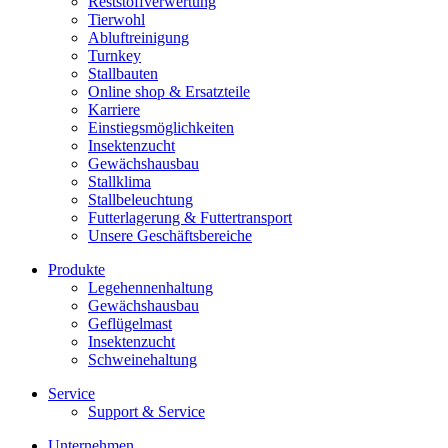
Reststoffverwertung
Tierwohl
Abluftreinigung
Turnkey
Stallbauten
Online shop & Ersatzteile
Karriere
Einstiegsmöglichkeiten
Insektenzucht
Gewächshausbau
Stallklima
Stallbeleuchtung
Futterlagerung & Futtertransport
Unsere Geschäftsbereiche
Produkte
Legehennenhaltung
Gewächshausbau
Geflügelmast
Insektenzucht
Schweinehaltung
Service
Support & Service
Unternehmen