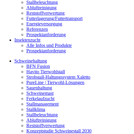
Stallbeleuchtung
Abluftreinigung
Reststoffverwertung
Futterlagerung/Futtertransport
Energieversorgung
Referenzen
Prospektanforderung
Insektenzucht
Alle Infos und Produkte
Prospektanforderung
Schweinehaltung
BFN Fusion
Havito Tierwohlstall
Strohstall-Haltungssystem Xaletto
PureLine | Tierwohl-Lösungen
Sauenhaltung
Schweinemast
Ferkelaufzucht
Stallmanagement
Stallklima
Stallbeleuchtung
Abluftreinigung
Reststoffverwertung
Konzeptstudie Schweinestall 2030