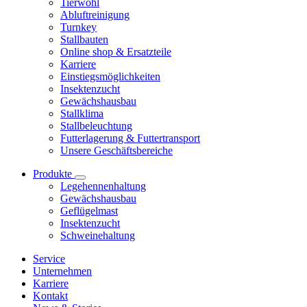
Tierwohl
Abluftreinigung
Turnkey
Stallbauten
Online shop & Ersatzteile
Karriere
Einstiegsmöglichkeiten
Insektenzucht
Gewächshausbau
Stallklima
Stallbeleuchtung
Futterlagerung & Futtertransport
Unsere Geschäftsbereiche
Produkte
Legehennenhaltung
Gewächshausbau
Geflügelmast
Insektenzucht
Schweinehaltung
Service
Unternehmen
Karriere
Kontakt