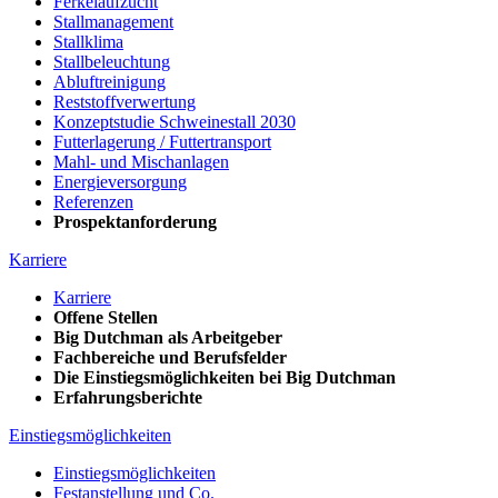
Ferkelaufzucht
Stallmanagement
Stallklima
Stallbeleuchtung
Abluftreinigung
Reststoffverwertung
Konzeptstudie Schweinestall 2030
Futterlagerung / Futtertransport
Mahl- und Mischanlagen
Energieversorgung
Referenzen
Prospektanforderung
Karriere
Karriere
Offene Stellen
Big Dutchman als Arbeitgeber
Fachbereiche und Berufsfelder
Die Einstiegsmöglichkeiten bei Big Dutchman
Erfahrungsberichte
Einstiegsmöglichkeiten
Einstiegsmöglichkeiten
Festanstellung und Co.