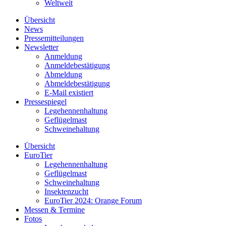
Weltweit
Übersicht
News
Pressemitteilungen
Newsletter
Anmeldung
Anmeldebestätigung
Abmeldung
Abmeldebestätigung
E-Mail existiert
Pressespiegel
Legehennenhaltung
Geflügelmast
Schweinehaltung
Übersicht
EuroTier
Legehennenhaltung
Geflügelmast
Schweinehaltung
Insektenzucht
EuroTier 2024: Orange Forum
Messen & Termine
Fotos