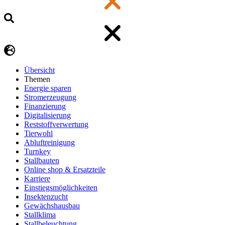
Übersicht
Themen
Energie sparen
Stromerzeugung
Finanzierung
Digitalisierung
Reststoffverwertung
Tierwohl
Abluftreinigung
Turnkey
Stallbauten
Online shop & Ersatzteile
Karriere
Einstiegsmöglichkeiten
Insektenzucht
Gewächshausbau
Stallklima
Stallbeleuchtung