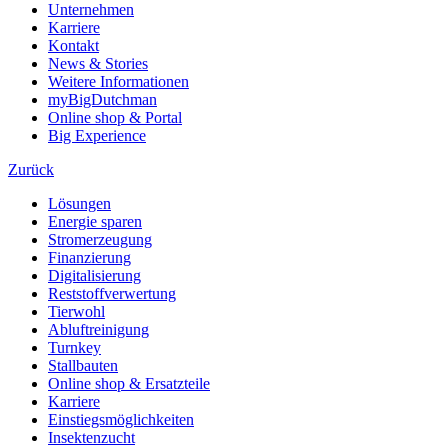
Unternehmen
Karriere
Kontakt
News & Stories
Weitere Informationen
myBigDutchman
Online shop & Portal
Big Experience
Zurück
Lösungen
Energie sparen
Stromerzeugung
Finanzierung
Digitalisierung
Reststoffverwertung
Tierwohl
Abluftreinigung
Turnkey
Stallbauten
Online shop & Ersatzteile
Karriere
Einstiegsmöglichkeiten
Insektenzucht