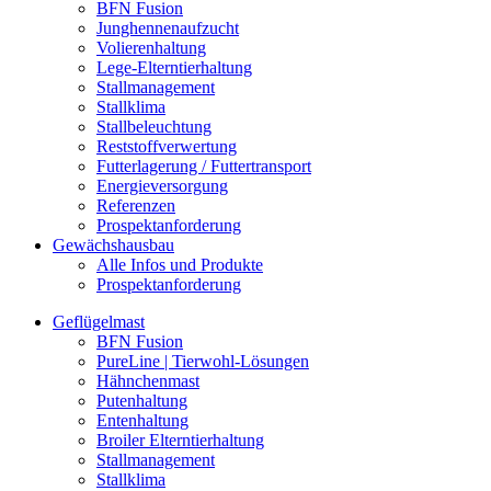
BFN Fusion
Junghennenaufzucht
Volierenhaltung
Lege-Elterntierhaltung
Stallmanagement
Stallklima
Stallbeleuchtung
Reststoffverwertung
Futterlagerung / Futtertransport
Energieversorgung
Referenzen
Prospektanforderung
Gewächshausbau
Alle Infos und Produkte
Prospektanforderung
Geflügelmast
BFN Fusion
PureLine | Tierwohl-Lösungen
Hähnchenmast
Putenhaltung
Entenhaltung
Broiler Elterntierhaltung
Stallmanagement
Stallklima