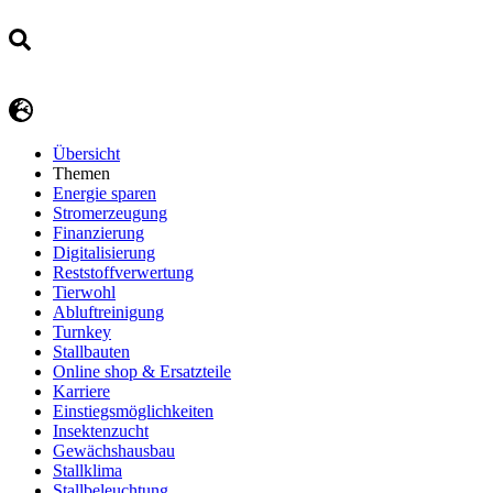
Übersicht
Themen
Energie sparen
Stromerzeugung
Finanzierung
Digitalisierung
Reststoffverwertung
Tierwohl
Abluftreinigung
Turnkey
Stallbauten
Online shop & Ersatzteile
Karriere
Einstiegsmöglichkeiten
Insektenzucht
Gewächshausbau
Stallklima
Stallbeleuchtung