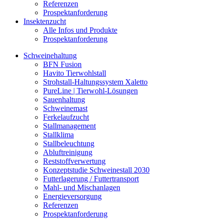
Referenzen
Prospektanforderung
Insektenzucht
Alle Infos und Produkte
Prospektanforderung
Schweinehaltung
BFN Fusion
Havito Tierwohlstall
Strohstall-Haltungssystem Xaletto
PureLine | Tierwohl-Lösungen
Sauenhaltung
Schweinemast
Ferkelaufzucht
Stallmanagement
Stallklima
Stallbeleuchtung
Abluftreinigung
Reststoffverwertung
Konzeptstudie Schweinestall 2030
Futterlagerung / Futtertransport
Mahl- und Mischanlagen
Energieversorgung
Referenzen
Prospektanforderung