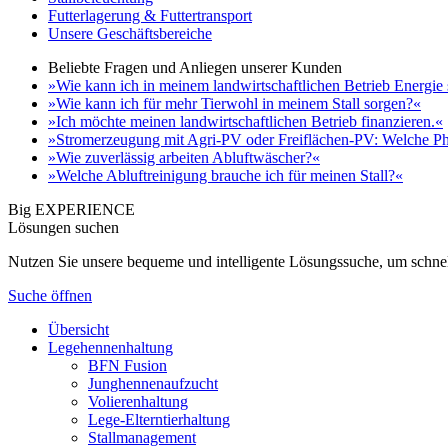
Futterlagerung & Futtertransport
Unsere Geschäftsbereiche
Beliebte Fragen und Anliegen unserer Kunden
»Wie kann ich in meinem landwirtschaftlichen Betrieb Energie
»Wie kann ich für mehr Tierwohl in meinem Stall sorgen?«
»Ich möchte meinen landwirtschaftlichen Betrieb finanzieren.«
»Stromerzeugung mit Agri-PV oder Freiflächen-PV: Welche Ph
»Wie zuverlässig arbeiten Abluftwäscher?«
»Welche Abluftreinigung brauche ich für meinen Stall?«
Big EXPERIENCE
Lösungen suchen
Nutzen Sie unsere bequeme und intelligente Lösungssuche, um schnel
Suche öffnen
Übersicht
Legehennenhaltung
BFN Fusion
Junghennenaufzucht
Volierenhaltung
Lege-Elterntierhaltung
Stallmanagement