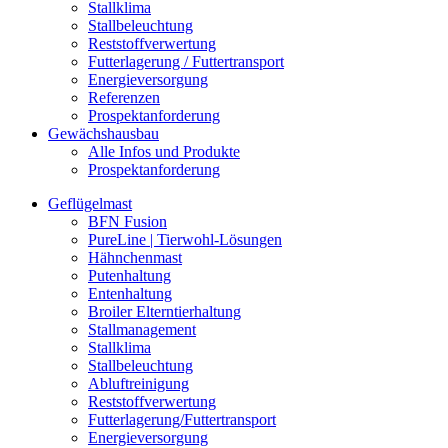
Stallklima
Stallbeleuchtung
Reststoffverwertung
Futterlagerung / Futtertransport
Energieversorgung
Referenzen
Prospektanforderung
Gewächshausbau
Alle Infos und Produkte
Prospektanforderung
Geflügelmast
BFN Fusion
PureLine | Tierwohl-Lösungen
Hähnchenmast
Putenhaltung
Entenhaltung
Broiler Elterntierhaltung
Stallmanagement
Stallklima
Stallbeleuchtung
Abluftreinigung
Reststoffverwertung
Futterlagerung/Futtertransport
Energieversorgung