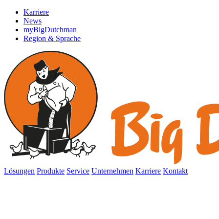
Karriere
News
myBigDutchman
Region & Sprache
Lösungen
Produkte
Service
Unternehmen
Karriere
Kontakt