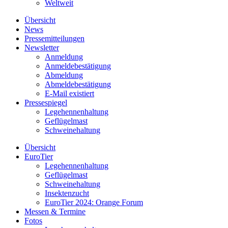
Weltweit
Übersicht
News
Pressemitteilungen
Newsletter
Anmeldung
Anmeldebestätigung
Abmeldung
Abmeldebestätigung
E-Mail existiert
Pressespiegel
Legehennenhaltung
Geflügelmast
Schweinehaltung
Übersicht
EuroTier
Legehennenhaltung
Geflügelmast
Schweinehaltung
Insektenzucht
EuroTier 2024: Orange Forum
Messen & Termine
Fotos