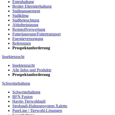
Entenhaltung
Broiler Elterntierhaltung
Stallmanagement
Stallklima
Stallbeleuchtung
Abluftreinigung
Reststoffverwertung
Futterlagerung/Futtertransport
Energieversorgung
Referenzen
Prospektanforderung
Insektenzucht
Insektenzucht
Alle Infos und Produkte
Prospektanforderung
Schweinehaltung
Schweinehaltung
BFN Fusion
Havito Tierwohlstall
Strohstall-Haltungssystem Xaletto
PureLine | Tierwohl-Lösungen