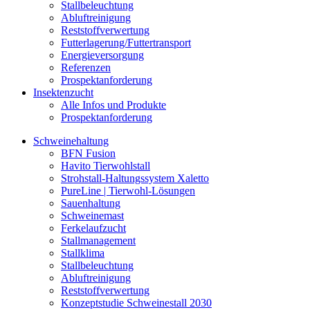
Stallbeleuchtung
Abluftreinigung
Reststoffverwertung
Futterlagerung/Futtertransport
Energieversorgung
Referenzen
Prospektanforderung
Insektenzucht
Alle Infos und Produkte
Prospektanforderung
Schweinehaltung
BFN Fusion
Havito Tierwohlstall
Strohstall-Haltungssystem Xaletto
PureLine | Tierwohl-Lösungen
Sauenhaltung
Schweinemast
Ferkelaufzucht
Stallmanagement
Stallklima
Stallbeleuchtung
Abluftreinigung
Reststoffverwertung
Konzeptstudie Schweinestall 2030