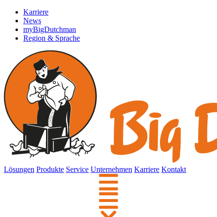
Karriere
News
myBigDutchman
Region & Sprache
Lösungen
Produkte
Service
Unternehmen
Karriere
Kontakt