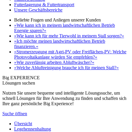
Futterlagerung & Futtertransport
Unsere Geschäftsbereiche
Beliebte Fragen und Anliegen unserer Kunden
»Wie kann ich in meinem landwirtschaftlichen Betrieb
Energie sparen?«
»Wie kann ich für mehr Tierwohl in meinem Stall sorgen?«
»Ich möchte meinen landwirtschaftlichen Betrieb
finanzieren.«
»Stromerzeugung mit Agri-PV oder Freiflächen-PV: Welche
Photovoltaikanlage würden Sie empfehlen?«
»Wie zuverlässig arbeiten Abluftwäscher?«
»Welche Abluftreinigung brauche ich für meinen Stall?«
Big EXPERIENCE
Lösungen suchen
Nutzen Sie unsere bequeme und intelligente Lösungssuche, um
schnell Lösungen für Ihre Anwendung zu finden und schaffen sich
Ihre ganz persönliche Big Experience!
Suche öffnen
Übersicht
Legehennenhaltung