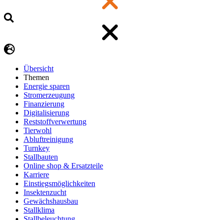
Übersicht
Themen
Energie sparen
Stromerzeugung
Finanzierung
Digitalisierung
Reststoffverwertung
Tierwohl
Abluftreinigung
Turnkey
Stallbauten
Online shop & Ersatzteile
Karriere
Einstiegsmöglichkeiten
Insektenzucht
Gewächshausbau
Stallklima
Stallbeleuchtung