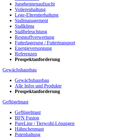
Junghennenaufzucht
Volierenhaltung
Lege-Elterntierhaltung
Stallmanagement
Stallklima
Stallbeleuchtung
Reststoffverwertung
Futterlagerung / Futtertransport
Energieversorgung
Referenzen
Prospektanforderung
Gewächshausbau
Gewächshausbau
Alle Infos und Produkte
Prospektanforderung
Geflügelmast
Geflügelmast
BFN Fusion
PureLine | Tierwohl-Lösungen
Hähnchenmast
Putenhaltung