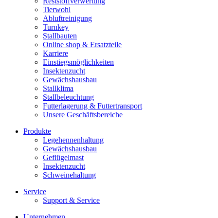
Reststoffverwertung
Tierwohl
Abluftreinigung
Turnkey
Stallbauten
Online shop & Ersatzteile
Karriere
Einstiegsmöglichkeiten
Insektenzucht
Gewächshausbau
Stallklima
Stallbeleuchtung
Futterlagerung & Futtertransport
Unsere Geschäftsbereiche
Produkte
Legehennenhaltung
Gewächshausbau
Geflügelmast
Insektenzucht
Schweinehaltung
Service
Support & Service
Unternehmen