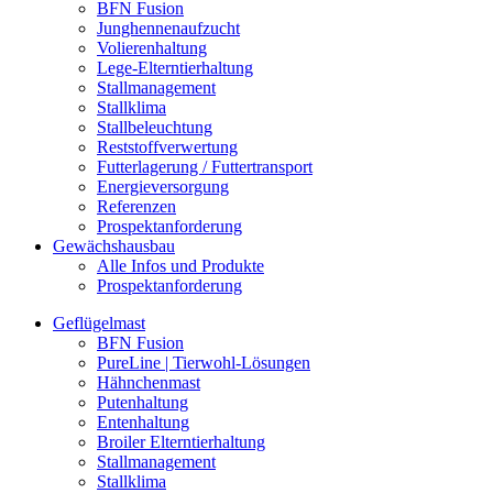
BFN Fusion
Junghennenaufzucht
Volierenhaltung
Lege-Elterntierhaltung
Stallmanagement
Stallklima
Stallbeleuchtung
Reststoffverwertung
Futterlagerung / Futtertransport
Energieversorgung
Referenzen
Prospektanforderung
Gewächshausbau
Alle Infos und Produkte
Prospektanforderung
Geflügelmast
BFN Fusion
PureLine | Tierwohl-Lösungen
Hähnchenmast
Putenhaltung
Entenhaltung
Broiler Elterntierhaltung
Stallmanagement
Stallklima