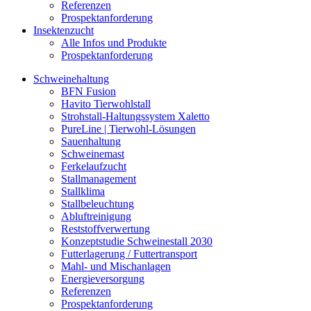
Referenzen
Prospektanforderung
Insektenzucht
Alle Infos und Produkte
Prospektanforderung
Schweinehaltung
BFN Fusion
Havito Tierwohlstall
Strohstall-Haltungssystem Xaletto
PureLine | Tierwohl-Lösungen
Sauenhaltung
Schweinemast
Ferkelaufzucht
Stallmanagement
Stallklima
Stallbeleuchtung
Abluftreinigung
Reststoffverwertung
Konzeptstudie Schweinestall 2030
Futterlagerung / Futtertransport
Mahl- und Mischanlagen
Energieversorgung
Referenzen
Prospektanforderung