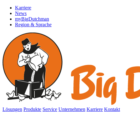
Karriere
News
myBigDutchman
Region & Sprache
Lösungen
Produkte
Service
Unternehmen
Karriere
Kontakt