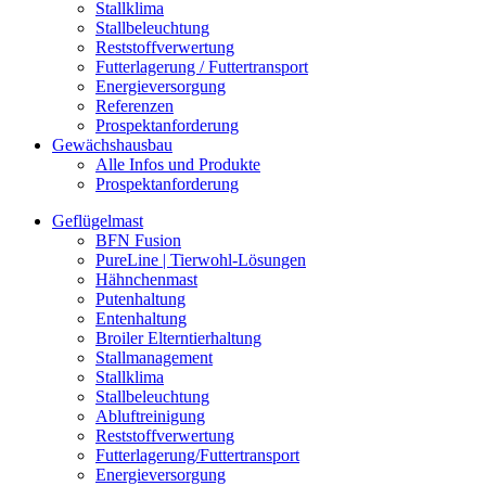
Stallklima
Stallbeleuchtung
Reststoffverwertung
Futterlagerung / Futtertransport
Energieversorgung
Referenzen
Prospektanforderung
Gewächshausbau
Alle Infos und Produkte
Prospektanforderung
Geflügelmast
BFN Fusion
PureLine | Tierwohl-Lösungen
Hähnchenmast
Putenhaltung
Entenhaltung
Broiler Elterntierhaltung
Stallmanagement
Stallklima
Stallbeleuchtung
Abluftreinigung
Reststoffverwertung
Futterlagerung/Futtertransport
Energieversorgung