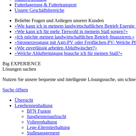
Futterlagerung & Futtertransport
Unsere Geschäftsbereiche
Beliebte Fragen und Anliegen unserer Kunden
»Wie kann ich in meinem landwirtschaftlichen Betrieb Energie
»Wie kann ich für mehr Tierwohl in meinem Stall sorgen?«
»Ich möchte meinen landwirtschaftlichen Betrieb finanzieren.«
»Stromerzeugung mit Agri-PV oder Freiflächen-PV: Welche Ph
»Wie zuverlässig arbeiten Abluftwäscher?«
»Welche Abluftreinigung brauche ich für meinen Stall?«
Big EXPERIENCE
Lösungen suchen
Nutzen Sie unsere bequeme und intelligente Lösungssuche, um schnel
Suche öffnen
Übersicht
Legehennenhaltung
BFN Fusion
Junghennenaufzucht
Volierenhaltung
Lege-Elterntierhaltung
Stallmanagement