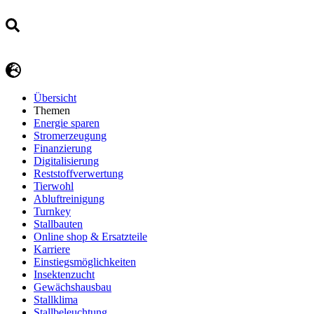
Übersicht
Themen
Energie sparen
Stromerzeugung
Finanzierung
Digitalisierung
Reststoffverwertung
Tierwohl
Abluftreinigung
Turnkey
Stallbauten
Online shop & Ersatzteile
Karriere
Einstiegsmöglichkeiten
Insektenzucht
Gewächshausbau
Stallklima
Stallbeleuchtung