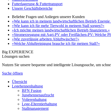
Futterlagerung & Futtertransport
Unsere Geschäftsbereiche
Beliebte Fragen und Anliegen unserer Kunden
»Wie kann ich in meinem landwirtschaftlichen Betrieb Energie
»Wie kann ich für mehr Tierwohl in meinem Stall sorgen?«
»Ich möchte meinen landwirtschaftlichen Betrieb finanzieren.«
»Stromerzeugung mit Agri-PV oder Freiflächen-PV: Welche Ph
»Wie zuverlässig arbeiten Abluftwäscher?«
»Welche Abluftreinigung brauche ich für meinen Stall?«
Big EXPERIENCE
Lösungen suchen
Nutzen Sie unsere bequeme und intelligente Lösungssuche, um schnel
Suche öffnen
Übersicht
Legehennenhaltung
BFN Fusion
Junghennenaufzucht
Volierenhaltung
Lege-Elterntierhaltung
Stallmanagement