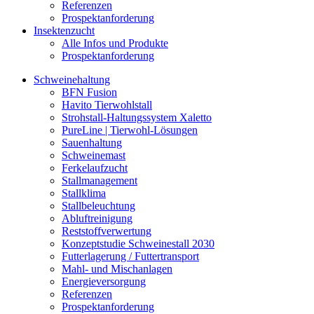
Referenzen
Prospektanforderung
Insektenzucht
Alle Infos und Produkte
Prospektanforderung
Schweinehaltung
BFN Fusion
Havito Tierwohlstall
Strohstall-Haltungssystem Xaletto
PureLine | Tierwohl-Lösungen
Sauenhaltung
Schweinemast
Ferkelaufzucht
Stallmanagement
Stallklima
Stallbeleuchtung
Abluftreinigung
Reststoffverwertung
Konzeptstudie Schweinestall 2030
Futterlagerung / Futtertransport
Mahl- und Mischanlagen
Energieversorgung
Referenzen
Prospektanforderung