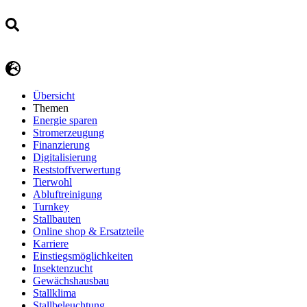
Übersicht
Themen
Energie sparen
Stromerzeugung
Finanzierung
Digitalisierung
Reststoffverwertung
Tierwohl
Abluftreinigung
Turnkey
Stallbauten
Online shop & Ersatzteile
Karriere
Einstiegsmöglichkeiten
Insektenzucht
Gewächshausbau
Stallklima
Stallbeleuchtung