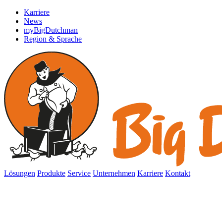
Karriere
News
myBigDutchman
Region & Sprache
Lösungen
Produkte
Service
Unternehmen
Karriere
Kontakt