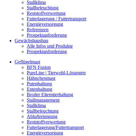
Stallklima
Stallbeleuchtung
Reststoffverwertung
Futterlagerung / Futtertransport
Energieversorgung
Referenzen
Prospektanforderung
Gewächshausbau
Alle Infos und Produkte
Prospektanforderung
Geflügelmast
BFN Fusion
PureLine | Tierwohl-Lösungen
Hähnchenmast
Putenhaltung
Entenhaltung
Broiler Elterntierhaltung
Stallmanagement
Stallklima
Stallbeleuchtung
Abluftreinigung
Reststoffverwertung
Futterlagerung/Futtertransport
Energieversorgung