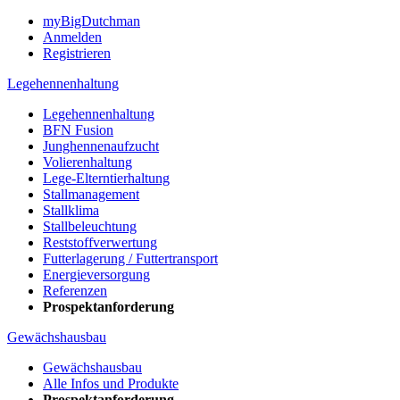
myBigDutchman
Anmelden
Registrieren
Legehennenhaltung
Legehennenhaltung
BFN Fusion
Junghennenaufzucht
Volierenhaltung
Lege-Elterntierhaltung
Stallmanagement
Stallklima
Stallbeleuchtung
Reststoffverwertung
Futterlagerung / Futtertransport
Energieversorgung
Referenzen
Prospektanforderung
Gewächshausbau
Gewächshausbau
Alle Infos und Produkte
Prospektanforderung