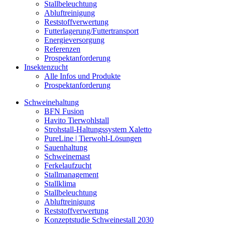
Stallbeleuchtung
Abluftreinigung
Reststoffverwertung
Futterlagerung/Futtertransport
Energieversorgung
Referenzen
Prospektanforderung
Insektenzucht
Alle Infos und Produkte
Prospektanforderung
Schweinehaltung
BFN Fusion
Havito Tierwohlstall
Strohstall-Haltungssystem Xaletto
PureLine | Tierwohl-Lösungen
Sauenhaltung
Schweinemast
Ferkelaufzucht
Stallmanagement
Stallklima
Stallbeleuchtung
Abluftreinigung
Reststoffverwertung
Konzeptstudie Schweinestall 2030