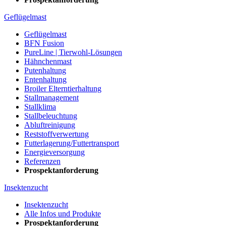
Geflügelmast
Geflügelmast
BFN Fusion
PureLine | Tierwohl-Lösungen
Hähnchenmast
Putenhaltung
Entenhaltung
Broiler Elterntierhaltung
Stallmanagement
Stallklima
Stallbeleuchtung
Abluftreinigung
Reststoffverwertung
Futterlagerung/Futtertransport
Energieversorgung
Referenzen
Prospektanforderung
Insektenzucht
Insektenzucht
Alle Infos und Produkte
Prospektanforderung