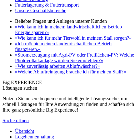
Futterlagerung & Futtertransport
Unsere Geschäftsbereiche
Beliebte Fragen und Anliegen unserer Kunden
»Wie kann ich in meinem landwirtschaftlichen Betrieb
Energie sparen?«
»Wie kann ich für mehr Tierwohl in meinem Stall sorgen?«
»Ich möchte meinen landwirtschaftlichen Betrieb
finanzieren.«
»Stromerzeugung mit Agri-PV oder Freiflächen-PV: Welche
Photovoltaikanlage würden Sie empfehlen?«
»Wie zuverlässig arbeiten Abluftwäscher?«
»Welche Abluftreinigung brauche ich für meinen Stall?«
Big EXPERIENCE
Lösungen suchen
Nutzen Sie unsere bequeme und intelligente Lösungssuche, um
schnell Lösungen für Ihre Anwendung zu finden und schaffen sich
Ihre ganz persönliche Big Experience!
Suche öffnen
Übersicht
Legehennenhaltung