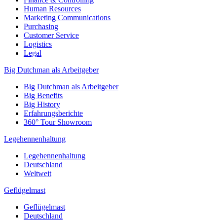
Human Resources
Marketing Communications
Purchasing
Customer Service
Logistics
Legal
Big Dutchman als Arbeitgeber
Big Dutchman als Arbeitgeber
Big Benefits
Big History
Erfahrungsberichte
360° Tour Showroom
Legehennenhaltung
Legehennenhaltung
Deutschland
Weltweit
Geflügelmast
Geflügelmast
Deutschland