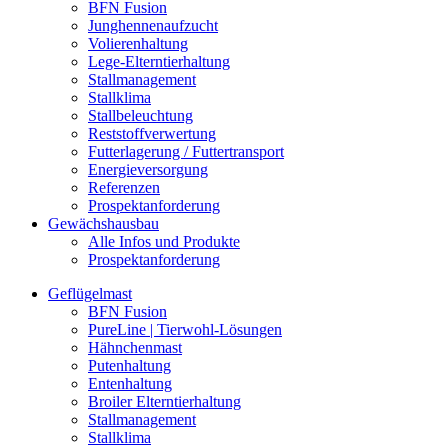
BFN Fusion
Junghennenaufzucht
Volierenhaltung
Lege-Elterntierhaltung
Stallmanagement
Stallklima
Stallbeleuchtung
Reststoffverwertung
Futterlagerung / Futtertransport
Energieversorgung
Referenzen
Prospektanforderung
Gewächshausbau
Alle Infos und Produkte
Prospektanforderung
Geflügelmast
BFN Fusion
PureLine | Tierwohl-Lösungen
Hähnchenmast
Putenhaltung
Entenhaltung
Broiler Elterntierhaltung
Stallmanagement
Stallklima