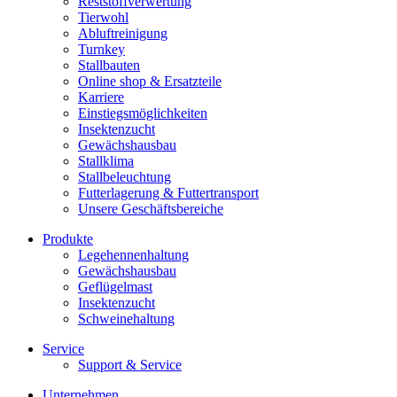
Reststoffverwertung
Tierwohl
Abluftreinigung
Turnkey
Stallbauten
Online shop & Ersatzteile
Karriere
Einstiegsmöglichkeiten
Insektenzucht
Gewächshausbau
Stallklima
Stallbeleuchtung
Futterlagerung & Futtertransport
Unsere Geschäftsbereiche
Produkte
Legehennenhaltung
Gewächshausbau
Geflügelmast
Insektenzucht
Schweinehaltung
Service
Support & Service
Unternehmen