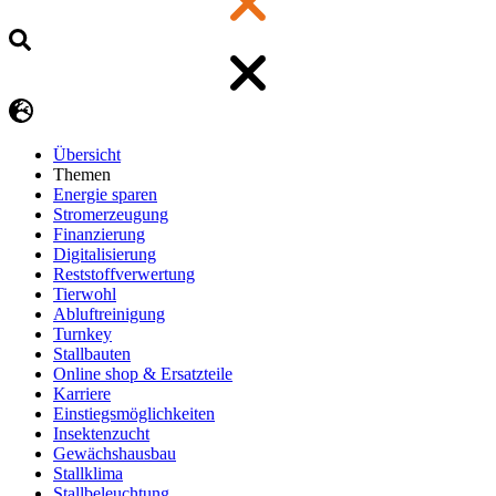
Übersicht
Themen
Energie sparen
Stromerzeugung
Finanzierung
Digitalisierung
Reststoffverwertung
Tierwohl
Abluftreinigung
Turnkey
Stallbauten
Online shop & Ersatzteile
Karriere
Einstiegsmöglichkeiten
Insektenzucht
Gewächshausbau
Stallklima
Stallbeleuchtung