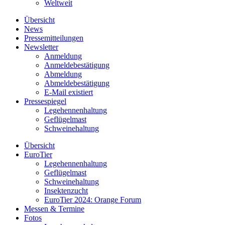
Weltweit
Übersicht
News
Pressemitteilungen
Newsletter
Anmeldung
Anmeldebestätigung
Abmeldung
Abmeldebestätigung
E-Mail existiert
Pressespiegel
Legehennenhaltung
Geflügelmast
Schweinehaltung
Übersicht
EuroTier
Legehennenhaltung
Geflügelmast
Schweinehaltung
Insektenzucht
EuroTier 2024: Orange Forum
Messen & Termine
Fotos