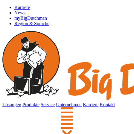
Karriere
News
myBigDutchman
Region & Sprache
Lösungen
Produkte
Service
Unternehmen
Karriere
Kontakt