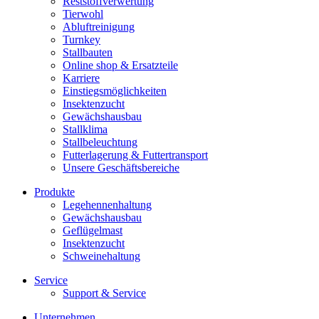
Reststoffverwertung
Tierwohl
Abluftreinigung
Turnkey
Stallbauten
Online shop & Ersatzteile
Karriere
Einstiegsmöglichkeiten
Insektenzucht
Gewächshausbau
Stallklima
Stallbeleuchtung
Futterlagerung & Futtertransport
Unsere Geschäftsbereiche
Produkte
Legehennenhaltung
Gewächshausbau
Geflügelmast
Insektenzucht
Schweinehaltung
Service
Support & Service
Unternehmen