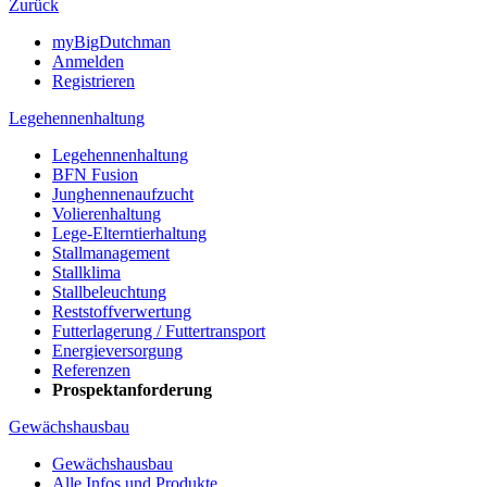
Zurück
myBigDutchman
Anmelden
Registrieren
Legehennenhaltung
Legehennenhaltung
BFN Fusion
Junghennenaufzucht
Volierenhaltung
Lege-Elterntierhaltung
Stallmanagement
Stallklima
Stallbeleuchtung
Reststoffverwertung
Futterlagerung / Futtertransport
Energieversorgung
Referenzen
Prospektanforderung
Gewächshausbau
Gewächshausbau
Alle Infos und Produkte