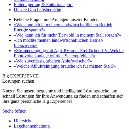
Futterlagerung & Futtertransport
Unsere Geschäftsbereiche
Beliebte Fragen und Anliegen unserer Kunden
»Wie kann ich in meinem landwirtschaftlichen Betrieb
Energie sparen?«
»Wie kann ich für mehr Tierwohl in meinem Stall sorgen?«
»Ich möchte meinen landwirtschaftlichen Betrieb
finanzieren.«
»Stromerzeugung mit Agri-PV oder Freiflächen-PV: Welche
Photovoltaikanlage würden Sie empfehlen?«
»Wie zuverlässig arbeiten Abluftwäscher?«
»Welche Abluftreinigung brauche ich für meinen Stall?«
Big EXPERIENCE
Lösungen suchen
Nutzen Sie unsere bequeme und intelligente Lösungssuche, um
schnell Lösungen für Ihre Anwendung zu finden und schaffen sich
Ihre ganz persönliche Big Experience!
Suche öffnen
Übersicht
Legehennenhaltung