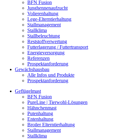
BFN Fusion
Junghennenaufzucht
Volierenhaltung
Lege-Elterntierhaltung
Stallmanagement
Stallklima
Stallbeleuchtung
Reststoffverwertung
Futterlagerung / Futtertransport
Energieversorgung
Referenzen
Prospektanforderung
Gewächshausbau
Alle Infos und Produkte
Prospektanforderung
Geflügelmast
BFN Fusion
PureLine | Tierwohl-Lösungen
Hähnchenmast
Putenhaltung
Entenhaltung
Broiler Elterntierhaltung
Stallmanagement
Stallklima