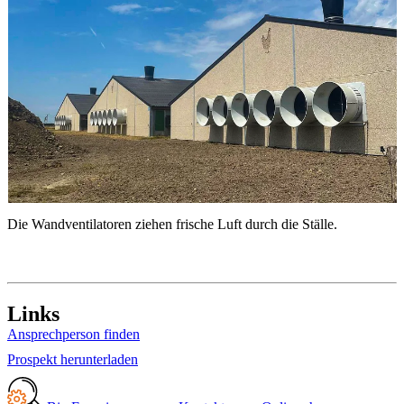
Die Wandventilatoren ziehen frische Luft durch die Ställe.
W
Links
Ansprechperson finden
Prospekt herunterladen