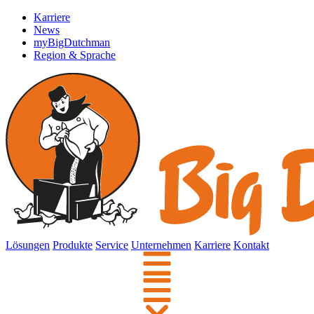
Karriere
News
myBigDutchman
Region & Sprache
Lösungen
Produkte
Service
Unternehmen
Karriere
Kontakt