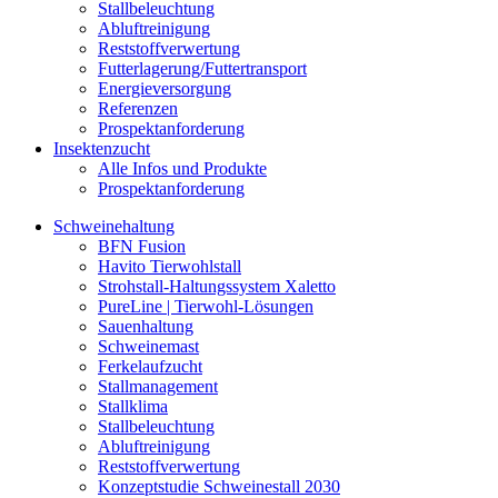
Stallbeleuchtung
Abluftreinigung
Reststoffverwertung
Futterlagerung/Futtertransport
Energieversorgung
Referenzen
Prospektanforderung
Insektenzucht
Alle Infos und Produkte
Prospektanforderung
Schweinehaltung
BFN Fusion
Havito Tierwohlstall
Strohstall-Haltungssystem Xaletto
PureLine | Tierwohl-Lösungen
Sauenhaltung
Schweinemast
Ferkelaufzucht
Stallmanagement
Stallklima
Stallbeleuchtung
Abluftreinigung
Reststoffverwertung
Konzeptstudie Schweinestall 2030