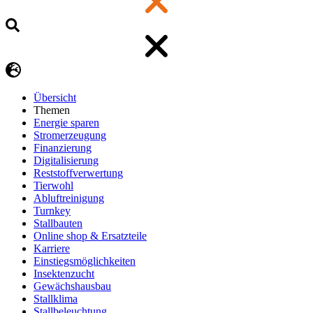
Übersicht
Themen
Energie sparen
Stromerzeugung
Finanzierung
Digitalisierung
Reststoffverwertung
Tierwohl
Abluftreinigung
Turnkey
Stallbauten
Online shop & Ersatzteile
Karriere
Einstiegsmöglichkeiten
Insektenzucht
Gewächshausbau
Stallklima
Stallbeleuchtung