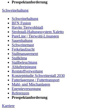
Prospektanforderung
Schweinehaltung
Schweinehaltung
BFN Fusion
Havito Tierwohlstall
Strohstall-Haltungssystem Xaletto
PureLine | Tierwohl-Lösungen
Sauenhaltung
Schweinemast
Ferkelaufzucht
Stallmanagement
Stallklima
Stallbeleuchtung
Abluftreinigung
Reststoffverwertung
Konzeptstudie Schweinestall 2030
Futterlagerung / Futtertransport
Mahl- und Mischanlagen
Energieversorgung
Referenzen
Prospektanforderung
Karriere