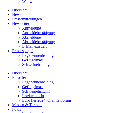
Weltweit
Übersicht
News
Pressemitteilungen
Newsletter
Anmeldung
Anmeldebestätigung
Abmeldung
Abmeldebestätigung
E-Mail existiert
Pressespiegel
Legehennenhaltung
Geflügelmast
Schweinehaltung
Übersicht
EuroTier
Legehennenhaltung
Geflügelmast
Schweinehaltung
Insektenzucht
EuroTier 2024: Orange Forum
Messen & Termine
Fotos