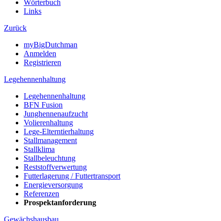
Wörterbuch
Links
Zurück
myBigDutchman
Anmelden
Registrieren
Legehennenhaltung
Legehennenhaltung
BFN Fusion
Junghennenaufzucht
Volierenhaltung
Lege-Elterntierhaltung
Stallmanagement
Stallklima
Stallbeleuchtung
Reststoffverwertung
Futterlagerung / Futtertransport
Energieversorgung
Referenzen
Prospektanforderung
Gewächshausbau