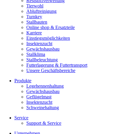
Reststoffverwertung
Tierwohl
Abluftreinigung
Turnkey
Stallbauten
Online shop & Ersatzteile
Karriere
Einstiegsmöglichkeiten
Insektenzucht
Gewächshausbau
Stallklima
Stallbeleuchtung
Futterlagerung & Futtertransport
Unsere Geschäftsbereiche
Produkte
Legehennenhaltung
Gewächshausbau
Geflügelmast
Insektenzucht
Schweinehaltung
Service
Support & Service
Unternehmen