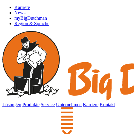
Karriere
News
myBigDutchman
Region & Sprache
Lösungen
Produkte
Service
Unternehmen
Karriere
Kontakt