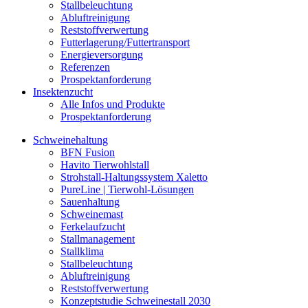
Stallbeleuchtung
Abluftreinigung
Reststoffverwertung
Futterlagerung/Futtertransport
Energieversorgung
Referenzen
Prospektanforderung
Insektenzucht
Alle Infos und Produkte
Prospektanforderung
Schweinehaltung
BFN Fusion
Havito Tierwohlstall
Strohstall-Haltungssystem Xaletto
PureLine | Tierwohl-Lösungen
Sauenhaltung
Schweinemast
Ferkelaufzucht
Stallmanagement
Stallklima
Stallbeleuchtung
Abluftreinigung
Reststoffverwertung
Konzeptstudie Schweinestall 2030