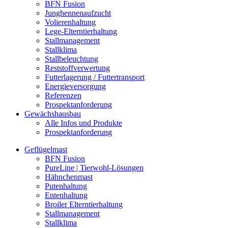
BFN Fusion
Junghennenaufzucht
Volierenhaltung
Lege-Elterntierhaltung
Stallmanagement
Stallklima
Stallbeleuchtung
Reststoffverwertung
Futterlagerung / Futtertransport
Energieversorgung
Referenzen
Prospektanforderung
Gewächshausbau
Alle Infos und Produkte
Prospektanforderung
Geflügelmast
BFN Fusion
PureLine | Tierwohl-Lösungen
Hähnchenmast
Putenhaltung
Entenhaltung
Broiler Elterntierhaltung
Stallmanagement
Stallklima