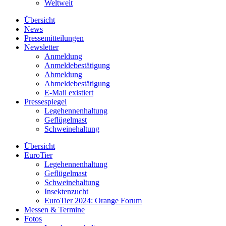
Weltweit
Übersicht
News
Pressemitteilungen
Newsletter
Anmeldung
Anmeldebestätigung
Abmeldung
Abmeldebestätigung
E-Mail existiert
Pressespiegel
Legehennenhaltung
Geflügelmast
Schweinehaltung
Übersicht
EuroTier
Legehennenhaltung
Geflügelmast
Schweinehaltung
Insektenzucht
EuroTier 2024: Orange Forum
Messen & Termine
Fotos