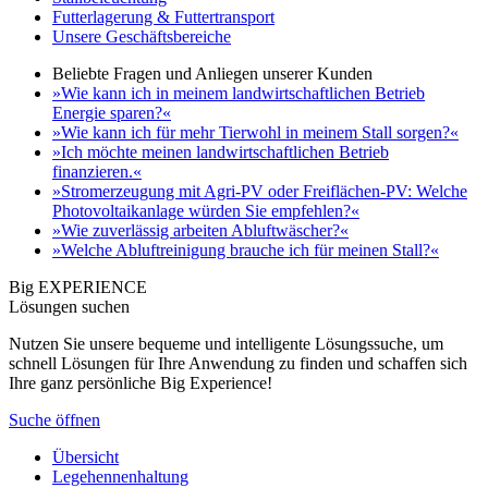
Futterlagerung & Futtertransport
Unsere Geschäftsbereiche
Beliebte Fragen und Anliegen unserer Kunden
»Wie kann ich in meinem landwirtschaftlichen Betrieb
Energie sparen?«
»Wie kann ich für mehr Tierwohl in meinem Stall sorgen?«
»Ich möchte meinen landwirtschaftlichen Betrieb
finanzieren.«
»Stromerzeugung mit Agri-PV oder Freiflächen-PV: Welche
Photovoltaikanlage würden Sie empfehlen?«
»Wie zuverlässig arbeiten Abluftwäscher?«
»Welche Abluftreinigung brauche ich für meinen Stall?«
Big EXPERIENCE
Lösungen suchen
Nutzen Sie unsere bequeme und intelligente Lösungssuche, um
schnell Lösungen für Ihre Anwendung zu finden und schaffen sich
Ihre ganz persönliche Big Experience!
Suche öffnen
Übersicht
Legehennenhaltung