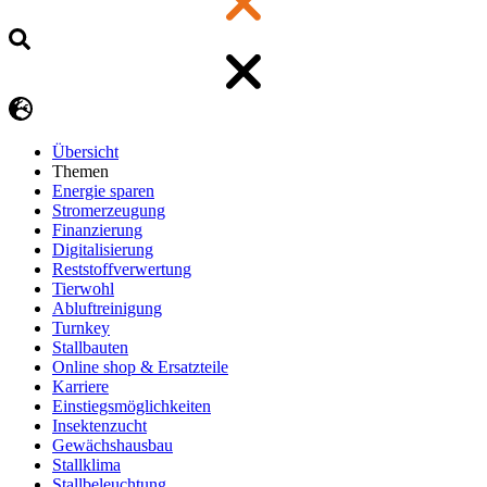
Übersicht
Themen
Energie sparen
Stromerzeugung
Finanzierung
Digitalisierung
Reststoffverwertung
Tierwohl
Abluftreinigung
Turnkey
Stallbauten
Online shop & Ersatzteile
Karriere
Einstiegsmöglichkeiten
Insektenzucht
Gewächshausbau
Stallklima
Stallbeleuchtung