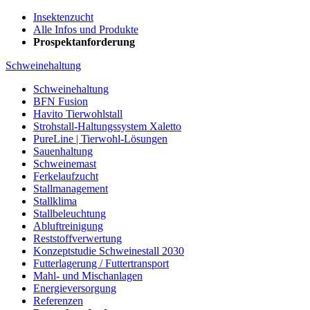
Insektenzucht
Alle Infos und Produkte
Prospektanforderung
Schweinehaltung
Schweinehaltung
BFN Fusion
Havito Tierwohlstall
Strohstall-Haltungssystem Xaletto
PureLine | Tierwohl-Lösungen
Sauenhaltung
Schweinemast
Ferkelaufzucht
Stallmanagement
Stallklima
Stallbeleuchtung
Abluftreinigung
Reststoffverwertung
Konzeptstudie Schweinestall 2030
Futterlagerung / Futtertransport
Mahl- und Mischanlagen
Energieversorgung
Referenzen