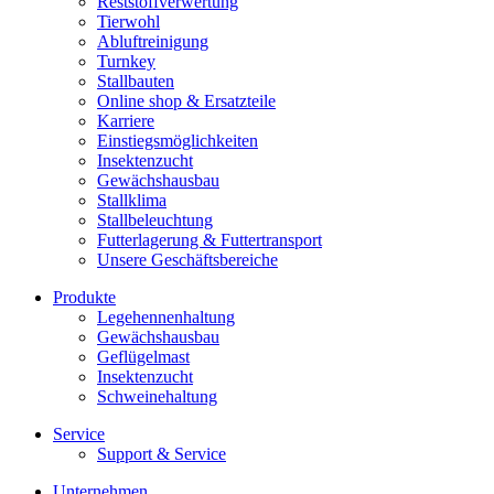
Reststoffverwertung
Tierwohl
Abluftreinigung
Turnkey
Stallbauten
Online shop & Ersatzteile
Karriere
Einstiegsmöglichkeiten
Insektenzucht
Gewächshausbau
Stallklima
Stallbeleuchtung
Futterlagerung & Futtertransport
Unsere Geschäftsbereiche
Produkte
Legehennenhaltung
Gewächshausbau
Geflügelmast
Insektenzucht
Schweinehaltung
Service
Support & Service
Unternehmen