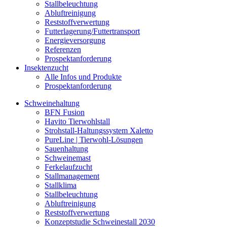
Stallbeleuchtung
Abluftreinigung
Reststoffverwertung
Futterlagerung/Futtertransport
Energieversorgung
Referenzen
Prospektanforderung
Insektenzucht
Alle Infos und Produkte
Prospektanforderung
Schweinehaltung
BFN Fusion
Havito Tierwohlstall
Strohstall-Haltungssystem Xaletto
PureLine | Tierwohl-Lösungen
Sauenhaltung
Schweinemast
Ferkelaufzucht
Stallmanagement
Stallklima
Stallbeleuchtung
Abluftreinigung
Reststoffverwertung
Konzeptstudie Schweinestall 2030