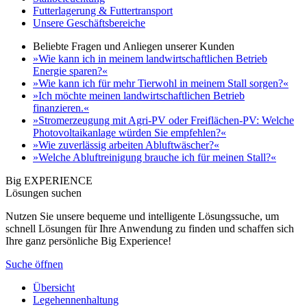
Futterlagerung & Futtertransport
Unsere Geschäftsbereiche
Beliebte Fragen und Anliegen unserer Kunden
»Wie kann ich in meinem landwirtschaftlichen Betrieb
Energie sparen?«
»Wie kann ich für mehr Tierwohl in meinem Stall sorgen?«
»Ich möchte meinen landwirtschaftlichen Betrieb
finanzieren.«
»Stromerzeugung mit Agri-PV oder Freiflächen-PV: Welche
Photovoltaikanlage würden Sie empfehlen?«
»Wie zuverlässig arbeiten Abluftwäscher?«
»Welche Abluftreinigung brauche ich für meinen Stall?«
Big EXPERIENCE
Lösungen suchen
Nutzen Sie unsere bequeme und intelligente Lösungssuche, um
schnell Lösungen für Ihre Anwendung zu finden und schaffen sich
Ihre ganz persönliche Big Experience!
Suche öffnen
Übersicht
Legehennenhaltung