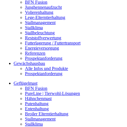
BFN Fusion
Junghennenaufzucht
Volierenhaltung
Lege-Elterntierhaltung
Stallmanagement
Stallklima
Stallbeleuchtung
Reststoffverwertung
Futterlagerung / Futtertransport
Energieversorgung
Referenzen
Prospektanforderung
Gewächshausbau
Alle Infos und Produkte
Prospektanforderung
Geflügelmast
BFN Fusion
PureLine | Tierwohl-Lösungen
Hähnchenmast
Putenhaltung
Entenhaltung
Broiler Elterntierhaltung
Stallmanagement
Stallklima