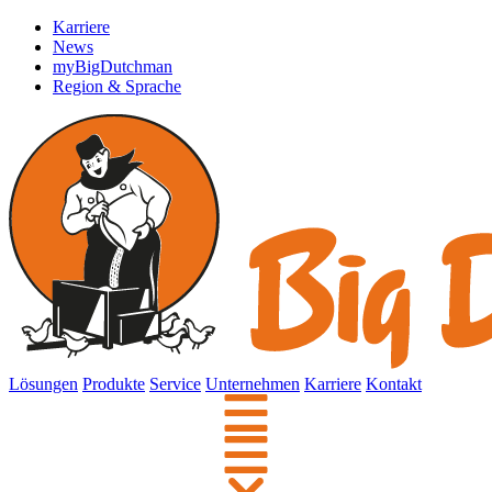
Karriere
News
myBigDutchman
Region & Sprache
Lösungen
Produkte
Service
Unternehmen
Karriere
Kontakt