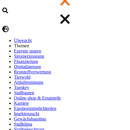
Übersicht
Themen
Energie sparen
Stromerzeugung
Finanzierung
Digitalisierung
Reststoffverwertung
Tierwohl
Abluftreinigung
Turnkey
Stallbauten
Online shop & Ersatzteile
Karriere
Einstiegsmöglichkeiten
Insektenzucht
Gewächshausbau
Stallklima
Stallbeleuchtung