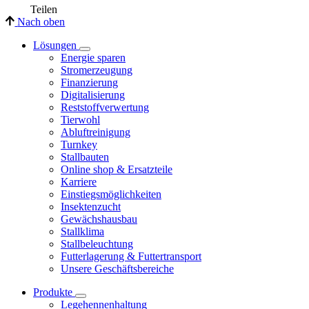
Teilen
Nach oben
Lösungen
Energie sparen
Stromerzeugung
Finanzierung
Digitalisierung
Reststoffverwertung
Tierwohl
Abluftreinigung
Turnkey
Stallbauten
Online shop & Ersatzteile
Karriere
Einstiegsmöglichkeiten
Insektenzucht
Gewächshausbau
Stallklima
Stallbeleuchtung
Futterlagerung & Futtertransport
Unsere Geschäftsbereiche
Produkte
Legehennenhaltung