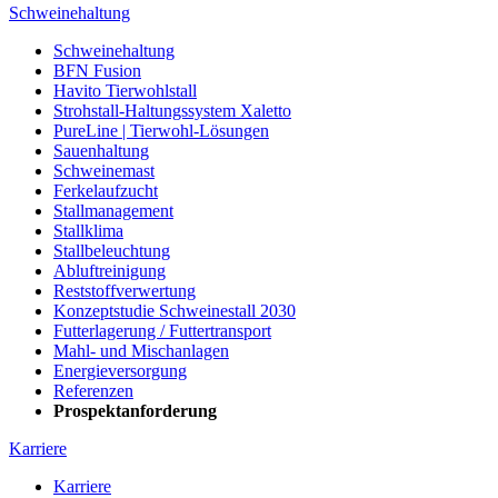
Schweinehaltung
Schweinehaltung
BFN Fusion
Havito Tierwohlstall
Strohstall-Haltungssystem Xaletto
PureLine | Tierwohl-Lösungen
Sauenhaltung
Schweinemast
Ferkelaufzucht
Stallmanagement
Stallklima
Stallbeleuchtung
Abluftreinigung
Reststoffverwertung
Konzeptstudie Schweinestall 2030
Futterlagerung / Futtertransport
Mahl- und Mischanlagen
Energieversorgung
Referenzen
Prospektanforderung
Karriere
Karriere