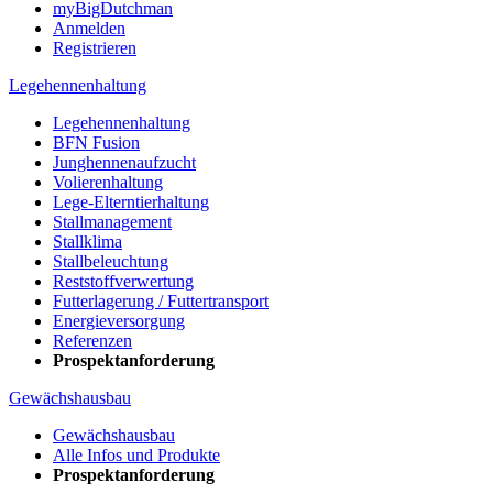
myBigDutchman
Anmelden
Registrieren
Legehennenhaltung
Legehennenhaltung
BFN Fusion
Junghennenaufzucht
Volierenhaltung
Lege-Elterntierhaltung
Stallmanagement
Stallklima
Stallbeleuchtung
Reststoffverwertung
Futterlagerung / Futtertransport
Energieversorgung
Referenzen
Prospektanforderung
Gewächshausbau
Gewächshausbau
Alle Infos und Produkte
Prospektanforderung