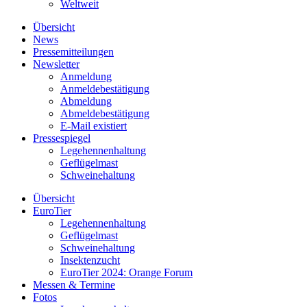
Weltweit
Übersicht
News
Pressemitteilungen
Newsletter
Anmeldung
Anmeldebestätigung
Abmeldung
Abmeldebestätigung
E-Mail existiert
Pressespiegel
Legehennenhaltung
Geflügelmast
Schweinehaltung
Übersicht
EuroTier
Legehennenhaltung
Geflügelmast
Schweinehaltung
Insektenzucht
EuroTier 2024: Orange Forum
Messen & Termine
Fotos